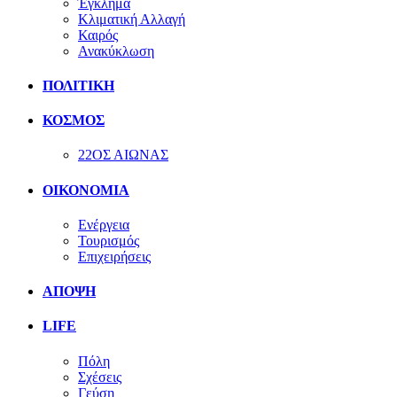
Έγκλημα
Κλιματική Αλλαγή
Καιρός
Ανακύκλωση
ΠΟΛΙΤΙΚΗ
ΚΟΣΜΟΣ
22ΟΣ ΑΙΩΝΑΣ
ΟΙΚΟΝΟΜΙΑ
Ενέργεια
Τουρισμός
Επιχειρήσεις
ΑΠΟΨΗ
LIFE
Πόλη
Σχέσεις
Γεύση