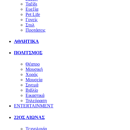
Ταξίδι
Ευεξία
Pet Life
Γονείς
Στυλ
Προτάσεις
ΑΘΛΗΤΙΚΑ
ΠΟΛΙΤΣΜΟΣ
Θέατρο
Μουσική
Χορός
Μουσεία
Σινεμά
Βιβλίο
Εικαστικά
Τηλεόραση
ENTERTAINMENT
22ΟΣ ΑΙΩΝΑΣ
Τεχνολογία