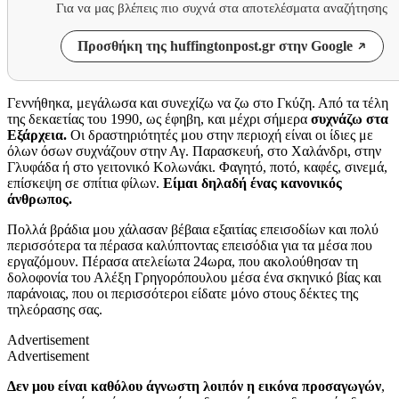
Για να μας βλέπεις πιο συχνά στα αποτελέσματα αναζήτησης
Προσθήκη της huffingtonpost.gr στην Google
Γεννήθηκα, μεγάλωσα και συνεχίζω να ζω στο Γκύζη. Από τα τέλη
της δεκαετίας του 1990, ως έφηβη, και μέχρι σήμερα
συχνάζω στα
Εξάρχεια.
Οι δραστηριότητές μου στην περιοχή είναι οι ίδιες με
όλων όσων συχνάζουν στην Αγ. Παρασκευή, στο Χαλάνδρι, στην
Γλυφάδα ή στο γειτονικό Κολωνάκι. Φαγητό, ποτό, καφές, σινεμά,
επίσκεψη σε σπίτια φίλων.
Είμαι δηλαδή ένας κανονικός
άνθρωπος.
Πολλά βράδια μου χάλασαν βέβαια εξαιτίας επεισοδίων και πολύ
περισσότερα τα πέρασα καλύπτοντας επεισόδια για τα μέσα που
εργαζόμουν. Πέρασα ατελείωτα 24ωρα, που ακολούθησαν τη
δολοφονία του Αλέξη Γρηγορόπουλου μέσα ένα σκηνικό βίας και
παράνοιας, που οι περισσότεροι είδατε μόνο στους δέκτες της
τηλεόρασης σας.
Advertisement
Advertisement
Δεν μου είναι καθόλου άγνωστη λοιπόν η εικόνα προσαγωγών
,