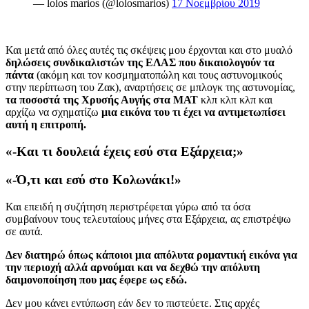
— lolos marios (@lolosmarios)
17 Νοεμβρίου 2019
Και μετά από όλες αυτές τις σκέψεις μου έρχονται και στο μυαλό
δηλώσεις συνδικαλιστών της ΕΛΑΣ που δικαιολογούν τα
πάντα
(ακόμη και τον κοσμηματοπώλη και τους αστυνομικούς
στην περίπτωση του Ζακ), αναρτήσεις σε μπλογκ της αστυνομίας,
τα ποσοστά της Χρυσής Αυγής στα ΜΑΤ
κλπ κλπ κλπ και
αρχίζω να σχηματίζω
μια εικόνα του τι έχει να αντιμετωπίσει
αυτή η επιτροπή.
«-Και τι δουλειά έχεις εσύ στα Εξάρχεια;»
«-Ό,τι και εσύ στο Κολωνάκι!»
Και επειδή η συζήτηση περιστρέφεται γύρω από τα όσα
συμβαίνουν τους τελευταίους μήνες στα Εξάρχεια, ας επιστρέψω
σε αυτά.
Δεν διατηρώ όπως κάποιοι μια απόλυτα ρομαντική εικόνα για
την περιοχή αλλά αρνούμαι και να δεχθώ την απόλυτη
δαιμονοποίηση που μας έφερε ως εδώ.
Δεν μου κάνει εντύπωση εάν δεν το πιστεύετε. Στις αρχές