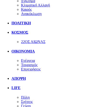
Έγκλημα
Κλιματική Αλλαγή
Καιρός
Ανακύκλωση
ΠΟΛΙΤΙΚΗ
ΚΟΣΜΟΣ
22ΟΣ ΑΙΩΝΑΣ
ΟΙΚΟΝΟΜΙΑ
Ενέργεια
Τουρισμός
Επιχειρήσεις
ΑΠΟΨΗ
LIFE
Πόλη
Σχέσεις
Γεύση