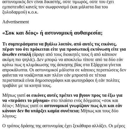
αστυνομικός δεν είναι δικαστής, ούτε τιμωρός, ούτε του έχει
εμπιστευθεί κανείς τον σωφρονισμό (και μάλιστα δια του
ξυλοδαρμού) κ.ο.κ.
Advertisement
«Σοκ και δέος» ή αστυνομική αυθαιρεσία;
Τι συμπεράσματα να βγάλω λοιπόν, από αυτές τις εικόνες,
πέραν του ότι πρόκειται είτε για προσωπική εκτόνωση είτε για
άνωθεν εντολή
(άραγε από τους διοικητές τους ή από κάποιον
ακόμη πιο ψηλά;). Δεν μπορώ να αποκλείω τίποτε από τα δύο εάν
κρίνω πως η κλιμάκωσης της άσκησης βίας στα Εξάρχεια γίνεται
απροκάλυπτα. Οι αστυνομικοί μάλιστα σε κάποιες περιπτώσεις δεν
φαίνεται να νοιάζονται καν πλέον εάν μπροστά σε τέτοια
περιστατικά είναι δημοσιογράφοι και φωτογράφοι ή εάν πολίτες
τραβάνε με τα κινητά τους.
Μήπως γιατί
οι εικόνες αυτές πρέπει να βγουν προς τα έξω για
να «περάσει το μήνυμα»
στο πλαίσιο ενός δόγματος «σοκ και
δέος»; Μήπως γιατί οι
αστυνομικοί γνωρίζουν πως ό,τι και εάν
κάνουν δεν θα υπάρξει καμία συνέπεια;
Μήπως και τους δύο
λόγους;
Ο τρόπος δράσης της αστυνομίας έχει ξεκάθαρα αλλάξει. Οι μέρες