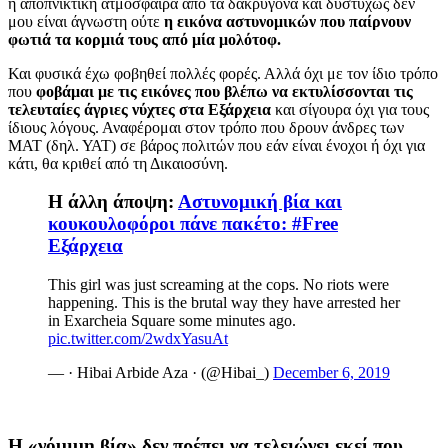
η αποπνικτική ατμόσφαιρα από τα δακρυγόνα και δυστυχώς δεν
μου είναι άγνωστη ούτε
η εικόνα αστυνομικών που παίρνουν
φωτιά τα κορμιά τους από μία μολότοφ.
Και φυσικά έχω φοβηθεί πολλές φορές. Αλλά όχι με τον ίδιο τρόπο
που
φοβάμαι
με τις εικόνες που βλέπω να εκτυλίσσονται τις
τελευταίες άγριες νύχτες στα Εξάρχεια
και σίγουρα όχι για τους
ίδιους λόγους. Αναφέρομαι στον τρόπο που δρουν άνδρες των
ΜΑΤ (δηλ. ΥΑΤ) σε βάρος πολιτών που εάν είναι ένοχοι ή όχι για
κάτι, θα κριθεί από τη Δικαιοσύνη.
Η άλλη άποψη:
Αστυνομική βία και
κουκουλοφόροι πάνε πακέτο: #Free
Εξάρχεια
This girl was just screaming at the cops. No riots were
happening. This is the brutal way they have arrested her
in Exarcheia Square some minutes ago.
pic.twitter.com/2wdxYasuAt
— · Hibai Arbide Aza · (@Hibai_)
December 6, 2019
Η «νόμιμη βία» δεν πρέπει να τελειώνει εκεί που