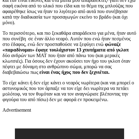
και εάν είναι εικόνες και στα μάτια μου απαράδεκτες- γιατί δεν έχω
σαφή εικόνα από το υλικό που είδα και το θέμα της μπλούζας που
αφαιρέθηκε ίσως να ήταν το λιγότερο από αυτά που συνέβησαν
κατά την διαδικασία των προσαγωγών εκείνο το βράδυ (και όχι
μόνο).
Το περισσότερο, και πιο ξεκαθάρα απαράδεκτο για μένα, ήταν αυτό
που συνέβη σε έναν άλλο νεαρό. Αυτόν που ενώ ήταν πεσμένος
στο έδαφος, ενώ δεν προσπαθούσε να ξεφύγει ενώ
φώναζε
«παραδίνομαι» έφαγε τουλάχιστον 13 χτυπήματα από γκλοπ
δύο ανδρών των ΜΑΤ που ήταν από πάνω του (και μερικές
κλωτσιές). Για όσους δεν έχουν ακούσει τον ήχο του γκλοπ όταν
πέφτει με δύναμη στο ανθρώπινο σώμα, μπορώ να σας
διαβεβαιώσω πως
είναι ένας ήχος που δεν ξεχνιέται.
Το είχε κάνει ή δεν είχε κάνει ο νεαρός νωρίτερα (και ναι μπορεί ο
αστυνομικός που τον άρπαξε να τον είχε δει νωρίτερα να πετάει
μολότοφ, να τον θυμόταν και να τον αναγνώρισε βλέποντας την
φιγούρα του από πίσω) δεν με αφορά εν προκειμένω.
Advertisement