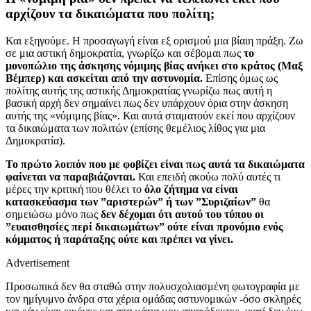
αρχίζουν τα δικαιώματα που πολίτη;
Και εξηγούμε. Η προσαγωγή είναι εξ ορισμού μια βίαιη πράξη. Ζω
σε μια αστική δημοκρατία, γνωρίζω και σέβομαι πως
το
μονοπώλιο της άσκησης νόμιμης βίας ανήκει στο κράτος (Μαξ
Βέμπερ) και ασκείται από την αστυνομία.
Επίσης όμως ως
πολίτης αυτής της αστικής Δημοκρατίας γνωρίζω πως αυτή η
βασική αρχή δεν σημαίνει πως δεν υπάρχουν όρια στην άσκηση
αυτής της «νόμιμης βίας». Και αυτά σταματούν εκεί που αρχίζουν
τα δικαιώματα των πολιτών (επίσης θεμέλιος λίθος για μια
Δημοκρατία).
Το πρώτο λοιπόν που με φοβίζει είναι πως αυτά τα δικαιώματα
φαίνεται να παραβιάζονται.
Και επειδή ακούω πολύ αυτές τι
μέρες την κριτική που θέλει το
όλο ζήτημα να είναι
κατασκεύασμα των ”αριστερών” ή των ”Συριζαίων”
θα
σημειώσω μόνο πως
δεν δέχομαι ότι αυτού του τύπου οι
”ευαισθησίες περί δικαιωμάτων” ούτε είναι προνόμιο ενός
κόμματος ή παράταξης ούτε και πρέπει να γίνει.
Advertisement
Προσωπικά δεν θα σταθώ στην πολυσχολιασμένη φωτογραφία με
τον ημίγυμνο άνδρα στα χέρια ομάδας αστυνομικών -όσο σκληρές