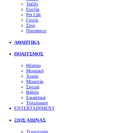
Ταξίδι
Ευεξία
Pet Life
Γονείς
Στυλ
Προτάσεις
ΑΘΛΗΤΙΚΑ
ΠΟΛΙΤΣΜΟΣ
Θέατρο
Μουσική
Χορός
Μουσεία
Σινεμά
Βιβλίο
Εικαστικά
Τηλεόραση
ENTERTAINMENT
22ΟΣ ΑΙΩΝΑΣ
Τεχνολογία