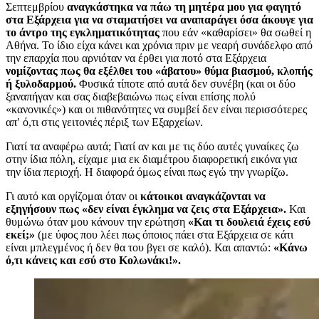
Σεπτεμβρίου
αναγκάστηκα να πάω τη μητέρα μου για φαγητό
στα Εξάρχεια για να σταματήσει να αναπαράγει όσα άκουγε για
το άντρο της εγκληματικότητας
που εάν «καθαρίσει» θα σωθεί η
Αθήνα. Το ίδιο είχα κάνει και χρόνια πριν με νεαρή συνάδελφο από
την επαρχία που αρνιόταν να έρθει για ποτό στα Εξάρχεια
νομίζοντας πως θα εξέλθει του «άβατου» θύμα βιασμού, κλοπής
ή ξυλοδαρμού.
Φυσικά τίποτε από αυτά δεν συνέβη (και οι δύο
ξαναπήγαν και σας διαβεβαιώνω πως είναι επίσης πολύ
«κανονικές») και οι πιθανότητες να συμβεί δεν είναι περισσότερες
απ′ ό,τι στις γειτονιές πέριξ των Εξαρχείων.
Γιατί τα αναφέρω αυτά; Γιατί αν και με τις δύο αυτές γυναίκες ζω
στην ίδια πόλη, είχαμε μια εκ διαμέτρου διαφορετική εικόνα για
την ίδια περιοχή. Η διαφορά όμως είναι πως εγώ την γνωρίζω.
Γι αυτό και οργίζομαι όταν οι
κάτοικοι αναγκάζονται να
εξηγήσουν πως «δεν είναι έγκλημα να ζεις στα Εξάρχεια».
Και
θυμώνω όταν μου κάνουν την ερώτηση
«Και τι δουλειά έχεις εσύ
εκεί;»
(με ύφος που λέει πως όποιος πάει στα Εξάρχεια σε κάτι
είναι μπλεγμένος ή δεν θα του βγει σε καλό). Και απαντώ:
«Κάνω
ό,τι κάνεις και εσύ στο Κολωνάκι!».