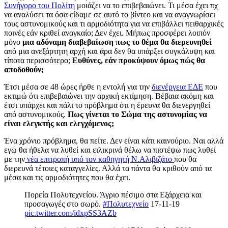
Συνήγορο του Πολίτη
μοιάζει να το επιβεβαιώνει. Τι μέσα έχει πχ
να αναλύσει τα όσα είδαμε σε αυτό το βίντεο και να αναγνωρίσει
τους αστυνομικούς και τι αρμοδιότητα για να επιβάλλει πειθαρχικές
ποινές εάν κριθεί αναγκαίο; Δεν έχει. Μήπως προσφέρει λοιπόν
μόνο
μια αδύναμη διαβεβαίωση πως το θέμα θα διερευνηθεί
από μια ανεξάρτητη αρχή και άρα δεν θα υπάρξει συγκάλυψη και
τίποτα περισσότερο;
Ευθύνες, εάν προκύψουν όμως πώς θα
αποδοθούν;
Έτσι μέσα σε 48 ώρες ήρθε η εντολή για την
διενέργεια ΕΔΕ
που
εκτιμώ ότι επιβεβαιώνει την αρχική εκτίμηση. Βέβαια ακόμη και
έτσι υπάρχει και πάλι το πρόβλημα ότι η έρευνα θα διενεργηθεί
από αστυνομικούς.
Πως γίνεται το Σώμα της αστυνομίας να
είναι ελεγκτής και ελεγχόμενος;
Ένα χρόνιο πρόβλημα, θα πείτε. Δεν είναι κάτι καινούριο. Ναι αλλά
εγώ θα ήθελα να λυθεί και ειλικρινά θέλω να πιστέψω πως λυθεί
με την
νέα επιτροπή υπό τον καθηγητή Ν.Αλιβιζάτο
που θα
διερευνά τέτοιες καταγγελίες. Αλλά τα πάντα θα κριθούν από τα
μέσα και τις αρμοδιότητες που θα έχει.
Πορεία Πολυτεχνείου. Άγριο πέσιμο στα Εξάρχεια και
προσαγωγές στο σωρό.
#Πολυτεχνείο
17-11-19
pic.twitter.com/idxpSS3AZb