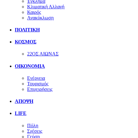
Έγκλημα
Κλιματική Αλλαγή
Καιρός
Ανακύκλωση
ΠΟΛΙΤΙΚΗ
ΚΟΣΜΟΣ
22ΟΣ ΑΙΩΝΑΣ
ΟΙΚΟΝΟΜΙΑ
Ενέργεια
Τουρισμός
Επιχειρήσεις
ΑΠΟΨΗ
LIFE
Πόλη
Σχέσεις
Γεύση