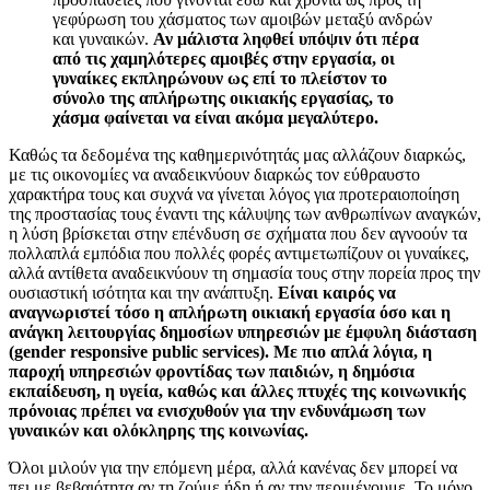
γεφύρωση του χάσματος των αμοιβών μεταξύ ανδρών
και γυναικών.
Αν μάλιστα ληφθεί υπόψιν ότι πέρα
από τις χαμηλότερες αμοιβές στην εργασία, οι
γυναίκες εκπληρώνουν ως επί το πλείστον το
σύνολο της απλήρωτης οικιακής εργασίας, το
χάσμα φαίνεται να είναι ακόμα μεγαλύτερο.
Καθώς τα δεδομένα της καθημερινότητάς μας αλλάζουν διαρκώς,
με τις οικονομίες να αναδεικνύουν διαρκώς τον εύθραυστο
χαρακτήρα τους και συχνά να γίνεται λόγος για προτεραιοποίηση
της προστασίας τους έναντι της κάλυψης των ανθρωπίνων αναγκών,
η λύση βρίσκεται στην επένδυση σε σχήματα που δεν αγνοούν τα
πολλαπλά εμπόδια που πολλές φορές αντιμετωπίζουν οι γυναίκες,
αλλά αντίθετα αναδεικνύουν τη σημασία τους στην πορεία προς την
ουσιαστική ισότητα και την ανάπτυξη.
Είναι καιρός να
αναγνωριστεί τόσο η απλήρωτη οικιακή εργασία όσο και η
ανάγκη λειτουργίας δημοσίων υπηρεσιών με έμφυλη διάσταση
(
gender
responsive
public
services
). Με πιο απλά λόγια, η
παροχή υπηρεσιών φροντίδας των παιδιών, η δημόσια
εκπαίδευση, η υγεία, καθώς και άλλες πτυχές της κοινωνικής
πρόνοιας πρέπει να ενισχυθούν για την ενδυνάμωση των
γυναικών και ολόκληρης της κοινωνίας.
Όλοι μιλούν για την επόμενη μέρα, αλλά κανένας δεν μπορεί να
πει με βεβαιότητα αν τη ζούμε ήδη ή αν την περιμένουμε. Το μόνο