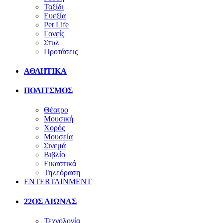
Ταξίδι
Ευεξία
Pet Life
Γονείς
Στυλ
Προτάσεις
ΑΘΛΗΤΙΚΑ
ΠΟΛΙΤΣΜΟΣ
Θέατρο
Μουσική
Χορός
Μουσεία
Σινεμά
Βιβλίο
Εικαστικά
Τηλεόραση
ENTERTAINMENT
22ΟΣ ΑΙΩΝΑΣ
Τεχνολογία