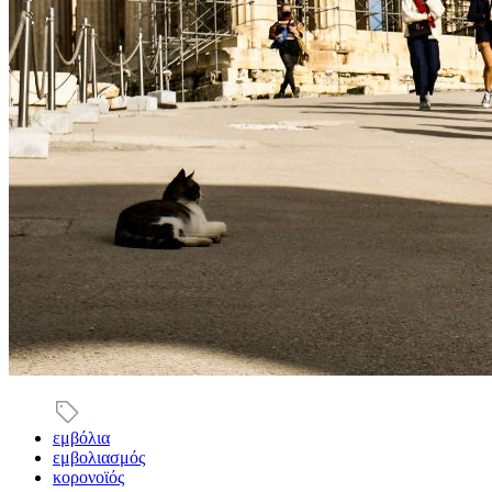
εμβόλια
εμβολιασμός
κορονοϊός