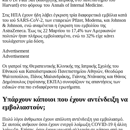
Harvard) στο φόρουμ του Annals of Internal Medicine.
Στις ΗΠΑ έχουν ήδη λάβει έγκριση τρία διαφορετικά εμβόλια κατά
του ιού SARS-CoV-2, των εταιρειών Pfizer, Moderna, και Johnson
& Johnson, ενώ αναμένεται η έγκριση του εμβολίου της
AstraZeneca. Έως τις 22 Μαρτίου το 17,4% των Αμερικανών
πολιτών ήταν πλήρως εμβολιασμένο, ενώ το 32% είχε κάνει
τουλάχιστον μία δόση.
Advertisement
Advertisement
Οι γιατροί της Θεραπευτικής Κλινικής της Ιατρικής Σχολής του
Εθνικού και Καποδιστριακού Πανεπιστημίου Αθηνών, Θεοδώρα
Ψαλτοπούλου, Πάνος Μαλανδράκης, Γιάννης Ντάνασης και Θάνος
Δημόπουλος (πρύτανης ΕΚΠΑ) συνοψίζουν τις απαντήσεις των
ειδικών στα πιο ενδιαφέροντα ερωτήματα.
Υπάρχουν κάποιοι που έχουν αντένδειξη να
εμβολιαστούν;
Πολύ λίγοι άνθρωποι έχουν απόλυτη αντένδειξη για εμβολιασμό.
Σε αυτούς ανήκουν όσοι έχουν ενεργό λοίμωξη COVID-19 ή άλλη
λοίμωξη. Επίσης, όσοι έχουν γνωστή αλλεργία σε κάποιο από τα