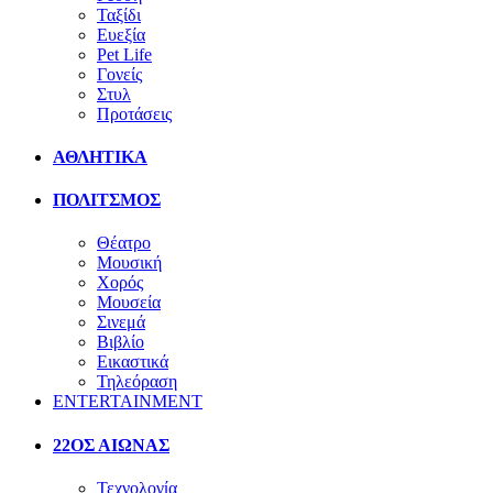
Ταξίδι
Ευεξία
Pet Life
Γονείς
Στυλ
Προτάσεις
ΑΘΛΗΤΙΚΑ
ΠΟΛΙΤΣΜΟΣ
Θέατρο
Μουσική
Χορός
Μουσεία
Σινεμά
Βιβλίο
Εικαστικά
Τηλεόραση
ENTERTAINMENT
22ΟΣ ΑΙΩΝΑΣ
Τεχνολογία