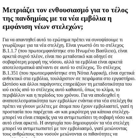
Μετριάζει τον ενθουσιασμό για το τέλος
της πανδημίας με τα νέα εμβόλια η
εμφάνιση νέων στελεχών;
Για να απαντηθεί αυτό το ερώτημα πρέπει να συνοψίσουμε τι
γνωρίζουμε για τα νέα στελέχη. Είναι γνωστό ότι το στέλεχος
Β.1.1.7 (που πρωτοεμφανίστηκε στο Ηνωμένο Βασίλειο), είναι
αρκετά συχνό πλέον, είναι πιο μεταδοτικό και οδηγεί σε
σοβαρότερη μορφή της νόσου, αλλά τα εμβόλια είναι αρκετά
αποτελεσματικά απέναντι σε αυτό το στέλεχος. Το στέλεχος
Β.1.351 (που πρωτοεμφανίστηκε στη Νότια Αφρική), είναι σχετικά
ανθεκτικό στα εμβόλια, τουλάχιστον σε πειράματα στο εργαστήριο.
Ωστόσο και άλλοι παράγοντες επηρεάζουν τη μεταδοτικότητα του
ιού εκτός από το στέλεχος αυτό καθαυτό, όπως το κλίμα, το
περιβάλλον και η περίοδος του χρόνου. Για να αποδειχθεί η
αναποτελεσματικότητα των εμβολίων ενάντια στα νέα στελέχη θα
πρέπει να γίνουν μελέτες με άτομα που έχουν εμβολιαστεί, γιατί η
προστασία που παρέχεται -αν και μικρότερη για κάποια στελέχη-
μπορεί να είναι επαρκής για να αντιμετωπίσει τη σοβαρή νόσο και
αυτό είναι αρκετό. Η ανησυχία που δημιουργούν τα νέα στελέχη
μπορεί να αντιμετωπιστεί με τον εμβολιασμό, γιατί μειώνοντας
τους ανθρώπους που νοσούν μειώνονται οι πιθανότητες να