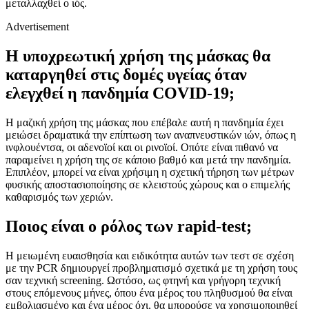
μεταλλαχθεί ο ιός.
Advertisement
Η υποχρεωτική χρήση της μάσκας θα
καταργηθεί στις δομές υγείας όταν
ελεγχθεί η πανδημία COVID-19;
Η μαζική χρήση της μάσκας που επέβαλε αυτή η πανδημία έχει
μειώσει δραματικά την επίπτωση των αναπνευστικών ιών, όπως η
ινφλουέντσα, οι αδενοϊοί και οι ρινοϊοί. Οπότε είναι πιθανό να
παραμείνει η χρήση της σε κάποιο βαθμό και μετά την πανδημία.
Επιπλέον, μπορεί να είναι χρήσιμη η σχετική τήρηση των μέτρων
φυσικής αποστασιοποίησης σε κλειστούς χώρους και ο επιμελής
καθαρισμός των χεριών.
Ποιος είναι ο ρόλος των rapid-test;
Η μειωμένη ευαισθησία και ειδικότητα αυτών των τεστ σε σχέση
με την PCR δημιουργεί προβληματισμό σχετικά με τη χρήση τους
σαν τεχνική screening. Ωστόσο, ως φτηνή και γρήγορη τεχνική
στους επόμενους μήνες, όπου ένα μέρος του πληθυσμού θα είναι
εμβολιασμένο και ένα μέρος όχι, θα μπορούσε να χρησιμοποιηθεί