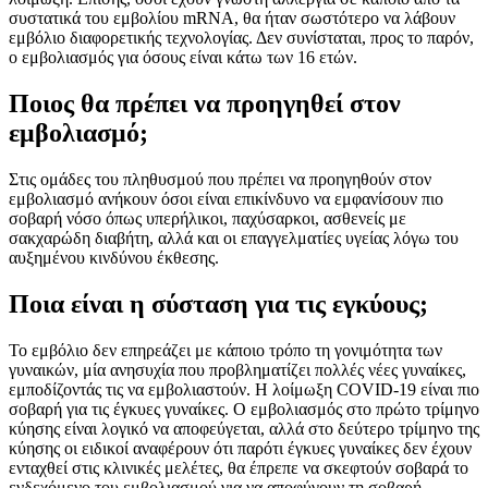
συστατικά του εμβολίου mRNA, θα ήταν σωστότερο να λάβουν
εμβόλιο διαφορετικής τεχνολογίας. Δεν συνίσταται, προς το παρόν,
ο εμβολιασμός για όσους είναι κάτω των 16 ετών.
Ποιος θα πρέπει να προηγηθεί στον
εμβολιασμό;
Στις ομάδες του πληθυσμού που πρέπει να προηγηθούν στον
εμβολιασμό ανήκουν όσοι είναι επικίνδυνο να εμφανίσουν πιο
σοβαρή νόσο όπως υπερήλικοι, παχύσαρκοι, ασθενείς με
σακχαρώδη διαβήτη, αλλά και οι επαγγελματίες υγείας λόγω του
αυξημένου κινδύνου έκθεσης.
Ποια είναι η σύσταση για τις εγκύους;
Το εμβόλιο δεν επηρεάζει με κάποιο τρόπο τη γονιμότητα των
γυναικών, μία ανησυχία που προβληματίζει πολλές νέες γυναίκες,
εμποδίζοντάς τις να εμβολιαστούν. Η λοίμωξη COVID-19 είναι πιο
σοβαρή για τις έγκυες γυναίκες. Ο εμβολιασμός στο πρώτο τρίμηνο
κύησης είναι λογικό να αποφεύγεται, αλλά στο δεύτερο τρίμηνο της
κύησης οι ειδικοί αναφέρουν ότι παρότι έγκυες γυναίκες δεν έχουν
ενταχθεί στις κλινικές μελέτες, θα έπρεπε να σκεφτούν σοβαρά το
ενδεχόμενο του εμβολιασμού για να αποφύγουν τη σοβαρή