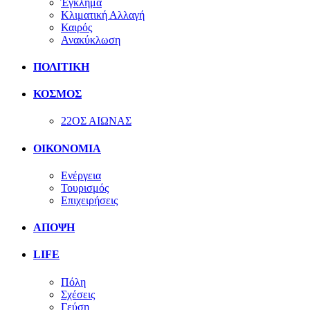
Έγκλημα
Κλιματική Αλλαγή
Καιρός
Ανακύκλωση
ΠΟΛΙΤΙΚΗ
ΚΟΣΜΟΣ
22ΟΣ ΑΙΩΝΑΣ
ΟΙΚΟΝΟΜΙΑ
Ενέργεια
Τουρισμός
Επιχειρήσεις
ΑΠΟΨΗ
LIFE
Πόλη
Σχέσεις
Γεύση