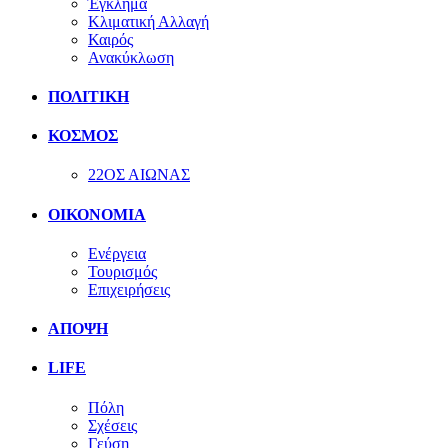
Έγκλημα
Κλιματική Αλλαγή
Καιρός
Ανακύκλωση
ΠΟΛΙΤΙΚΗ
ΚΟΣΜΟΣ
22ΟΣ ΑΙΩΝΑΣ
ΟΙΚΟΝΟΜΙΑ
Ενέργεια
Τουρισμός
Επιχειρήσεις
ΑΠΟΨΗ
LIFE
Πόλη
Σχέσεις
Γεύση