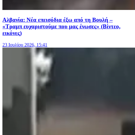
Αλβανία: Νέα επεισόδια έξω από τη Βουλή –
«Τραμπ ευχαριστούμε που μας ένωσες» (Βίντεο,
εικόνες)
23 Ιουλίου 2026, 15:41