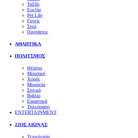
Ταξίδι
Ευεξία
Pet Life
Γονείς
Στυλ
Προτάσεις
ΑΘΛΗΤΙΚΑ
ΠΟΛΙΤΣΜΟΣ
Θέατρο
Μουσική
Χορός
Μουσεία
Σινεμά
Βιβλίο
Εικαστικά
Τηλεόραση
ENTERTAINMENT
22ΟΣ ΑΙΩΝΑΣ
Τεχνολογία