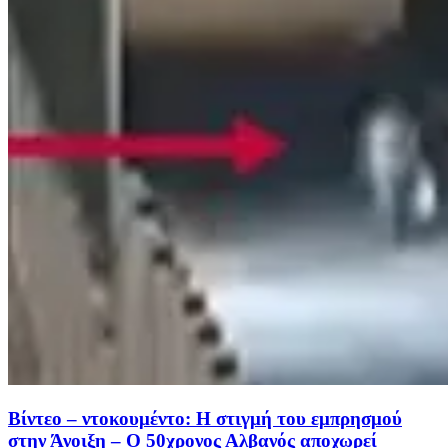
Βίντεο – ντοκουμέντο: Η στιγμή του εμπρησμού
στην Άνοιξη – Ο 50χρονος Αλβανός αποχωρεί