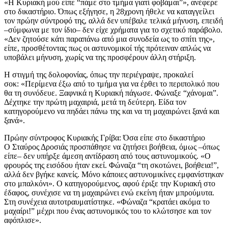
«Η Κυριακή μού είπε “πάμε στο τμήμα γιατί φοβάμαι”», ανέφερε
στο δικαστήριο. Όπως εξήγησε, η 28χρονη ήθελε να καταγγείλει
τον πρώην σύντροφό της, αλλά δεν υπέβαλε τελικά μήνυση, επειδή
–σύμφωνα με τον ίδιο– δεν είχε χρήματα για το σχετικό παράβολο.
«Δεν ζητούσε κάτι παραπάνω από μια συνοδεία ως το σπίτι της»,
είπε, προσθέτοντας πως οι αστυνομικοί τής πρότειναν απλώς να
υποβάλει μήνυση, χωρίς να της προσφέρουν άλλη στήριξη.
Η στιγμή της δολοφονίας, όπως την περιέγραψε, προκαλεί
σοκ: «Περίμενα έξω από το τμήμα για να έρθει το περιπολικό που
θα τη συνόδευε. Ξαφνικά η Κυριακή πάγωσε. Φώναξε “χάνομαι”.
Δέχτηκε την πρώτη μαχαιριά, μετά τη δεύτερη. Είδα τον
κατηγορούμενο να πηδάει πάνω της και να τη μαχαιρώνει ξανά και
ξανά».
Πρώην σύντροφος Κυριακής Γρίβα: Όσα είπε στο δικαστήριο
Ο Σταύρος Δροσιάς προσπάθησε να ζητήσει βοήθεια, όμως –όπως
είπε– δεν υπήρξε άμεση αντίδραση από τους αστυνομικούς. «Ο
φρουρός της εισόδου ήταν εκεί. Φώναζα “τη σκοτώνει, βοήθεια!”,
αλλά δεν βγήκε κανείς. Μόνο κάποιες αστυνομικίνες εμφανίστηκαν
στο μπαλκόνι». Ο κατηγορούμενος, αφού έριξε την Κυριακή στο
έδαφος, συνέχισε να τη μαχαιρώνει ενώ εκείνη ήταν μπρούμυτα.
Στη συνέχεια αυτοτραυματίστηκε. «Φώναζα “κρατάει ακόμα το
μαχαίρι!” μέχρι που ένας αστυνομικός του το κλώτσησε και τον
αφόπλισε».