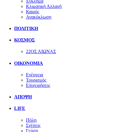
Έγκλημα
Κλιματική Αλλαγή
Καιρός
Ανακύκλωση
ΠΟΛΙΤΙΚΗ
ΚΟΣΜΟΣ
22ΟΣ ΑΙΩΝΑΣ
ΟΙΚΟΝΟΜΙΑ
Ενέργεια
Τουρισμός
Επιχειρήσεις
ΑΠΟΨΗ
LIFE
Πόλη
Σχέσεις
Γεύση