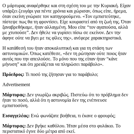
Ο μάρτυρας αναφέρθηκε και στη σχέση του με την Κυριακή. Είχαν
υπάρξει ζευγάρι για πέντε χρόνια και χώρισαν, όπως είπε, ήρεμα,
όταν εκείνη γνώρισε τον κατηγορούμενο. «Τον εμπιστεύτηκε,
πίστεψε πως θα τη φροντίσει. Είχε κουραστεί από τη ζωή της. Όταν
ξαναβρεθήκαμε, ήταν αλλαγμένη. Μου είπε “τον αγαπούσα, αλλά
με χτυπούσε”. Δεν ήθελε να γυρίσει πίσω σε εκείνον. Δεν την
άφηνε ούτε να βγει με τις φίλες της», ανέφερε χαρακτηριστικά.
Η κατάθεσή του ήταν αποκαλυπτική και για τη στάση των
αστυνομικών. Όπως κατέθεσε, «δεν τη ρώτησαν ούτε ποιος ήταν
αυτός που την απειλούσε. Το μόνο που της είπαν ήταν “κάνε
μήνυση” και ότι χρειάζεται να πληρώσει παράβολο».
Πρόεδρος:
Τι ποσό της ζήτησαν για το παράβολο;
Advertisement
Μάρτυρας:
Δεν γνωρίζω ακριβώς. Πιστεύω ότι το πρόβλημα δεν
ήταν το ποσό, αλλά ότι η αστυνομία δεν της ενέπνευσε
εμπιστοσύνη.
Εισαγγελέας:
Ενώ φωνάζατε βοήθεια, τι έκανε ο φρουρός;
Μάρτυρας:
Δεν βγήκε καθόλου. Ήταν μέσα στο φυλάκιο. Το
περιστατικό έγινε δύο μέτρα από εκεί.