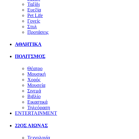
Ταξίδι
Ευεξία
Pet Life
Γονείς
Στυλ
Προτάσεις
ΑΘΛΗΤΙΚΑ
ΠΟΛΙΤΣΜΟΣ
Θέατρο
Μουσική
Χορός
Μουσεία
Σινεμά
Βιβλίο
Εικαστικά
Τηλεόραση
ENTERTAINMENT
22ΟΣ ΑΙΩΝΑΣ
Τεχνολογία