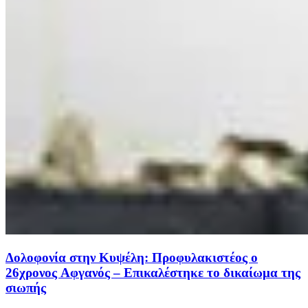
Δολοφονία στην Κυψέλη: Προφυλακιστέος ο
26χρονος Αφγανός – Επικαλέστηκε το δικαίωμα της
σιωπής