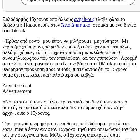
Ξυλοδαρμός 15χρονου από άλλους
ανηλίκους
έλαβε χώρα το
βράδυ της Παρασκευής στον
Άγιο Δημήτριο
, σχετικά με ένα βίντεο
στο
TikTok.
«Ήρθαν από κοντά, μου είπαν να μιλήσουμε, με χτύπησαν. Με
χέρια (με χτύπησαν), τώρα δεν πρόσεξα εάν είχαν και κάτι άλλο,
αλλά με χέρια», είπε ο 15χρονος που περικυκλώθηκε από 6
συνομήλικους του που τον απειλούσαν και τον χτυπούσαν. Αφορμή
αποτέλεσε ένα τραγούδι που είχε ανεβάσει στο TikTok το οποίο το
θεώρησαν πρόκληση προς αυτούς, πιστεύοντας ότι το 15χρονο
θύμα έχει εμπλακεί και παλαιότερα σε καβγά.
Advertisement
Advertisement
«Νόμιζαν ότι ήμουν σε ένα περιστατικό που δεν ήμουν και για
αυτό έγινε όλο αυτό ότι και καλά δεν το παραδεχόμουν στην
αρχή», είπε ο 15χρονος.
Την προηγούμενη ημέρα της επίθεσης από διάφορα προφίλ στα
social media έστελναν στον 15χρονο μηνύματα απειλώντας τον ίδιο
και την οικογένεια του. Μόλις ο 15χρονος επέστρεψε σπίτι