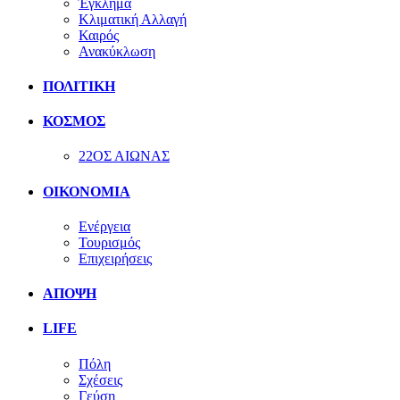
Έγκλημα
Κλιματική Αλλαγή
Καιρός
Ανακύκλωση
ΠΟΛΙΤΙΚΗ
ΚΟΣΜΟΣ
22ΟΣ ΑΙΩΝΑΣ
ΟΙΚΟΝΟΜΙΑ
Ενέργεια
Τουρισμός
Επιχειρήσεις
ΑΠΟΨΗ
LIFE
Πόλη
Σχέσεις
Γεύση