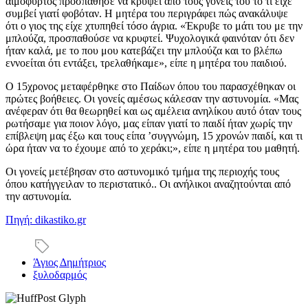
αιμόφυρτος προσπάθησε να κρύψει από τους γονείς του το τι είχε
συμβεί γιατί φοβόταν. Η μητέρα του περιγράφει πώς ανακάλυψε
ότι ο γιος της είχε χτυπηθεί τόσο άγρια. «Έκρυβε το μάτι του με την
μπλούζα, προσπαθούσε να κρυφτεί. Ψυχολογικά φαινόταν ότι δεν
ήταν καλά, με το που μου κατεβάζει την μπλούζα και το βλέπω
εννοείται ότι εντάξει, τρελαθήκαμε», είπε η μητέρα του παιδιού.
Ο 15χρονος μεταφέρθηκε στο Παίδων όπου του παρασχέθηκαν οι
πρώτες βοήθειες. Οι γονείς αμέσως κάλεσαν την αστυνομία. «Μας
ανέφεραν ότι θα θεωρηθεί και ως αμέλεια ανηλίκου αυτό όταν τους
ρωτήσαμε για ποιον λόγο, μας είπαν γιατί το παιδί ήταν χωρίς την
επίβλεψη μας έξω και τους είπα ’συγγνώμη, 15 χρονών παιδί, και τι
ώρα ήταν να το έχουμε από το χεράκι;», είπε η μητέρα του μαθητή.
Οι γονείς μετέβησαν στο αστυνομικό τμήμα της περιοχής τους
όπου κατήγγειλαν το περιστατικό.. Οι ανήλικοι αναζητούνται από
την αστυνομία.
Πηγή:
dikastiko.gr
Άγιος Δημήτριος
ξυλοδαρμός