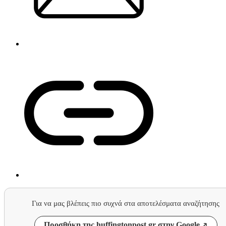
Για να μας βλέπεις πιο συχνά στα αποτελέσματα αναζήτησης
Προσθήκη της huffingtonpost.gr στην Google