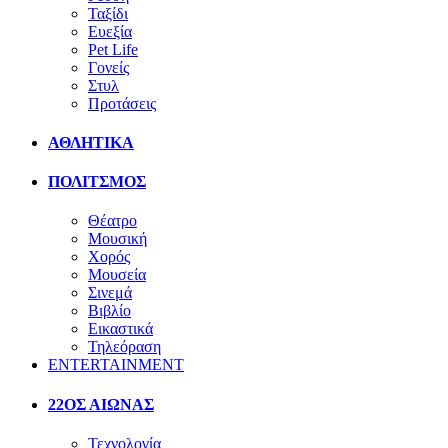
Ταξίδι
Ευεξία
Pet Life
Γονείς
Στυλ
Προτάσεις
ΑΘΛΗΤΙΚΑ
ΠΟΛΙΤΣΜΟΣ
Θέατρο
Μουσική
Χορός
Μουσεία
Σινεμά
Βιβλίο
Εικαστικά
Τηλεόραση
ENTERTAINMENT
22ΟΣ ΑΙΩΝΑΣ
Τεχνολογία