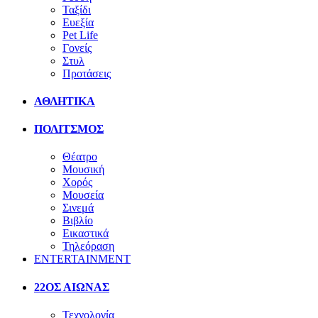
Ταξίδι
Ευεξία
Pet Life
Γονείς
Στυλ
Προτάσεις
ΑΘΛΗΤΙΚΑ
ΠΟΛΙΤΣΜΟΣ
Θέατρο
Μουσική
Χορός
Μουσεία
Σινεμά
Βιβλίο
Εικαστικά
Τηλεόραση
ENTERTAINMENT
22ΟΣ ΑΙΩΝΑΣ
Τεχνολογία