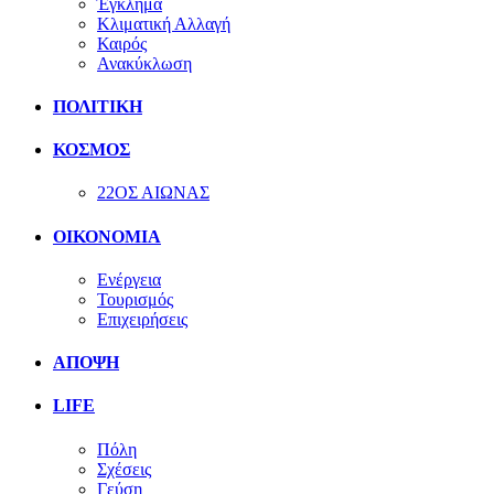
Έγκλημα
Κλιματική Αλλαγή
Καιρός
Ανακύκλωση
ΠΟΛΙΤΙΚΗ
ΚΟΣΜΟΣ
22ΟΣ ΑΙΩΝΑΣ
ΟΙΚΟΝΟΜΙΑ
Ενέργεια
Τουρισμός
Επιχειρήσεις
ΑΠΟΨΗ
LIFE
Πόλη
Σχέσεις
Γεύση