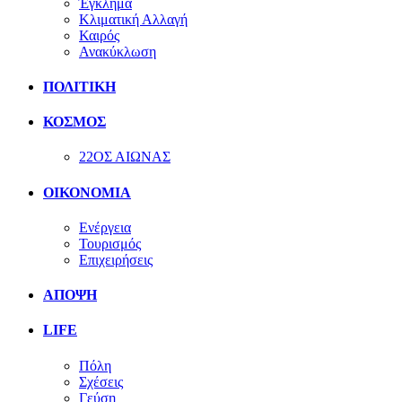
Έγκλημα
Κλιματική Αλλαγή
Καιρός
Ανακύκλωση
ΠΟΛΙΤΙΚΗ
ΚΟΣΜΟΣ
22ΟΣ ΑΙΩΝΑΣ
ΟΙΚΟΝΟΜΙΑ
Ενέργεια
Τουρισμός
Επιχειρήσεις
ΑΠΟΨΗ
LIFE
Πόλη
Σχέσεις
Γεύση