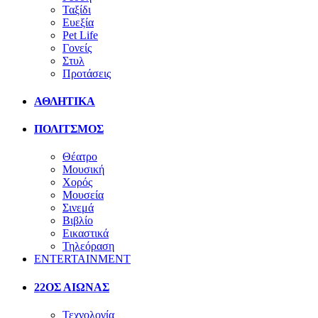
Ταξίδι
Ευεξία
Pet Life
Γονείς
Στυλ
Προτάσεις
ΑΘΛΗΤΙΚΑ
ΠΟΛΙΤΣΜΟΣ
Θέατρο
Μουσική
Χορός
Μουσεία
Σινεμά
Βιβλίο
Εικαστικά
Τηλεόραση
ENTERTAINMENT
22ΟΣ ΑΙΩΝΑΣ
Τεχνολογία