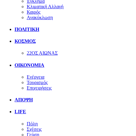
Έγκλημα
Κλιματική Αλλαγή
Καιρός
Ανακύκλωση
ΠΟΛΙΤΙΚΗ
ΚΟΣΜΟΣ
22ΟΣ ΑΙΩΝΑΣ
ΟΙΚΟΝΟΜΙΑ
Ενέργεια
Τουρισμός
Επιχειρήσεις
ΑΠΟΨΗ
LIFE
Πόλη
Σχέσεις
Γεύση