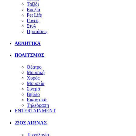
Ταξίδι
Ευεξία
Pet Life
Γονείς
Στυλ
Προτάσεις
ΑΘΛΗΤΙΚΑ
ΠΟΛΙΤΣΜΟΣ
Θέατρο
Μουσική
Χορός
Μουσεία
Σινεμά
Βιβλίο
Εικαστικά
Τηλεόραση
ENTERTAINMENT
22ΟΣ ΑΙΩΝΑΣ
Τεχνολογία