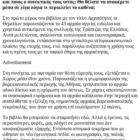
και ποιος ο συνεκτικός τους ιστός; Θα θέλατε να αναφέρετε
μέσα σε λίγα λόγια τι περικλείει το καθένα;
Στο πρώτο μέρος του βιβλίου με τον τίτλο
Αρχαιότητες εκ
Θεμελίων
παρουσιάζονται τα 43 αρχαία αγγεία, ειδώλια και
χρηστικά αντικείμενα της συλλογής της Τράπεζας της Ελλάδος.
Αυτά μελετώνται, αναλύονται τυπολογικά και εικονογραφικά,
χρονολογούνται, εντάσσονται στο γενικότερο ιστορικοκοινωνικό
πλαίσιο της εποχής τους, ενώ παράλληλα συζητείται η χρήση τους
και η σχέση τους με τα ταφικά έθιμα της αρχαιότητας.
Advertisement
Στη συνέχεια, με αφετηρία την θέση εύρεσής τους, εξετάζεται ο
Χώρος μέσα στον χρόνο
. Παρουσιάζεται η γεωμορφολογία της
βορειοανατολικής περιοχής της Αθήνας, ιχνηλατείται το αρχαίο
οδικό δίκτυο και η οχύρωση του άστεως. Σε χάρτες αποτυπώνονται
τα ανασκαφικά ευρήματα και τα αρχαία κατάλοιπα στην περιοχή και
αναπλάθεται η εξέλιξη της σημαντικής αρχαίας βορειοανατολικής
νεκρόπολης, που ήταν σε χρήση επί τουλάχιστον 12 αιώνες.
Το βιβλίο θα μπορούσε να σταματήσει εδώ. Αλλά η έρευνα, τις
περισσότερες φορές, μας οδηγεί σε μονοπάτια που δεν
υποψιαζόμαστε εξαρχής. Εντόπισα ιστορικά τεκμήρια που με
ώθησαν σε νέα ερευνητικά πεδία: οι φωτογραφίες της παλιάς
Αθήνας, όπου διακρίνονται τα πρώτα νεοκλασικά μέγαρα στο