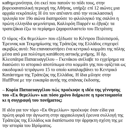
καθημερινότητα, ότι εκεί που πατούν το πόδι τους, στην
βορειοανατολική περιοχή της Αθήνας, υπήρξε επί 12 αιώνες μια
αρχαία νεκρόπολη; Η ότι τον απέναντι από την νεοκλασσική
τριλογία τον 19ο αιώνα διατηρούσε το φιλολογικό της σαλόνι η
πρώτη ελληνίδα φεμινίστρια, Καλλιρόη Παρρέν κι έβγαζε τα
τραπεζάκια έξω το περίφημο ζαχαροπλαστείο του Πετρίτση;
Ο τόμος «Εκ θεμελίων» που εξέδωσε το Κέντρου Πολιτισμού,
Έρευνας και Τεκμηρίωσης της Τράπεζας της Ελλάδος επιχειρεί
ακριβώς αυτό: Να επανασυστήσει ένα κεντρικό κομμάτι της πόλης
μέσα από μια πολύτιμη κατάθεση αστικής μνήμης. Η δρ.
Κλεοπάτρα Παπαευαγγέλου – Γκενάκου ανέλαβε το εγχείρημα να
διασώσει το ιστορικό αποτύπωμα στο κομμάτι γης που ορίζεται ως
οικοδομικό τετράγωνο 15 το οποίο καταλαμβάνει το Κεντρικό
Κατάστημα της Τράπεζας της Ελλάδας. Η ίδια μίλησε στην
HuffPost με την ευκαιρία αυτής της σπάνιας έκδοσης.
–
Κυρία Παπαευαγγέλου πώς προέκυψε η ιδέα της γέννησης
του «Eκ θεμελίων» και πόσο χρόνο διήρκεσε η προετοιμασία
κι η συγγραφή του πονήματος;
Η ιδέα για τον τόμο «Εκ Θεμελίων» προέκυψε όταν είδα για
πρώτη φορά την άγνωστη στην αρχαιολογική έρευνα συλλογή της
Τράπεζας της Ελλάδος και διαπίστωσα την άρρηκτη σχέση της με
την ιστορία του Ιδρύματος.