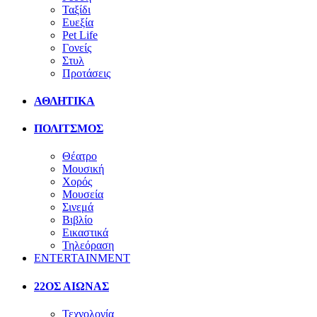
Ταξίδι
Ευεξία
Pet Life
Γονείς
Στυλ
Προτάσεις
ΑΘΛΗΤΙΚΑ
ΠΟΛΙΤΣΜΟΣ
Θέατρο
Μουσική
Χορός
Μουσεία
Σινεμά
Βιβλίο
Εικαστικά
Τηλεόραση
ENTERTAINMENT
22ΟΣ ΑΙΩΝΑΣ
Τεχνολογία