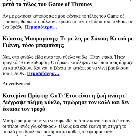
μετά το τέλος του Game of Thrones
Αν με ρωτήσει κάποιος πως μου φάνηκε το τέλος του Game of
Thrones, θα πω ότι μάλλον πέρασα τα πέντε στάδια του πένθους σε
ένα βράδυ.
Περισσότερα…
Κώστας Μαυραγάνης: Τι με λες ρε Σάνσα; Κι εσύ ρε
Γιάννη, τόσο μπαμπέσης;
Ναι, στο φινάλε είδα αυτά που ήθελα να δω. Ήταν επικό. Ήταν
τραγικό. Ήταν κάθαρση. Οι ήρωες κατέληξαν εκεί που τους άρμοζε
να καταλήξουν. Και ναι, η Σάνσα τα κατάφερε να γίνει βασίλισσα
του ΠΑΟΚ.
Περισσότερα…
Advertisement
Κατερίνα Πρίφτη: GοΤ: Έτσι είναι η ζωή ανόητε!
Διέγραψε πλήρη κύκλο, τιμώρησε τον καλό και δεν
έσπασε τον τροχό
Μισή ώρα μου πήρε για να σηκωθώ από τον καναπέ αφού έπεσαν
οι τίτλοι -ενός γλυκόπικρου- τέλους και από εκείνη τη στιγμή το
μυαλό μου δουλεύει ασταμάτητα καθώς σκέφτομαι κάθε