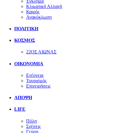
Έγκλημα
Κλιματική Αλλαγή
Καιρός
Ανακύκλωση
ΠΟΛΙΤΙΚΗ
ΚΟΣΜΟΣ
22ΟΣ ΑΙΩΝΑΣ
ΟΙΚΟΝΟΜΙΑ
Ενέργεια
Τουρισμός
Επιχειρήσεις
ΑΠΟΨΗ
LIFE
Πόλη
Σχέσεις
Γεύση