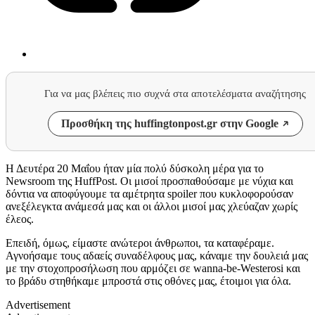
Για να μας βλέπεις πιο συχνά στα αποτελέσματα αναζήτησης
Προσθήκη της huffingtonpost.gr στην Google
Η Δευτέρα 20 Μαΐου ήταν μία πολύ δύσκολη μέρα για το
Newsroom της HuffPost. Οι μισοί προσπαθούσαμε με νύχια και
δόντια να αποφύγουμε τα αμέτρητα spoiler που κυκλοφορούσαν
ανεξέλεγκτα ανάμεσά μας και οι άλλοι μισοί μας χλεύαζαν χωρίς
έλεος.
Επειδή, όμως, είμαστε ανώτεροι άνθρωποι, τα καταφέραμε.
Αγνοήσαμε τους αδαείς συναδέλφους μας, κάναμε την δουλειά μας
με την στοχοπροσήλωση που αρμόζει σε wanna-be-Westerosi και
το βράδυ στηθήκαμε μπροστά στις οθόνες μας, έτοιμοι για όλα.
Advertisement