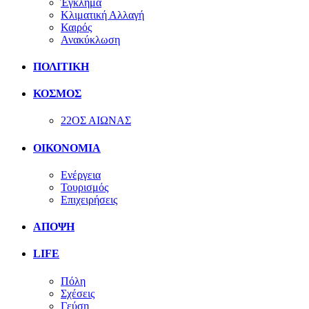
Έγκλημα
Κλιματική Αλλαγή
Καιρός
Ανακύκλωση
ΠΟΛΙΤΙΚΗ
ΚΟΣΜΟΣ
22ΟΣ ΑΙΩΝΑΣ
ΟΙΚΟΝΟΜΙΑ
Ενέργεια
Τουρισμός
Επιχειρήσεις
ΑΠΟΨΗ
LIFE
Πόλη
Σχέσεις
Γεύση