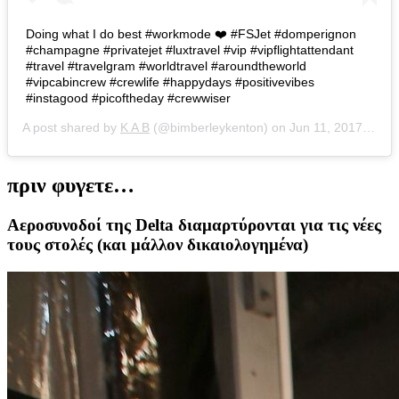
Doing what I do best #workmode ❤️ #FSJet #domperignon
#champagne #privatejet #luxtravel #vip #vipflightattendant
#travel #travelgram #worldtravel #aroundtheworld
#vipcabincrew #crewlife #happydays #positivevibes
#instagood #picoftheday #crewwiser
A post shared by
K A B
(@bimberleykenton) on
Jun 11, 2017 at 3:50am PDT
πριν φυγετε…
Αεροσυνοδοί της Delta διαμαρτύρονται για τις νέες
τους στολές (και μάλλον δικαιολογημένα)