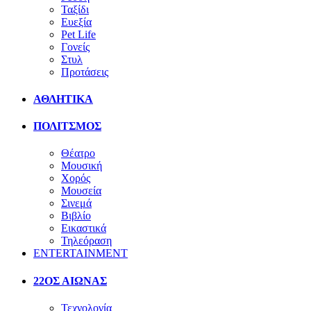
Ταξίδι
Ευεξία
Pet Life
Γονείς
Στυλ
Προτάσεις
ΑΘΛΗΤΙΚΑ
ΠΟΛΙΤΣΜΟΣ
Θέατρο
Μουσική
Χορός
Μουσεία
Σινεμά
Βιβλίο
Εικαστικά
Τηλεόραση
ENTERTAINMENT
22ΟΣ ΑΙΩΝΑΣ
Τεχνολογία