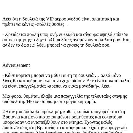
Λέει ότι η δουλειά της VIP αεροσυνοδού είναι απαιτητική και
πρέπει να κάνεις «πολλές θυσίες».
«Χρειάζεται πολλή υπομονή, ευελιξία και σίγουρα υψηλά επίπεδα
αυτοεκτίμησης» εξηγεί. «Οι πελάτες αναμένουν το καλύτερο». Και
αν δεν το δώσεις, λέει, μπορεί να χάσεις τη δουλειά σου.
Advertisement
«Κάθε κορίτσι μπορεί να μάθει αυτή τη δουλειά … αλλά μόνο
λίγες θα καταφέρουν τελικά να ξεχωρίσουν. Δεν είναι αρκετό απλά
να είσαι επαγγελματίας -πρέπει να είσαι μοναδική», λέει.
Μια φορά, θυμάται, έλαβε μια παραγγελία της τελευταίας στιγμής
από πελάτη. Ήθελε σούπα με πτερύγια καρχαρία.
«Ήταν μια δύσκολη πρόκληση, καθώς κυρίως απαγορεύεται στη
Βρετανία και μόνο πιστοποιημένοι προμηθευτές και εστιατόρια
μπορούσαν να ανταπεξέλθουν στο αίτημα. Έχοντας καλές
διασυνδέσεις στη Βρετανία, τα κατάφερα και είχα την παραγγελία
στο αεροσκάφος, λίγα λεπτά πριν από την άφιξη των επιβατών»,