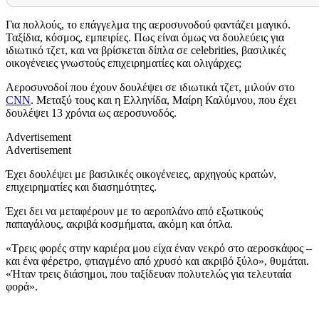
Για πολλούς, το επάγγελμα της αεροσυνοδού φαντάζει μαγικό.
Ταξίδια, κόσμος, εμπειρίες. Πως είναι όμως να δουλεύεις για
ιδιωτικό τζετ, και να βρίσκεται δίπλα σε celebrities, βασιλικές
οικογένειες γνωστούς επιχειρηματίες και ολιγάρχες;
Αεροσυνοδοί που έχουν δουλέψει σε ιδιωτικά τζετ, μιλούν στο
CNN
. Μεταξύ τους και η Ελληνίδα, Μαίρη Καλύμνου, που έχει
δουλέψει 13 χρόνια ως αεροσυνοδός.
Advertisement
Advertisement
Έχει δουλέψει με βασιλικές οικογένειες, αρχηγούς κρατών,
επιχειρηματίες και διασημότητες.
Έχει δει να μεταφέρουν με το αεροπλάνο από εξωτικούς
παπαγάλους, ακριβά κοσμήματα, ακόμη και όπλα.
«Τρεις φορές στην καριέρα μου είχα έναν νεκρό στο αεροσκάφος –
και ένα φέρετρο, φτιαγμένο από χρυσό και ακριβό ξύλο», θυμάται.
«Ήταν τρεις διάσημοι, που ταξίδευαν πολυτελώς για τελευταία
φορά».