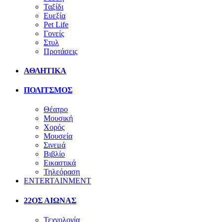
Ταξίδι
Ευεξία
Pet Life
Γονείς
Στυλ
Προτάσεις
ΑΘΛΗΤΙΚΑ
ΠΟΛΙΤΣΜΟΣ
Θέατρο
Μουσική
Χορός
Μουσεία
Σινεμά
Βιβλίο
Εικαστικά
Τηλεόραση
ENTERTAINMENT
22ΟΣ ΑΙΩΝΑΣ
Τεχνολογία