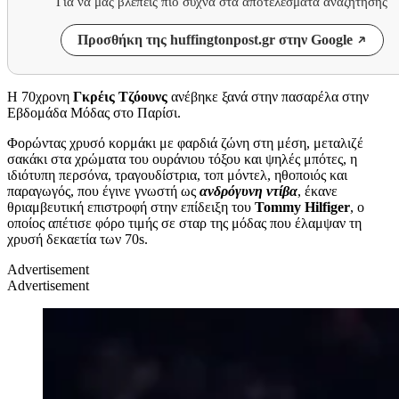
Για να μας βλέπεις πιο συχνά στα αποτελέσματα αναζήτησης
Προσθήκη της huffingtonpost.gr στην Google
Η 70χρονη
Γκρέις Τζόουνς
ανέβηκε ξανά στην πασαρέλα στην
Εβδομάδα Μόδας στο Παρίσι.
Φορώντας χρυσό κορμάκι με φαρδιά ζώνη στη μέση, μεταλιζέ
σακάκι στα χρώματα του ουράνιου τόξου και ψηλές μπότες, η
ιδιότυπη περσόνα, τραγουδίστρια, τοπ μόντελ, ηθοποιός και
παραγωγός, που έγινε γνωστή ως
ανδρόγυνη ντίβα
, έκανε
θριαμβευτική επιστροφή στην επίδειξη του
Tommy Hilfiger
, ο
οποίος απέτισε φόρο τιμής σε σταρ της μόδας που έλαμψαν τη
χρυσή δεκαετία των 70s.
Advertisement
Advertisement