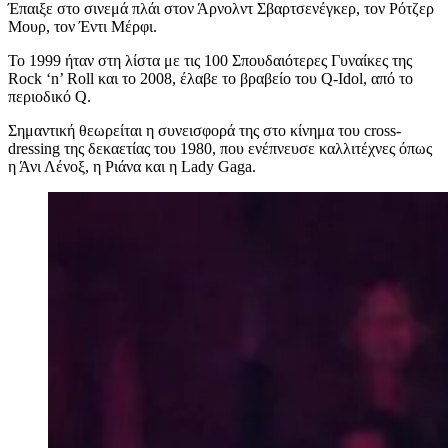
Έπαιξε στο σινεμά πλάι στον Άρνολντ Σβαρτσενέγκερ, τον Ρότζερ
Μουρ, τον Έντι Μέρφι.
Το 1999 ήταν στη λίστα με τις 100 Σπουδαιότερες Γυναίκες της
Rock ‘n’ Roll και το 2008, έλαβε το βραβείο του Q-Idol, από το
περιοδικό
Q
.
Σημαντική θεωρείται η συνεισφορά της στο κίνημα του
cross-
dressing
της δεκαετίας του 1980, που ενέπνευσε καλλιτέχνες όπως
η Άνι Λένοξ, η Ριάνα και η Lady Gaga.