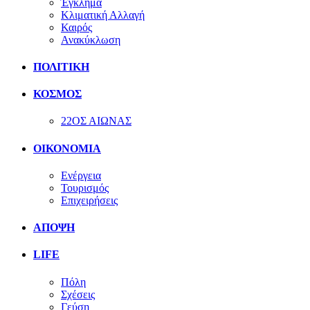
Έγκλημα
Κλιματική Αλλαγή
Καιρός
Ανακύκλωση
ΠΟΛΙΤΙΚΗ
ΚΟΣΜΟΣ
22ΟΣ ΑΙΩΝΑΣ
ΟΙΚΟΝΟΜΙΑ
Ενέργεια
Τουρισμός
Επιχειρήσεις
ΑΠΟΨΗ
LIFE
Πόλη
Σχέσεις
Γεύση