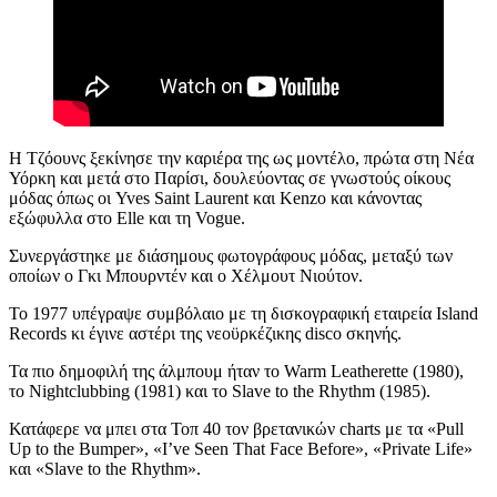
Η Τζόουνς ξεκίνησε την καριέρα της ως μοντέλο, πρώτα στη Νέα
Υόρκη και μετά στο Παρίσι, δουλεύοντας σε γνωστούς οίκους
μόδας όπως οι Yves Saint Laurent και Kenzo και κάνοντας
εξώφυλλα στο
Elle
και τη
Vogue.
Συνεργάστηκε με διάσημους φωτογράφους μόδας, μεταξύ των
οποίων ο Γκι Μπουρντέν και ο Χέλμουτ Νιούτον.
Το 1977 υπέγραψε συμβόλαιο με τη δισκογραφική εταιρεία
Island
Records
κι έγινε αστέρι της νεοϋρκέζικης
disco
σκηνής.
Τα πιο δημοφιλή της άλμπουμ ήταν το Warm Leatherette (1980),
το Nightclubbing (1981) και το Slave to the Rhythm (1985).
Κατάφερε να μπει στα Τοπ 40 τον βρετανικών charts με τα «Pull
Up to the Bumper», «I’ve Seen That Face Before», «Private Life»
και «Slave to the Rhythm».