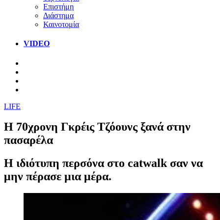
Επιστήμη
Διάστημα
Καινοτομία
VIDEO
LIFE
Η 70χρονη Γκρέις Τζόουνς ξανά στην
πασαρέλα
Η ιδιότυπη περσόνα στο catwalk σαν να
μην πέρασε μια μέρα.