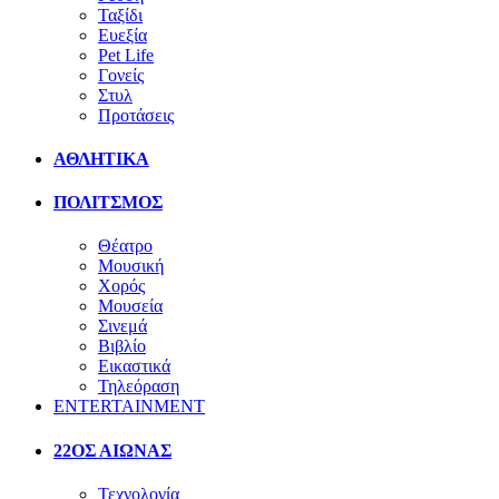
Ταξίδι
Ευεξία
Pet Life
Γονείς
Στυλ
Προτάσεις
ΑΘΛΗΤΙΚΑ
ΠΟΛΙΤΣΜΟΣ
Θέατρο
Μουσική
Χορός
Μουσεία
Σινεμά
Βιβλίο
Εικαστικά
Τηλεόραση
ENTERTAINMENT
22ΟΣ ΑΙΩΝΑΣ
Τεχνολογία