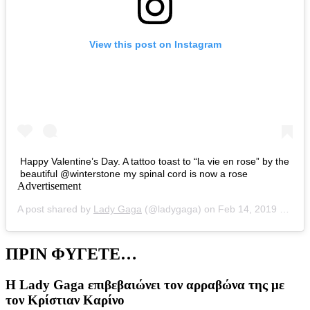
View this post on Instagram
Happy Valentine’s Day. A tattoo toast to “la vie en rose” by the
beautiful @winterstone my spinal cord is now a rose
Advertisement
A post shared by
Lady Gaga
(@ladygaga) on
Feb 14, 2019 at 11:30am PST
ΠΡΙΝ ΦΥΓΕΤΕ…
Η Lady Gaga επιβεβαιώνει τον αρραβώνα της με
τον Κρίστιαν Καρίνο