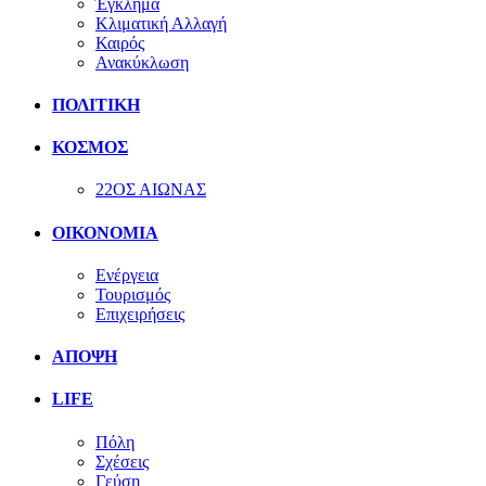
Έγκλημα
Κλιματική Αλλαγή
Καιρός
Ανακύκλωση
ΠΟΛΙΤΙΚΗ
ΚΟΣΜΟΣ
22ΟΣ ΑΙΩΝΑΣ
ΟΙΚΟΝΟΜΙΑ
Ενέργεια
Τουρισμός
Επιχειρήσεις
ΑΠΟΨΗ
LIFE
Πόλη
Σχέσεις
Γεύση