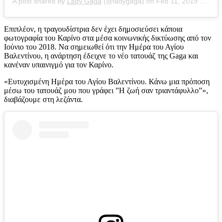
A post shared by
Lady Gaga
(@ladygaga) on
Feb 11, 2019 at 5:52pm PST
Επιπλέον, η τραγουδίστρια δεν έχει δημοσιεύσει κάποια
φωτογραφία του Καρίνο στα μέσα κοινωνικής δικτύωσης από τον
Ιούνιο του 2018. Να σημειωθεί ότι την Ημέρα του Αγίου
Βαλεντίνου, η ανάρτηση έδειχνε το νέο τατουάζ της Gaga και
κανέναν υπαινιγμό για τον Καρίνο.
«Ευτυχισμένη Ημέρα του Αγίου Βαλεντίνου. Κάνω μια πρόποση
μέσω του τατουάζ μου που γράφει ”Η ζωή σαν τριαντάφυλλο”»,
διαβάζουμε στη λεζάντα.