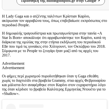
Προσθήκη της huffingtonpost.gr στην Google
Η Lady Gaga και ο ατζέντης ταλέντων Κρίστιαν Καρίνο,
ακύρωσαν τον αρραβώνα τους, όπως επιβεβαίωσε εκπρόσωπος στο
περιοδικό People.
Η δημοφιλής τραγουδίστρια και πρωταγωνίστρια στην ταινία «A
Star Is Born» αποκάλυψε ότι αρραβωνιάστηκε τον Καρίνο, κατά τη
διάρκεια της ομιλίας της στην ετήσια εκδήλωση του περιοδικού
Elle που τιμά τις γυναίκες στο Χόλιγουντ, τον Οκτώβριο του 2018.
Σύμφωνα με το People το ζευγάρι ήταν μαζί από τις αρχές του
2017.
Advertisement
Advertisement
Οι φήμες περί χωρισμού πυροδοτήθηκαν όταν η Gaga εθεάθη
χωρίς το δαχτυλίδι στα βραβεία Grammy, στια αρχές Φεβρουαρίου
και μάλιστα δεν αναφέρθηκε στον Καρίνο στον ευχαριστήριο λόγο
της όταν κέρδισε το βραβείο Καλύτερης Ερμηνείας Ντουέτο για το
«Shallow».