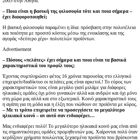
2005 στην Αθήνα.
– Ποια είναι η βασική της φιλοσοφία τότε και ποια σήμερα –
έχει διαφοροποιηθεί;
Η βασική φιλοσοφία παραμένει η ίδια: πρόσβαση στην πολυτέλεια
και ποιότητα με προσιτό κόστος μέσω της ενοικίασης και της
αγοράς «δεύτερο χέρι» πολυτελών προϊόντων.
Advertisement
– Πόσους «πελάτες» έχει σήμερα και ποια είναι τα βασικά
χαρακτηριστικά του προφίλ τους;
Έχοντας συμπληρώσει φέτος 16 χρόνια παρουσίας στο ελληνικό
επιχειρείν/διαδίκτυο οι πελάτες μας είναι αρκετοί.! Το εύρος των
χαρακτηριστικών τους είναι μεγάλο γιατί μιλάμε για διάφορες
ηλικιακές ομάδες όχι μόνο γυναικών αλλά και ανδρών και όχι μόνο
στη χώρα μας αλλά και στο εξωτερικό. Κοινό χαρακτηριστικό τους
η αγάπη για τη μόδα και η έλξη που νιώθουν σε προϊόντα με κύρος.
– Με τι τρόπο επιχειρείτε να προσεγγίσετε το μεγαλύτερο
ηλικιακά κοινό – αν αυτό σαν ενδιαφέρει…
Μας ενδιαφέρει πολύ! Το μεγαλύτερο ηλικιακά κοινό μας είναι από
τις σημαντικότερες ομάδες προμηθευτών μας. Χαίρονται πολύ όταν
κερδίζουν χρήματα πουλώντας ξεχασμένα προϊόντα που βρίσκονται