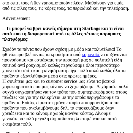
στο σπίτι τους ή δεν χρησιμοποιούν πλέον. Μαθαίνουν για εμάς
από τις φίλες τους, τις κόρες τους, τα περιοδικά και την τηλεόραση.
Advertisement
– Τι μπορεί να βρει κανείς σήμερα στη Starbags και τι είναι
αυτό που τη διαφοροποιεί από τις άλλες τέτοιες παρόμοιες
πλατφόρμες;
Σχεδόν τα πάντα που έχουν σχέση με μόδα και πολυτέλεια! Το
φθινόπωρο βλέποντας τα κρούσματα από
κορονοϊό
να αυξάνονται
προνοήσαμε και εστιάσαμε την προσοχή μας σε πολυτελή είδη
σπιτιού αντί ρουχισμού καθώς περνούσαμε όλοι περισσότερο
χρόνο στο σπίτι και η κίνηση αυτή πήγε πολύ καλά καθώς όλα τα
προϊόντα εξαντλήθηκαν μέσα στις πρώτες ημέρες.
Η συνέπεια μας και το customer service μας είναι τα βασικά
χαρακτηριστικά που μας κάνουν να ξεχωρίζουμε. Δεχόμαστε πολύ
συχνά συγχαρητήρια για τον τρόπο που συμπεριφερόμαστε στους
πελάτες και για την ειλικρίνεια με την οποία περιγράφουμε τα
προϊόντα. Επίσης είμαστε η μόνη εταιρία που φροντίζουμε τα
προϊόντα που αναλαμβάνουμε δηλ. τα επισκευάζουμε όταν
χρειάζεται και το κάνουμε χωρίς κανένα κόστος. Δίνουμε
γενικότερα πολύ μεγάλη σημασία στη λεπτομέρεια και αυτό
εκτιμάται πολύ.