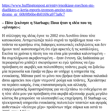
https://www.huffingtonpost.gr/entry/enoikiase-roechon-sto-
diadikteo-e-keria-mporis-tzonson-anoixe-ton-
dromo_gr_60b9fb6be4b0169ca973a8c7
– Πότε ξεκίνησε η Starbags; Ποια ήταν η ιδέα που τη
«γέννησε»;
H σύλληψη της ιδέας έγινε το 2002 στο Λονδίνο όπου τότε
κατοικούσα. Αντιμετώπιζα πολύ συχνά το πρόβλημα ποια «ιν»
τσάντα να κρατήσω στις διάφορες κοινωνικές εκδηλώσεις και δεν
ήμουν ποτέ ικανοποιημένη ότι είχα αρκετές ή τις κατάλληλες.
Εκείνα τα χρόνια η πίεση του να είναι μία γυναίκα καλοντυμένη –
θα συμπλήρωνα ακριβοντυμένη – ήταν έντονη. Ως fashionista με
περιορισμένο μπάτζετ σκεφτόμουν κι εγώ τρόπους να έχω
πρόσβαση σε ακριβές και πολυπόθητες τσάντες χωρίς να ξοδεύω
μία περιουσία και έψαξα να βρω αν υπήρχε η υπηρεσία της
ενοικίασης. Μάταια γιατί το μόνο που βρήκα ήταν κάποια παλαιϊκά
dress agencies που είχαν ντεμοντέ ρούχα και τσάντες. Χρειάστηκε
να περάσει καιρός, ένας επαναπατρισμός και αλλαγής
επαγγελματικής δραστηριότητας για να εξετάσω το ενδεχόμενο αν
η τότε ιδέα μου για πρόσβαση στα ακριβά αξεσουάρ χωρίς μεγάλο
κόστος θα μπορούσε να υλοποιηθεί ως επιχείρηση. H Starbags ως
ηλεκτρονική υπηρεσία ενοικίασης πολυτελών τσαντών και αγοράς
αυθεντικών «δεύτερο χέρι» προϊόντων πήρε σάρκα και οστά το