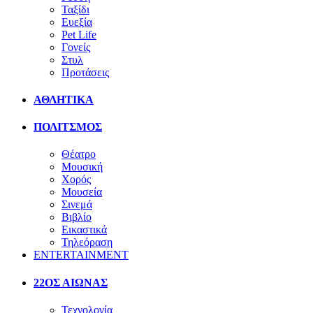
Ταξίδι
Ευεξία
Pet Life
Γονείς
Στυλ
Προτάσεις
ΑΘΛΗΤΙΚΑ
ΠΟΛΙΤΣΜΟΣ
Θέατρο
Μουσική
Χορός
Μουσεία
Σινεμά
Βιβλίο
Εικαστικά
Τηλεόραση
ENTERTAINMENT
22ΟΣ ΑΙΩΝΑΣ
Τεχνολογία