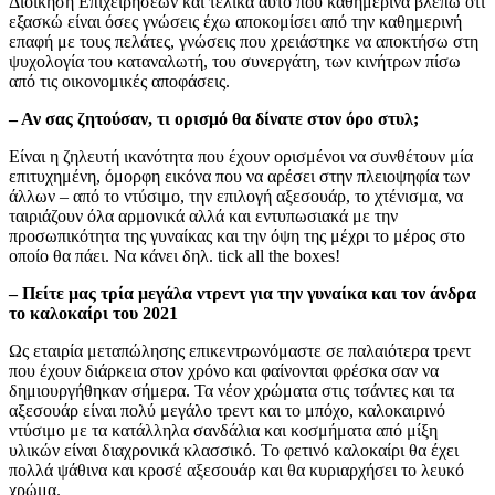
Διοίκηση Επιχειρήσεων και τελικά αυτό που καθημερινά βλέπω ότι
εξασκώ είναι όσες γνώσεις έχω αποκομίσει από την καθημερινή
επαφή με τους πελάτες, γνώσεις που χρειάστηκε να αποκτήσω στη
ψυχολογία του καταναλωτή, του συνεργάτη, των κινήτρων πίσω
από τις οικονομικές αποφάσεις.
– Αν σας ζητούσαν, τι ορισμό θα δίνατε στον όρο στυλ;
Είναι η ζηλευτή ικανότητα που έχουν ορισμένοι να συνθέτουν μία
επιτυχημένη, όμορφη εικόνα που να αρέσει στην πλειοψηφία των
άλλων – από το ντύσιμο, την επιλογή αξεσουάρ, το χτένισμα, να
ταιριάζουν όλα αρμονικά αλλά και εντυπωσιακά με την
προσωπικότητα της γυναίκας και την όψη της μέχρι το μέρος στο
οποίο θα πάει. Να κάνει δηλ. tick all the boxes!
– Πείτε μας τρία μεγάλα ντρεντ για την γυναίκα και τον άνδρα
το καλοκαίρι του 2021
Ως εταιρία μεταπώλησης επικεντρωνόμαστε σε παλαιότερα τρεντ
που έχουν διάρκεια στον χρόνο και φαίνονται φρέσκα σαν να
δημιουργήθηκαν σήμερα. Τα νέον χρώματα στις τσάντες και τα
αξεσουάρ είναι πολύ μεγάλο τρεντ και το μπόχο, καλοκαιρινό
ντύσιμο με τα κατάλληλα σανδάλια και κοσμήματα από μίξη
υλικών είναι διαχρονικά κλασσικό. Το φετινό καλοκαίρι θα έχει
πολλά ψάθινα και κροσέ αξεσουάρ και θα κυριαρχήσει το λευκό
χρώμα.