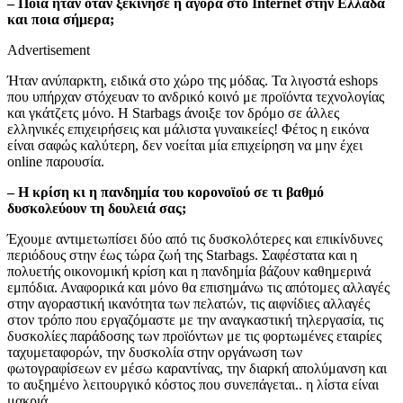
– Ποια ήταν όταν ξεκίνησε η αγορά στο Internet στην Ελλάδα
και ποια σήμερα;
Advertisement
Ήταν ανύπαρκτη, ειδικά στο χώρο της μόδας. Τα λιγοστά eshops
που υπήρχαν στόχευαν το ανδρικό κοινό με προϊόντα τεχνολογίας
και γκάτζετς μόνο. Η Starbags άνοιξε τον δρόμο σε άλλες
ελληνικές επιχειρήσεις και μάλιστα γυναικείες! Φέτος η εικόνα
είναι σαφώς καλύτερη, δεν νοείται μία επιχείρηση να μην έχει
online παρουσία.
– Η κρίση κι η πανδημία του κορονοϊού σε τι βαθμό
δυσκολεύουν τη δουλειά σας;
Έχουμε αντιμετωπίσει δύο από τις δυσκολότερες και επικίνδυνες
περιόδους στην έως τώρα ζωή της Starbags. Σαφέστατα και η
πολυετής οικονομική κρίση και η πανδημία βάζουν καθημερινά
εμπόδια. Αναφορικά και μόνο θα επισημάνω τις απότομες αλλαγές
στην αγοραστική ικανότητα των πελατών, τις αιφνίδιες αλλαγές
στον τρόπο που εργαζόμαστε με την αναγκαστική τηλεργασία, τις
δυσκολίες παράδοσης των προϊόντων με τις φορτωμένες εταιρίες
ταχυμεταφορών, την δυσκολία στην οργάνωση των
φωτογραφίσεων εν μέσω καραντίνας, την διαρκή απολύμανση και
το αυξημένο λειτουργικό κόστος που συνεπάγεται.. η λίστα είναι
μακριά.