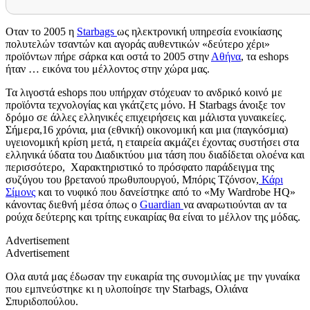
Οταν το 2005 η
Starbags
ως ηλεκτρονική υπηρεσία ενοικίασης
πολυτελών τσαντών και αγοράς αυθεντικών «δεύτερο χέρι»
προϊόντων πήρε σάρκα και οστά το 2005 στην
Αθήνα
, τα eshops
ήταν … εικόνα του μέλλοντος στην χώρα μας.
Τα λιγοστά eshops που υπήρχαν στόχευαν το ανδρικό κοινό με
προϊόντα τεχνολογίας και γκάτζετς μόνο. Η Starbags άνοιξε τον
δρόμο σε άλλες ελληνικές επιχειρήσεις και μάλιστα γυναικείες.
Σήμερα,16 χρόνια, μια (εθνική) οικονομική και μια (παγκόσμια)
υγειονομική κρίση μετά, η εταιρεία ακμάζει έχοντας συστήσει στα
ελληνικά ύδατα του Διαδικτύου μια τάση που διαδίδεται ολοένα και
περισσότερο, Χαρακτηριστικό το πρόσφατο παράδειγμα της
συζύγου του βρετανού πρωθυπουργού, Μπόρις Τζόνσον,
Κάρι
Σίμονς
και το νυφικό που δανείστηκε από το «My Wardrobe HQ»
κάνοντας διεθνή μέσα όπως ο
Guardian
να αναρωτιούνται αν τα
ρούχα δεύτερης και τρίτης ευκαιρίας θα είναι το μέλλον της μόδας.
Advertisement
Advertisement
Ολα αυτά μας έδωσαν την ευκαιρία της συνομιλίας με την γυναίκα
που εμπνεύστηκε κι η υλοποίησε την Starbags, Ολιάνα
Σπυριδοπούλου.