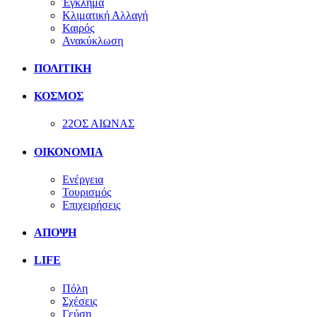
Έγκλημα
Κλιματική Αλλαγή
Καιρός
Ανακύκλωση
ΠΟΛΙΤΙΚΗ
ΚΟΣΜΟΣ
22ΟΣ ΑΙΩΝΑΣ
ΟΙΚΟΝΟΜΙΑ
Ενέργεια
Τουρισμός
Επιχειρήσεις
ΑΠΟΨΗ
LIFE
Πόλη
Σχέσεις
Γεύση