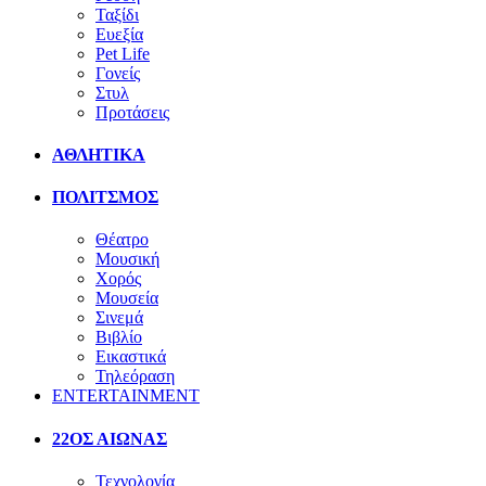
Ταξίδι
Ευεξία
Pet Life
Γονείς
Στυλ
Προτάσεις
ΑΘΛΗΤΙΚΑ
ΠΟΛΙΤΣΜΟΣ
Θέατρο
Μουσική
Χορός
Μουσεία
Σινεμά
Βιβλίο
Εικαστικά
Τηλεόραση
ENTERTAINMENT
22ΟΣ ΑΙΩΝΑΣ
Τεχνολογία