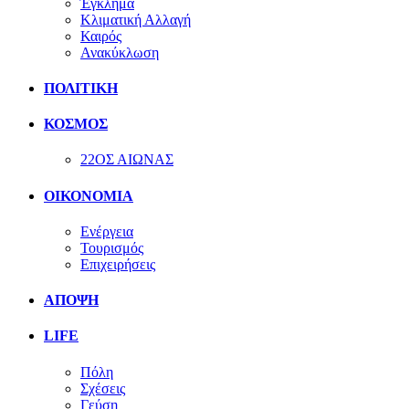
Έγκλημα
Κλιματική Αλλαγή
Καιρός
Ανακύκλωση
ΠΟΛΙΤΙΚΗ
ΚΟΣΜΟΣ
22ΟΣ ΑΙΩΝΑΣ
ΟΙΚΟΝΟΜΙΑ
Ενέργεια
Τουρισμός
Επιχειρήσεις
ΑΠΟΨΗ
LIFE
Πόλη
Σχέσεις
Γεύση