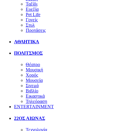
Ταξίδι
Ευεξία
Pet Life
Γονείς
Στυλ
Προτάσεις
ΑΘΛΗΤΙΚΑ
ΠΟΛΙΤΣΜΟΣ
Θέατρο
Μουσική
Χορός
Μουσεία
Σινεμά
Βιβλίο
Εικαστικά
Τηλεόραση
ENTERTAINMENT
22ΟΣ ΑΙΩΝΑΣ
Τεχνολογία