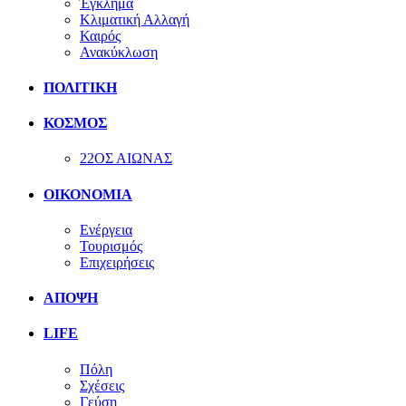
Έγκλημα
Κλιματική Αλλαγή
Καιρός
Ανακύκλωση
ΠΟΛΙΤΙΚΗ
ΚΟΣΜΟΣ
22ΟΣ ΑΙΩΝΑΣ
ΟΙΚΟΝΟΜΙΑ
Ενέργεια
Τουρισμός
Επιχειρήσεις
ΑΠΟΨΗ
LIFE
Πόλη
Σχέσεις
Γεύση