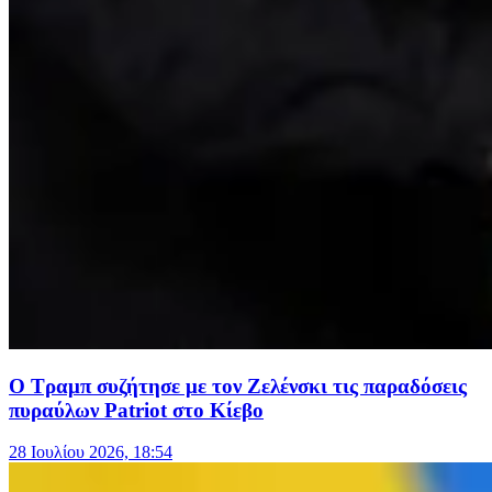
Ο Τραμπ συζήτησε με τον Ζελένσκι τις παραδόσεις
πυραύλων Patriot στο Κίεβο
28 Ιουλίου 2026, 18:54