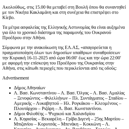
Ακολούθως, στις 15.00 θα μεταβεί στη Βουλή όπου θα συναντηθεί
με τον Νικήτα Κακλαμάνη και στη συνέχεια θα επιστρέψει στο
Κίεβο.
Τα μέτρα ασφαλείας της Ελληνικής Αστυνομίας θα είναι αυξημένα
για όλο το χρονικό διάστημα της παραμονής του Ουκρανού
Προέδρου στην Αθήνα.
Σύμφωνα με την ανακοίκωση της ΕΛ.ΑΣ, «απαγορεύεται η
πραγματοποίηση όλων των δημοσίων υπαίθριων συναθροίσεων
την Κυριακή 16-11-2025 από ώρα 06:00′ έως και την ώρα 22:00′
με αφορμή την επίσκεψη του Προέδρου της Ουκρανίας στην
Αθήνα, στις κάτωθι περιοχές που περικλείονται από τις οδούς:
Advertisement
Δήμος Αθηναίων
Λ. Βασ. Κωνσταντίνου – Λ. Βασ. Όλγας – Λ. Βασ. Αμαλίας
– Ξενοφώντος – Φιλελλήνων – Πλ. Συντάγματος – Σταδίου –
Αμερικής – Λυκαβηττού – Ηλ. Ρογκάκου – Κλεομένους –
Πλουτάρχου – Ριζάρη – Λ. Βασ. Κωνσταντίνου.
Δήμοι Φιλοθέης – Ψυχικού και Χαλανδρίου
Λ. Κηφισίας – Βεκιαρέλη – Γρίβα Διγενή – 25ης Μαρτίου –
Μπιζανίου – Κορυτσάς – Μπενάκη – Κοκκώνη – Λ.