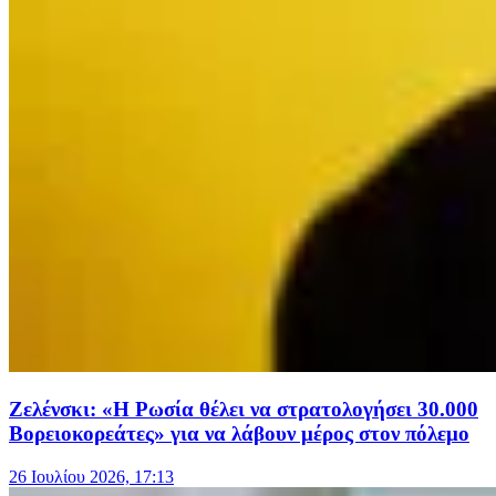
Ζελένσκι: «Η Ρωσία θέλει να στρατολογήσει 30.000
Βορειοκορεάτες» για να λάβουν μέρος στον πόλεμο
26 Ιουλίου 2026, 17:13