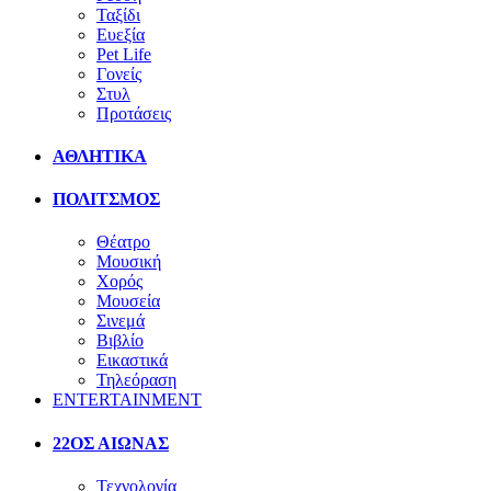
Ταξίδι
Ευεξία
Pet Life
Γονείς
Στυλ
Προτάσεις
ΑΘΛΗΤΙΚΑ
ΠΟΛΙΤΣΜΟΣ
Θέατρο
Μουσική
Χορός
Μουσεία
Σινεμά
Βιβλίο
Εικαστικά
Τηλεόραση
ENTERTAINMENT
22ΟΣ ΑΙΩΝΑΣ
Τεχνολογία