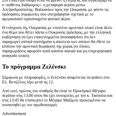
Στο επίκεντρο αναμένεται να βρεθεί η ενέργεια, και συγκεκριμένα
ο «κάθετος διάδρομος»- η μεταφορά αερίου μέσω
Αλεξανδρούπολης- Βαλκανίων προς την Ουκρανία, με φόντο τις
πρόσφατες συμφωνίες που υπεγράφησαν σχετικά με το
αμερικανικό υγροποιημένο φυσικό αέριο.
Η ενίσχυση της Ουκρανίας με επιπλέον αμυντικό υλικό είναι άλλο
ένα θέμα που θέτει πάντα ο Ουκρανός πρόεδρος, με την ελληνική
κυβέρνηση να έχει επανειλημμένα αποσαφηνίσει ότι δεν
παραχωρεί οπλικά συστήματα η απώλεια των οποίων θα έθετε σε
κίνδυνο την αμυντική θωράκιση της χώρας (οι όποιες
παραχωρήσεις αφορούν κατά κανόνα παλαιό και μη επιχειρησιακά
αναγκαίο υλικό).
Το πρόγραμμα Ζελένσκι
Σύμφωνα με πληροφορίες, ο Ζελένσκι αναμένεται να φτάσει στο
Ελ. Βενιζέλος λίγο μετά τις 12.
Από εκεί, πρώτος του σταθμός θα είναι το Προεδρικό Μέγαρο
περίπου στις 13:00 όπου θα έχει συνομιλίες με τον κ. Τασούλα και
στις 13:45 θα επισκεφτεί το Μέγαρο Μαξίμου προκειμένου να
συναντηθεί με τον πρωθυπουργό.
Advertisement