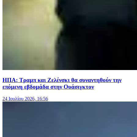
ΗΠΑ: Τραμπ και Ζελένσκι θα συναντηθούν την
επόμενη εβδομάδα στην Ουάσιγκτον
24 Ιουλίου 2026, 16:56