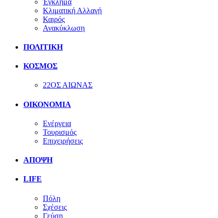
Έγκλημα
Κλιματική Αλλαγή
Καιρός
Ανακύκλωση
ΠΟΛΙΤΙΚΗ
ΚΟΣΜΟΣ
22ΟΣ ΑΙΩΝΑΣ
ΟΙΚΟΝΟΜΙΑ
Ενέργεια
Τουρισμός
Επιχειρήσεις
ΑΠΟΨΗ
LIFE
Πόλη
Σχέσεις
Γεύση