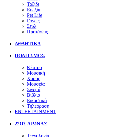
Ταξίδι
Ευεξία
Pet Life
Γονείς
Στυλ
Προτάσεις
ΑΘΛΗΤΙΚΑ
ΠΟΛΙΤΣΜΟΣ
Θέατρο
Μουσική
Χορός
Μουσεία
Σινεμά
Βιβλίο
Εικαστικά
Τηλεόραση
ENTERTAINMENT
22ΟΣ ΑΙΩΝΑΣ
Τεχνολογία