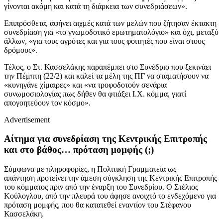
γίνονται ακόμη και κατά τη διάρκεια των συνεδριάσεων».
Επιπρόσθετα, αφήνει αιχμές κατά των μελών που ζήτησαν έκτακτη
συνεδρίαση για «το γνωμοδοτικό ερωτηματολόγιο» και όχι, μεταξύ
άλλων, «για τους αγρότες και για τους φοιτητές που είναι στους
δρόμους».
Τέλος, ο Στ. Κασσελάκης παραπέμπει στο Συνέδριο που ξεκινάει
την Πέμπτη (22/2) και καλεί τα μέλη της ΠΓ να σταματήσουν να
«κυνηγάνε χίμαιρες» και «να τροφοδοτούν σενάρια
συνωμοσιολογίας πως δήθεν θα φτιάξει Ι.Χ. κόμμα, γιατί
απογοητεύουν τον κόσμο».
Advertisement
Αίτημα για συνεδρίαση της Κεντρικής Επιτροπής
και στο βάθος… πρόταση μομφής (;)
Σύμφωνα με πληροφορίες, η Πολιτική Γραμματεία ως
απάντηση
προτείνει την άμεση σύγκληση της Κεντρικής Επιτροπής
του κόμματος πριν από την έναρξη του Συνεδρίου. Ο Στέλιος
Κούλογλου, από την πλευρά του άφησε ανοιχτό το ενδεχόμενο για
πρόταση μομφής, που θα κατατεθεί εναντίον του Στέφανου
Κασσελάκη.