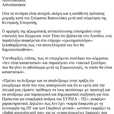
Advertisement
Advertisement
Ολα τα σενάρια είναι ανοιχτά, ακόμη και η κατάθεση πρότασης
μομφής κατά του Στέφανου Κασσελάκη μετά από σύγκληση της
Κεντρικής Επιτροπής.
Ο αρχηγός της αξιωματικής αντιπολίτευσης επισημαίνει στην
επιστολή που διέρρευσε στον Τύπο ότι βρίσκεται στο Λονδίνο, ενώ
παράλληλα αναφέρεται στο επίμαχο «ερωτηματολόγιο»
ξεκαθαρίζοντας πως «τα αποτελέσματά του δεν θα
δημοσιοποιηθούν».
Υπενθυμίζει, επίσης, πως το επερχόμενο συνέδριο του κόμματος
«δεν είναι καταστατικό» και παραπέμπει στο «τακτικό Συνέδριο
που θα γίνει το φθινόπωρο μετά τις Ευρωεκλογές, το οποίο θα είναι
καταστατικό».
«Πρέπει να δείξουμε και να αποδείξουμε στην πράξη ότι
γνωρίζουμε αυτά που τους απασχολούν και ότι κι εμείς από την
πλευρά μας είμαστε πρόθυμοι να τους ακούσουμε με προσοχή και
να ανοίξουμε μια παραγωγική και δημοκρατική συζήτηση για όλα.
Πρόκειται για υπαρξιακή ανάγκη του ΣΥΡΙΖΑ – ΠΣ», αναφέρει
χαρακτηριστικά. Δηλώνει πως δεν έχει «καμία διαφωνία με τη
λειτουργία της ΠΓ και των Οργάνων γενικά», ωστόσο εκφράζει τη
«βαθιά απογοήτευσή του» για τις «επανειλημμένες διαρροές που