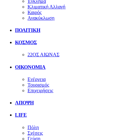
Έγκλημα
Κλιματική Αλλαγή
Καιρός
Ανακύκλωση
ΠΟΛΙΤΙΚΗ
ΚΟΣΜΟΣ
22ΟΣ ΑΙΩΝΑΣ
ΟΙΚΟΝΟΜΙΑ
Ενέργεια
Τουρισμός
Επιχειρήσεις
ΑΠΟΨΗ
LIFE
Πόλη
Σχέσεις
Γεύση