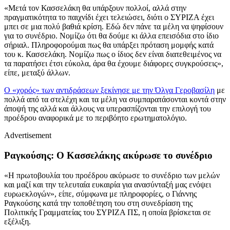
«Μετά τον Κασσελάκη θα υπάρξουν πολλοί, αλλά στην
πραγματικότητα το παιχνίδι έχει τελειώσει, διότι ο ΣΥΡΙΖΑ έχει
μπει σε μια πολύ βαθιά κρίση. Εδώ δεν πάνε τα μέλη να ψηφίσουν
για το συνέδριο. Νομίζω ότι θα δούμε κι άλλα επεισόδια στο ίδιο
σήριαλ. Πληροφορούμαι πως θα υπάρξει πρόταση μομφής κατά
του κ. Κασσελάκη. Νομίζω πως ο ίδιος δεν είναι διατεθειμένος να
τα παρατήσει έτσι εύκολα, άρα θα έχουμε διάφορες συγκρούσεις»,
είπε, μεταξύ άλλων.
Ο «χορός» των αντιδράσεων ξεκίνησε με την Όλγα Γεροβασίλη
με
πολλά από τα στελέχη και τα μέλη να συμπαρατάσονται κοντά στην
άποψή της αλλά και άλλους να υπερασπίζονται την επιλογή του
προέδρου αναφορικά με το περιβόητο ερωτηματολόγιο.
Advertisement
Ραγκούσης: Ο Κασσελάκης ακύρωσε το συνέδριο
«Η πρωτοβουλία του προέδρου ακύρωσε το συνέδριο των μελών
και μαζί και την τελευταία ευκαιρία για ανασύνταξή μας ενόψει
ευρωεκλογών», είπε, σύμφωνα με πληροφορίες, ο Γιάννης
Ραγκούσης κατά την τοποθέτηση του στη συνεδρίαση της
Πολιτικής Γραμματείας του ΣΥΡΙΖΑ ΠΣ, η οποία βρίσκεται σε
εξέλιξη.