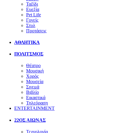
Ταξίδι
Ευεξία
Pet Life
Γονείς
Στυλ
Προτάσεις
ΑΘΛΗΤΙΚΑ
ΠΟΛΙΤΣΜΟΣ
Θέατρο
Μουσική
Χορός
Μουσεία
Σινεμά
Βιβλίο
Εικαστικά
Τηλεόραση
ENTERTAINMENT
22ΟΣ ΑΙΩΝΑΣ
Τεχνολογία