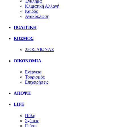
Έγκλημα
Κλιματική Αλλαγή
Καιρός
Ανακύκλωση
ΠΟΛΙΤΙΚΗ
ΚΟΣΜΟΣ
22ΟΣ ΑΙΩΝΑΣ
ΟΙΚΟΝΟΜΙΑ
Ενέργεια
Τουρισμός
Επιχειρήσεις
ΑΠΟΨΗ
LIFE
Πόλη
Σχέσεις
Γεύση