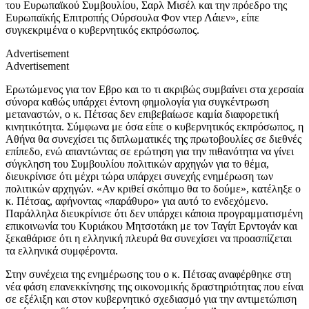
του Ευρωπαϊκού Συμβουλίου, Σαρλ Μισέλ και την πρόεδρο της
Ευρωπαϊκής Επιτροπής Ούρσουλα Φον ντερ Λάιεν», είπε
συγκεκριμένα ο κυβερνητικός εκπρόσωπος.
Advertisement
Advertisement
Ερωτώμενος για τον Εβρο και το τι ακριβώς συμβαίνει στα χερσαία
σύνορα καθώς υπάρχει έντονη φημολογία για συγκέντρωση
μεταναστών, ο κ. Πέτσας δεν επιβεβαίωσε καμία διαφορετική
κινητικότητα. Σύμφωνα με όσα είπε ο κυβερνητικός εκπρόσωπος, η
Αθήνα θα συνεχίσει τις διπλωματικές της πρωτοβουλίες σε διεθνές
επίπεδο, ενώ απαντώντας σε ερώτηση για την πιθανότητα να γίνει
σύγκληση του Συμβουλίου πολιτικών αρχηγών για το θέμα,
διευκρίνισε ότι μέχρι τώρα υπάρχει συνεχής ενημέρωση των
πολιτικών αρχηγών. «Αν κριθεί σκόπιμο θα το δούμε», κατέληξε ο
κ. Πέτσας, αφήνοντας «παράθυρο» για αυτό το ενδεχόμενο.
Παράλληλα διευκρίνισε ότι δεν υπάρχει κάποια προγραμματισμένη
επικοινωνία του Κυριάκου Μητσοτάκη με τον Ταγίπ Ερντογάν και
ξεκαθάρισε ότι η ελληνική πλευρά θα συνεχίσει να προασπίζεται
τα ελληνικά συμφέροντα.
Στην συνέχεια της ενημέρωσης του ο κ. Πέτσας αναφέρθηκε στη
νέα φάση επανεκκίνησης της οικονομικής δραστηριότητας που είναι
σε εξέλιξη και στον κυβερνητικό σχεδιασμό για την αντιμετώπιση