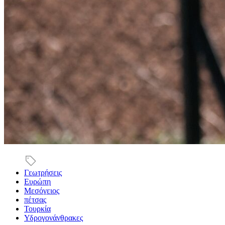
Γεωτρήσεις
Ευρώπη
Μεσόγειος
πέτσας
Τουρκία
Υδρογονάνθρακες