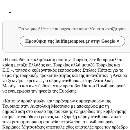
Για να μας βλέπεις πιο συχνά στα αποτελέσματα αναζήτησης
Προσθήκη της huffingtonpost.gr στην Google
«Η οποιαδήποτε κλιμάκωση από την Τουρκία, δεν θα προκαλέσει
κρίση μεταξύ Ελλάδας και Τουρκίας αλλά μεταξύ Τουρκίας και
Ε.Ε.», τόνισε ο κυβερνητικός εκπρόσωπος Στέλιος Πέτσας για το
θέμα της τουρκικής προκλητικότητας και της πιθανότητας η Αγκυρα
να ξεκινήσει έρευνες για υδρογονάνθρακες στην Ανατολική
Μεσόγειο και αναφέρθηκε στην πρωτοβουλία του Πρωθυπουργού
να ενημερώσει την ηγεσία της Ευρώπης.
«Κατόπιν προκλητικών και παράνομων συμπεριφορών της
Τουρκίας στην Ανατολική Μεσόγειο με αποκορύφωμα τη
δημοσίευση στο φύλλο της τουρκικής εφημερίδας της κυβέρνησης
αιτήσεων για άδεια έρευνας και εξόρυξη υδρογονανθράκων από
την κρατική τουρκική εταιρεία πετρελαίου, ο πρωθυπουργός
Κυριάκος Μητσοτάκης απέστειλε χθες επιστολές προς τον πρόεδρο