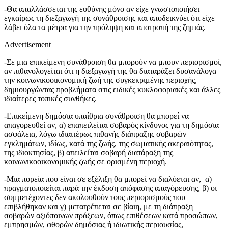
-Θα απαλλάσσεται της ευθύνης μόνο αν είχε γνωστοποιήσει
εγκαίρως τη διεξαγωγή της συνάθροισης και αποδεικνύει ότι είχε
λάβει όλα τα μέτρα για την πρόληψη και αποτροπή της ζημιάς.
Advertisement
-Σε μια επικείμενη συνάθροιση θα μπορούν να μπουν περιορισμοί,
αν πιθανολογείται ότι η διεξαγωγή της θα διαταράξει δυσανάλογα
την κοινωνικοοικονομική ζωή της συγκεκριμένης περιοχής,
δημιουργώντας προβλήματα στις ειδικές κυκλοφοριακές και άλλες
ιδιαίτερες τοπικές συνθήκες.
-Επικείμενη δημόσια υπαίθρια συνάθροιση θα μπορεί να
απαγορευθεί αν, α) επαπειλείται σοβαρός κίνδυνος για τη δημόσια
ασφάλεια, λόγω ιδιαιτέρως πιθανής διάπραξης σοβαρών
εγκλημάτων, ιδίως, κατά της ζωής, της σωματικής ακεραιότητας,
της ιδιοκτησίας, β) απειλείται σοβαρή διατάραξη της
κοινωνικοοικονομικής ζωής σε ορισμένη περιοχή.
-Μια πορεία που είναι σε εξέλιξη θα μπορεί να διαλύεται αν, α)
πραγματοποιείται παρά την έκδοση απόφασης απαγόρευσης, β) οι
συμμετέχοντες δεν ακολουθούν τους περιορισμούς που
επιβλήθηκαν και γ) μετατρέπεται σε βίαιη, με τη διάπραξη
σοβαρών αξιόποινων πράξεων, όπως επιθέσεων κατά προσώπων,
εμπρησμών, φθορών δημόσιας ή ιδιωτικής περιουσίας,