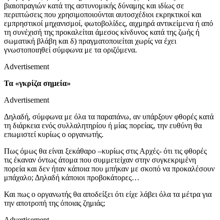
βιαιοπραγιών κατά της αστυνομικής δύναμης και ιδίως σε
περιπτώσεις που χρησιμοποιούνται αυτοσχέδιοι εκρηκτικοί και
εμπρηστικοί μηχανισμοί, φωτοβολίδες, αιχμηρά αντικείμενα ή από
τη συνέχισή της προκαλείται άμεσος κίνδυνος κατά της ζωής ή
σωματική βλάβη και δ) πραγματοποιείται χωρίς να έχει
γνωστοποιηθεί σύμφωνα με τα οριζόμενα.
Advertisement
Τα «γκρίζα σημεία»
Advertisement
Δηλαδή, σύμφωνα με όλα τα παραπάνω, αν υπάρξουν φθορές κατά
τη διάρκεια ενός συλλαλητηρίου ή μίας πορείας, την ευθύνη θα
επωμιστεί κυρίως ο οργανωτής.
Πως όμως θα είναι ξεκάθαρο –κυρίως στις Αρχές- ότι τις φθορές
τις έκαναν όντως άτομα που συμμετείχαν στην συγκεκριμένη
πορεία και δεν ήταν κάποια που μπήκαν με σκοπό να προκαλέσουν
μπάχαλο; Δηλαδή κάποιοι προβοκάτορες…
Και πως ο οργανωτής θα αποδείξει ότι είχε λάβει όλα τα μέτρα για
την αποτροπή της όποιας ζημιάς;
Advertisement