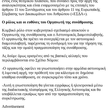
εντός ενός θεσμικού πλαισίου, που συνάδει προς την αρχή της
αναλογικότητας και είναι εναρμονισμένο με τις επιταγές του
άρθρου 11 του Συντάγματος και του άρθρου 11 της Ευρωπαϊκής
Σύμβασης των Δικαιωμάτων του Ανθρώπου («ΕΣΔΑ»).
Ο ρόλος και οι ευθύνες του Οργανωτή της συνάθροισης
Κομβικό ρόλο στον κυβερνητικό σχεδιασμό αποκτούν ο
Οργανωτής της συνάθροισης και ο Αστυνομικός Διαμεσολαβητής.
Ο οργανωτής θα πρέπει να συνεργάζεται με τον αστυνομικό
διαμεσολαβητή, παρέχοντας τη συνδρομή του για την τήρηση της
τάξης και την ομαλή πραγματοποίηση της συνάθροισης.
Ας δούμε όμως ορισμένες από τις βασικές αλλαγές που
περιλαμβάνονται στο Σχέδιο Νόμου:
-O οργανωτής οφείλει να γνωστοποιήσει στην αρμόδια αστυνομική
ή λιμενική αρχή, την πρόθεσή του για κάλεσμα σε δημόσια
υπαίθρια συνάθροιση, σε συγκεκριμένο τόπο και χρόνο.
-Αυτή η γνωστοποίηση θα γίνεται εγγράφως ή ηλεκτρονικά μέσω
της διαδικτυακής πλατφόρμας της Ελληνικής Αστυνομίας και θα
υποβάλλεται εγκαίρως πριν από την πραγματοποίηση της
συγκέντρωσης.
Advertisement