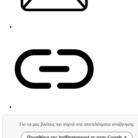
Για να μας βλέπεις πιο συχνά στα αποτελέσματα αναζήτησης
Προσθήκη της huffingtonpost.gr στην Google