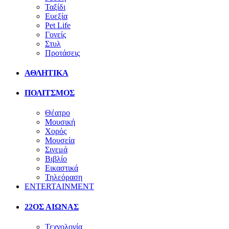
Ταξίδι
Ευεξία
Pet Life
Γονείς
Στυλ
Προτάσεις
ΑΘΛΗΤΙΚΑ
ΠΟΛΙΤΣΜΟΣ
Θέατρο
Μουσική
Χορός
Μουσεία
Σινεμά
Βιβλίο
Εικαστικά
Τηλεόραση
ENTERTAINMENT
22ΟΣ ΑΙΩΝΑΣ
Τεχνολογία