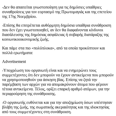
-Δεν θα απαιτείται γνωστοποίηση για τις δημόσιες υπαίθριες
συναθροίσεις για τον εορτασμό της Πρωτομαγιάς και της επετείου
της 17ης Νοεμβρίου.
-Επίσης θα επιτρέπεται αυθόρμητη δημόσια υπαίθρια συνάθροιση
που δεν έχει γνωστοποιηθεί, αν δεν θα διαφαίνονται κίνδυνοι
διασάλευσης της δημόσιας ασφάλειας ή σοβαρής διατάραξης της
κοινωνικοοικονομικής ζωής.
Και πάμε στα πιο «πολύπλοκα», από τα οποία προκύπτουν και
πολλά ερωτήματα:
Advertisement
-Υποχρέωση του οργανωτή είναι και να ενημερώνει τους
συμμετέχοντες ότι δεν μπορούν να έχουν αντικείμενα που μπορούν
να χρησιμοποιηθούν για άσκηση βίας. Επίσης να ζητά την
παρέμβαση των αρχών για να απομακρύνουν άτομα που φέρουν
τέτοια αντικείμενα. Τέλος, ορίζει επαρκή αριθμό ατόμων, για την
περιφρούρηση της συνάθροισης.
-Ο οργανωτής ευθύνεται και για την αποζημίωση όσων υπέστησαν
βλάβη της ζωής, της σωματικής ακεραιότητας και της ιδιοκτησίας
από τους συμμετέχοντες στη συνάθροιση.