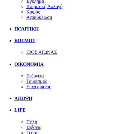
Έγκλημα
Κλιματική Αλλαγή
Καιρός
Ανακύκλωση
ΠΟΛΙΤΙΚΗ
ΚΟΣΜΟΣ
22ΟΣ ΑΙΩΝΑΣ
ΟΙΚΟΝΟΜΙΑ
Ενέργεια
Τουρισμός
Επιχειρήσεις
ΑΠΟΨΗ
LIFE
Πόλη
Σχέσεις
Γεύση