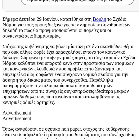
Σήμερα Δευτέρα 29 Ιουνίου, κατατέθηκε στη
Βουλή
το Σχέδιο
Νόμου για τους όρους διεξαγωγής των δημοσίων συναθροίσεων,
δηλαδή το πως θα πραγματοποιούνται οι πορείες και οι
συγκεντρώσεις διαμαρτυρίας.
Στόχος της κυβέρνησης να βάλει μία τάξη σε ένα ακανθώδες θέμα
που ουκ ολίγες φορές έχει απασχολήσει έντονα τον κοινωνικό
διάλογο. Σύμφωνα με κυβερνητικές πηγές, το συγκεκριμένο Σχέδιο
Νόμου καλύπτει ένα υπαρκτό κενό στην προστασία των ατομικών
και κοινωνικών ελευθεριών που προβλέπει το Σύνταγμα και
επιχειρεί να διαμορφώσει ένα σύγχρονο νομικό πλαίσιο για την
άσκηση του δικαιώματος του συνέρχεσθαι. Παράλληλα
υπογραμμίζουν την ταλαιπωρία πολιτών και ιδιοκτητών
επιχειρήσεων από τις συνεχείς συγκεντρώσεις ιδιαίτερα μικρών
ομάδων διαδηλωτών, που κινούνται και καταλαμβάνουν τις
κεντρικές οδικές αρτηρίες.
Advertisement
Advertisement
Όπως αναφέρεται σε σχετικό non paper, στόχος της κυβέρνησης
είναι να διασφαλιστεί η άσκηση του δικαιώματος του συνέρχεσθαι,