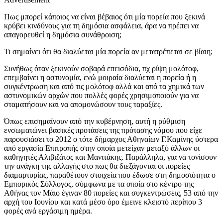
Πως μπορεί κάποιος να είναι βέβαιος ότι μία πορεία που ξεκινά
κρύβει κινδύνους για τη δημόσια ασφάλεια, άρα να πρέπει να
απαγορευθεί η δημόσια συνάθροιση;
Τι σημαίνει ότι θα διαλύεται μία πορεία αν μετατρέπεται σε βίαιη;
Συνήθως όταν ξεκινούν σοβαρά επεισόδια, πχ ρίψη μολότοφ,
επεμβαίνει η αστυνομία, ενώ μοιραία διαλύεται η πορεία ή η
συγκέντρωση και από τις μολότοφ αλλά και από τα χημικά των
αστυνομικών αρχών που πολλές φορές χρησιμοποιούν για να
σταματήσουν και να απομονώσουν τους ταραξίες.
Όπως επισημαίνουν από την κυβέρνηση, αυτή η ρύθμιση
ενσωματώνει βασικές προτάσεις της πρότασης νόμου που είχε
παρουσιάσει το 2012 ο τότε δήμαρχος Αθηναίων Γ.Καμίνης ύστερα
από εργασία Επιτροπής στην οποία μετείχαν μεταξύ άλλων οι
καθηγητές Αλιβιζάτος και Μανιτάκης. Παράλληλα, για να τονίσουν
την ανάγκη της αλλαγής στο πως θα διεξάγονται οι πορείες
διαμαρτυρίας, παραθέτουν στοιχεία που έδωσε στη δημοσιότητα ο
Εμπορικός Σύλλογος, σύμφωνα με τα οποία στο κέντρο της
Αθήνας τον Μάιο έγιναν 80 πορείες και συγκεντρώσεις, 53 από την
αρχή του Ιουνίου και κατά μέσο όρο έμεινε κλειστό περίπου 3
φορές ανά εργάσιμη ημέρα.