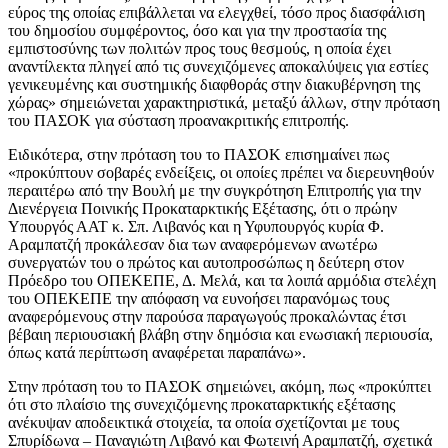
εύρος της οποίας επιβάλλεται να ελεγχθεί, τόσο προς διασφάλιση
του δημοσίου συμφέροντος, όσο και για την προστασία της
εμπιστοσύνης των πολιτών προς τους θεσμούς, η οποία έχει
αναντίλεκτα πληγεί από τις συνεχιζόμενες αποκαλύψεις για εστίες
γενικευμένης και συστημικής διαφθοράς στην διακυβέρνηση της
χώρας» σημειώνεται χαρακτηριστικά, μεταξύ άλλων, στην πρόταση
του ΠΑΣΟΚ για σύσταση προανακριτικής επιτροπής.
Ειδικότερα, στην πρόταση του το ΠΑΣΟΚ επισημαίνει πως
«προκύπτουν σοβαρές ενδείξεις, οι οποίες πρέπει να διερευνηθούν
περαιτέρω από την Βουλή με την συγκρότηση Επιτροπής για την
Διενέργεια Ποινικής Προκαταρκτικής Εξέτασης, ότι ο πρώην
Υπουργός ΑΑΤ κ. Σπ. Λιβανός και η Υφυπουργός κυρία Φ.
Αραμπατζή προκάλεσαν δια των αναφερόμενων ανωτέρω
συνεργατών του ο πρώτος και αυτοπροσώπως η δεύτερη στον
Πρόεδρο του ΟΠΕΚΕΠΕ, Δ. Μελά, και τα λοιπά αρμόδια στελέχη
του ΟΠΕΚΕΠΕ την απόφαση να ευνοήσει παρανόμως τους
αναφερόμενους στην παρούσα παραγωγούς προκαλώντας έτσι
βέβαιη περιουσιακή βλάβη στην δημόσια και ενωσιακή περιουσία,
όπως κατά περίπτωση αναφέρεται παραπάνω».
Στην πρόταση του το ΠΑΣΟΚ σημειώνει, ακόμη, πως «προκύπτει
ότι στο πλαίσιο της συνεχιζόμενης προκαταρκτικής εξέτασης
ανέκυψαν αποδεικτικά στοιχεία, τα οποία σχετίζονται με τους
Σπυρίδωνα – Παναγιώτη Λιβανό και Φωτεινή Αραμπατζή, σχετικά