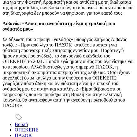
μια για την Φωτεινή Αραμπατζή και σε αντίθεση με τη διαδικασία
της άρσης ασυλίας των βουλευτών, τα δύο αναφερόμενα πρόσωπα
στη δικογραφία δεν μπορούν να ψηφίσουν για τον εαυτό τους.
Λιβανός: «Άδικη και ανυπόστατη είναι η εμπλοκή του
ονόματός μου»
Σε δήλωση του ο πρώην «γαλάζιος» υπουργός Σπήλιος Λιβανός
τονίζει: «Πριν από λίγο το ΠΑΣΟΚ κατέθεσε πρόταση για
σύσταση προανακριτικής επιτροπής εναντίον μου. Παρότι εγώ
ήμουν αυτός που ανέδειξε το διαχρονικό σκάνδαλο του
ΟΠΕΚΕΠΕ το 2021. Παρότι εγώ ήμουν αυτός που αγωνίστηκε να
το περιορίσει. Αλλά δυστυχώς για το σημερινό ΠΑΣΟΚ, η
μικροπολιτική σκοπιμότητα υπερισχύει της αλήθειας. Όσοι έχουν
ασχοληθεί έστω και λίγο με την υπόθεση του ΟΠΕΚΕΠΕ,
γνωρίζουν πόσο άδικη και ανυπόστατη είναι η εμπλοκή του
ονόματός μου σε αυτή» και καταλήγει: «Είμαι βέβαιος ότι οι
πληροφορίες που θα παράσχω στη Βουλή και στην Ελληνική
κοινωνία, θα ανατρέψουν αυτή την ανεύθυνη πρωτοβουλία του
ΠΑΣΟΚ».
Βουλή
ΟΠΕΚΕΠΕ
ΠΑΣΟΚ