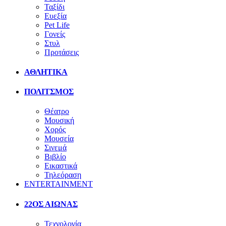
Ταξίδι
Ευεξία
Pet Life
Γονείς
Στυλ
Προτάσεις
ΑΘΛΗΤΙΚΑ
ΠΟΛΙΤΣΜΟΣ
Θέατρο
Μουσική
Χορός
Μουσεία
Σινεμά
Βιβλίο
Εικαστικά
Τηλεόραση
ENTERTAINMENT
22ΟΣ ΑΙΩΝΑΣ
Τεχνολογία