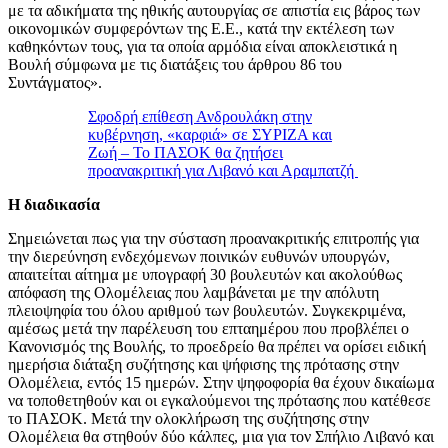
με τα αδικήματα της ηθικής αυτουργίας σε απιστία εις βάρος των
οικονομικών συμφερόντων της Ε.Ε., κατά την εκτέλεση των
καθηκόντων τους, για τα οποία αρμόδια είναι αποκλειστικά η
Βουλή σύμφωνα με τις διατάξεις του άρθρου 86 του
Συντάγματος».
Σφοδρή επίθεση Ανδρουλάκη στην
κυβέρνηση, «καρφιά» σε ΣΥΡΙΖΑ και
Ζωή – Το ΠΑΣΟΚ θα ζητήσει
προανακριτική για Λιβανό και Αραμπατζή
Η διαδικασία
Σημειώνεται πως για την σύσταση προανακριτικής επιτροπής για
την διερεύνηση ενδεχόμενων ποινικών ευθυνών υπουργών,
απαιτείται αίτημα με υπογραφή 30 βουλευτών και ακολούθως
απόφαση της Ολομέλειας που λαμβάνεται με την απόλυτη
πλειοψηφία του όλου αριθμού των βουλευτών. Συγκεκριμένα,
αμέσως μετά την παρέλευση του επταημέρου που προβλέπει ο
Κανονισμός της Βουλής, το προεδρείο θα πρέπει να ορίσει ειδική
ημερήσια διάταξη συζήτησης και ψήφισης της πρότασης στην
Ολομέλεια, εντός 15 ημερών. Στην ψηφοφορία θα έχουν δικαίωμα
να τοποθετηθούν και οι εγκαλούμενοι της πρότασης που κατέθεσε
το ΠΑΣΟΚ. Μετά την ολοκλήρωση της συζήτησης στην
Ολομέλεια θα στηθούν δύο κάλπες, μια για τον Σπήλιο Λιβανό και