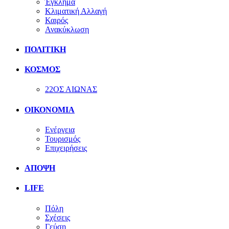
Έγκλημα
Κλιματική Αλλαγή
Καιρός
Ανακύκλωση
ΠΟΛΙΤΙΚΗ
ΚΟΣΜΟΣ
22ΟΣ ΑΙΩΝΑΣ
ΟΙΚΟΝΟΜΙΑ
Ενέργεια
Τουρισμός
Επιχειρήσεις
ΑΠΟΨΗ
LIFE
Πόλη
Σχέσεις
Γεύση