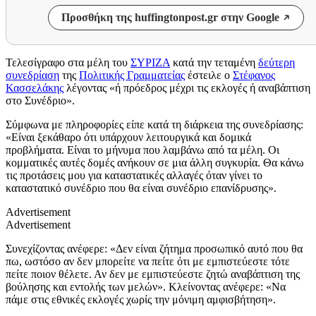
Προσθήκη της huffingtonpost.gr στην Google
Τελεσίγραφο στα μέλη του
ΣΥΡΙΖΑ
κατά την τεταμένη
δεύτερη
συνεδρίαση
της
Πολιτικής Γραμματείας
έστειλε ο
Στέφανος
Κασσελάκης
λέγοντας «ή πρόεδρος μέχρι τις εκλογές ή αναβάπτιση
στο Συνέδριο».
Σύμφωνα με πληροφορίες είπε κατά τη διάρκεια της συνεδρίασης:
«Είναι ξεκάθαρο ότι υπάρχουν λειτουργικά και δομικά
προβλήματα. Είναι το μήνυμα που λαμβάνω από τα μέλη. Οι
κομματικές αυτές δομές ανήκουν σε μια άλλη συγκυρία. Θα κάνω
τις προτάσεις μου για καταστατικές αλλαγές όταν γίνει το
καταστατικό συνέδριο που θα είναι συνέδριο επανίδρυσης».
Advertisement
Advertisement
Συνεχίζοντας ανέφερε: «Δεν είναι ζήτημα προσωπικό αυτό που θα
πω, ωστόσο αν δεν μπορείτε να πείτε ότι με εμπιστεύεστε τότε
πείτε ποιον θέλετε. Αν δεν με εμπιστεύεστε ζητώ αναβάπτιση της
βούλησης και εντολής των μελών». Κλείνοντας ανέφερε: «Να
πάμε στις εθνικές εκλογές χωρίς την μόνιμη αμφισβήτηση».