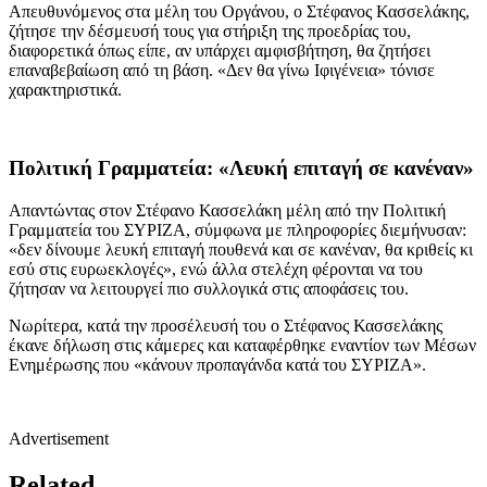
Απευθυνόμενος στα μέλη του Οργάνου, ο Στέφανος Κασσελάκης,
ζήτησε την δέσμευσή τους για στήριξη της προεδρίας του,
διαφορετικά όπως είπε, αν υπάρχει αμφισβήτηση, θα ζητήσει
επαναβεβαίωση από τη βάση. «Δεν θα γίνω Ιφιγένεια» τόνισε
χαρακτηριστικά.
Πολιτική Γραμματεία: «Λευκή επιταγή σε κανέναν»
Απαντώντας στον Στέφανο Κασσελάκη μέλη από την Πολιτική
Γραμματεία του ΣΥΡΙΖΑ, σύμφωνα με πληροφορίες διεμήνυσαν:
«δεν δίνουμε λευκή επιταγή πουθενά και σε κανέναν, θα κριθείς κι
εσύ στις ευρωεκλογές», ενώ άλλα στελέχη φέρονται να του
ζήτησαν να λειτουργεί πιο συλλογικά στις αποφάσεις του.
Νωρίτερα, κατά την προσέλευσή του ο Στέφανος Κασσελάκης
έκανε δήλωση στις κάμερες και καταφέρθηκε εναντίον των Μέσων
Ενημέρωσης που «κάνουν προπαγάνδα κατά του ΣΥΡΙΖΑ».
Advertisement
Related…