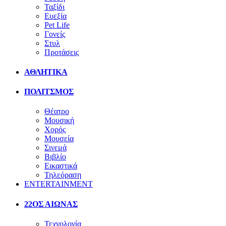
Ταξίδι
Ευεξία
Pet Life
Γονείς
Στυλ
Προτάσεις
ΑΘΛΗΤΙΚΑ
ΠΟΛΙΤΣΜΟΣ
Θέατρο
Μουσική
Χορός
Μουσεία
Σινεμά
Βιβλίο
Εικαστικά
Τηλεόραση
ENTERTAINMENT
22ΟΣ ΑΙΩΝΑΣ
Τεχνολογία