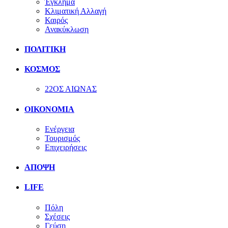
Έγκλημα
Κλιματική Αλλαγή
Καιρός
Ανακύκλωση
ΠΟΛΙΤΙΚΗ
ΚΟΣΜΟΣ
22ΟΣ ΑΙΩΝΑΣ
ΟΙΚΟΝΟΜΙΑ
Ενέργεια
Τουρισμός
Επιχειρήσεις
ΑΠΟΨΗ
LIFE
Πόλη
Σχέσεις
Γεύση