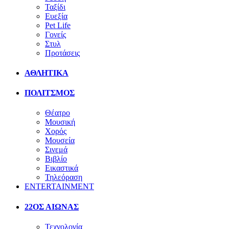
Ταξίδι
Ευεξία
Pet Life
Γονείς
Στυλ
Προτάσεις
ΑΘΛΗΤΙΚΑ
ΠΟΛΙΤΣΜΟΣ
Θέατρο
Μουσική
Χορός
Μουσεία
Σινεμά
Βιβλίο
Εικαστικά
Τηλεόραση
ENTERTAINMENT
22ΟΣ ΑΙΩΝΑΣ
Τεχνολογία