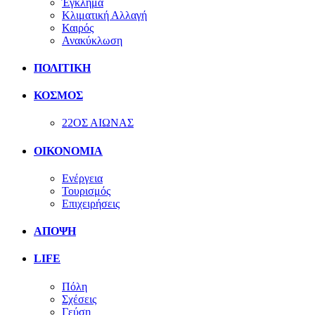
Έγκλημα
Κλιματική Αλλαγή
Καιρός
Ανακύκλωση
ΠΟΛΙΤΙΚΗ
ΚΟΣΜΟΣ
22ΟΣ ΑΙΩΝΑΣ
ΟΙΚΟΝΟΜΙΑ
Ενέργεια
Τουρισμός
Επιχειρήσεις
ΑΠΟΨΗ
LIFE
Πόλη
Σχέσεις
Γεύση