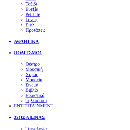
Ταξίδι
Ευεξία
Pet Life
Γονείς
Στυλ
Προτάσεις
ΑΘΛΗΤΙΚΑ
ΠΟΛΙΤΣΜΟΣ
Θέατρο
Μουσική
Χορός
Μουσεία
Σινεμά
Βιβλίο
Εικαστικά
Τηλεόραση
ENTERTAINMENT
22ΟΣ ΑΙΩΝΑΣ
Τεχνολογία