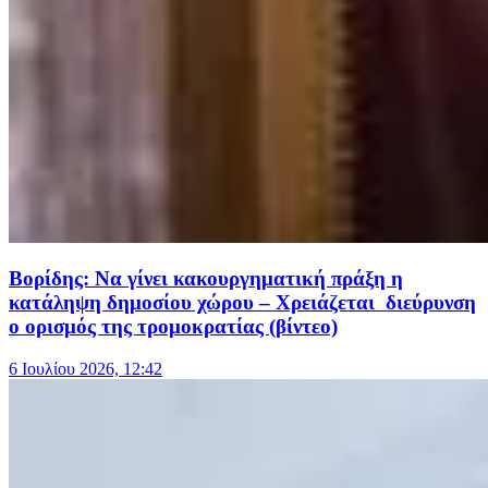
Βορίδης: Να γίνει κακουργηματική πράξη η
κατάληψη δημοσίου χώρου – Χρειάζεται διεύρυνση
ο ορισμός της τρομοκρατίας (βίντεο)
6 Ιουλίου 2026, 12:42