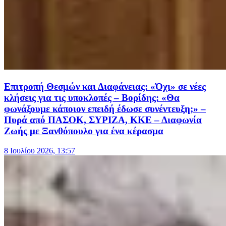
Επιτροπή Θεσμών και Διαφάνειας: «Όχι» σε νέες
κλήσεις για τις υποκλοπές – Βορίδης: «Θα
φωνάξουμε κάποιον επειδή έδωσε συνέντευξη;» –
Πυρά από ΠΑΣΟΚ, ΣΥΡΙΖΑ, ΚΚΕ – Διαφωνία
Ζωής με Ξανθόπουλο για ένα κέρασμα
8 Ιουλίου 2026, 13:57