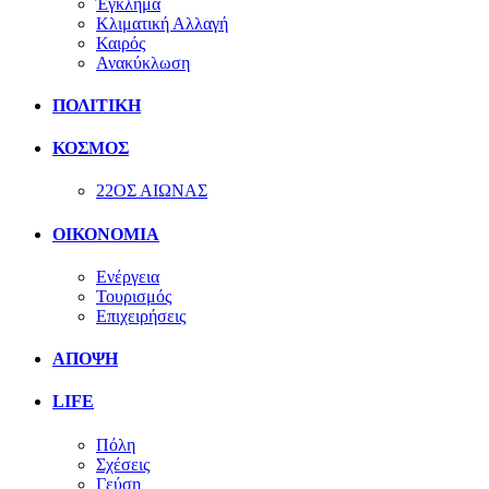
Έγκλημα
Κλιματική Αλλαγή
Καιρός
Ανακύκλωση
ΠΟΛΙΤΙΚΗ
ΚΟΣΜΟΣ
22ΟΣ ΑΙΩΝΑΣ
ΟΙΚΟΝΟΜΙΑ
Ενέργεια
Τουρισμός
Επιχειρήσεις
ΑΠΟΨΗ
LIFE
Πόλη
Σχέσεις
Γεύση