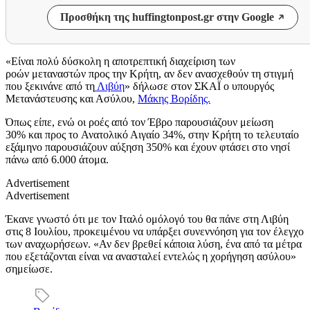
Προσθήκη της huffingtonpost.gr στην Google
«Είναι πολύ δύσκολη η αποτρεπτική διαχείριση των
ροών μεταναστών προς την Κρήτη, αν δεν ανασχεθούν τη στιγμή
που ξεκινάνε από τη
Λιβύη
» δήλωσε στον ΣΚΑΪ ο υπουργός
Μετανάστευσης και Ασύλου,
Μάκης Βορίδης.
Όπως είπε, ενώ οι ροές από τον Έβρο παρουσιάζουν μείωση
30% και προς το Ανατολικό Αιγαίο 34%, στην Κρήτη το τελευταίο
εξάμηνο παρουσιάζουν αύξηση 350% και έχουν φτάσει στο νησί
πάνω από 6.000 άτομα.
Advertisement
Advertisement
Έκανε γνωστό ότι με τον Ιταλό ομόλογό του θα πάνε στη Λιβύη
στις 8 Ιουλίου, προκειμένου να υπάρξει συνεννόηση για τον έλεγχο
των αναχωρήσεων. «Αν δεν βρεθεί κάποια λύση, ένα από τα μέτρα
που εξετάζονται είναι να ανασταλεί εντελώς η χορήγηση ασύλου»
σημείωσε.