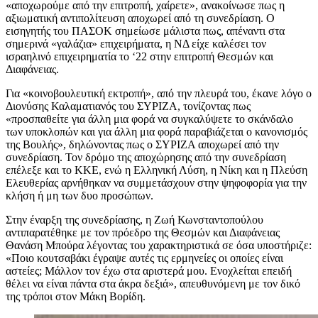
«αποχωρούμε από την επιτροπή, χαίρετε», ανακοίνωσε πως η
αξιωματική αντιπολίτευση αποχωρεί από τη συνεδρίαση. Ο
εισηγητής του ΠΑΣΟΚ σημείωσε μάλιστα πως, απέναντι στα
σημερινά «γαλάζια» επιχειρήματα, η ΝΔ είχε καλέσει τον
ισραηλινό επιχειρηματία το ‘22 στην επιτροπή Θεσμών και
Διαφάνειας.
Για «κοινοβουλευτική εκτροπή», από την πλευρά του, έκανε λόγο ο
Διονύσης Καλαματιανός του ΣΥΡΙΖΑ, τονίζοντας πως
«προσπαθείτε για άλλη μια φορά να συγκαλύψετε το σκάνδαλο
των υποκλοπών και για άλλη μια φορά παραβιάζεται ο κανονισμός
της Βουλής», δηλώνοντας πως ο ΣΥΡΙΖΑ αποχωρεί από την
συνεδρίαση. Τον δρόμο της αποχώρησης από την συνεδρίαση
επέλεξε και το ΚΚΕ, ενώ η Ελληνική Λύση, η Νίκη και η Πλεύση
Ελευθερίας αρνήθηκαν να συμμετάσχουν στην ψηφοφορία για την
κλήση ή μη των δυο προσώπων.
Στην έναρξη της συνεδρίασης, η Ζωή Κωνσταντοπούλου
αντιπαρατέθηκε με τον πρόεδρο της Θεσμών και Διαφάνειας
Θανάση Μπούρα λέγοντας του χαρακτηριστικά σε όσα υποστήριζε:
«Ποιο κουτσαβάκι έγραψε αυτές τις ερμηνείες οι οποίες είναι
αστείες; Μάλλον τον έχω στα αριστερά μου. Ενοχλείται επειδή
θέλει να είναι πάντα στα άκρα δεξιά», απευθυνόμενη με τον δικό
της τρόποι στον Μάκη Βορίδη.