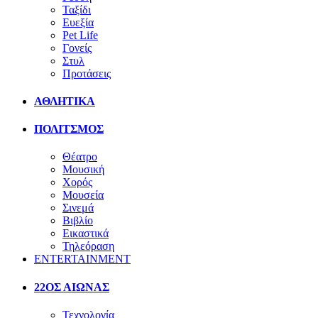
Ταξίδι
Ευεξία
Pet Life
Γονείς
Στυλ
Προτάσεις
ΑΘΛΗΤΙΚΑ
ΠΟΛΙΤΣΜΟΣ
Θέατρο
Μουσική
Χορός
Μουσεία
Σινεμά
Βιβλίο
Εικαστικά
Τηλεόραση
ENTERTAINMENT
22ΟΣ ΑΙΩΝΑΣ
Τεχνολογία