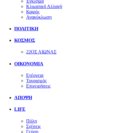
Έγκλημα
Κλιματική Αλλαγή
Καιρός
Ανακύκλωση
ΠΟΛΙΤΙΚΗ
ΚΟΣΜΟΣ
22ΟΣ ΑΙΩΝΑΣ
ΟΙΚΟΝΟΜΙΑ
Ενέργεια
Τουρισμός
Επιχειρήσεις
ΑΠΟΨΗ
LIFE
Πόλη
Σχέσεις
Γεύση