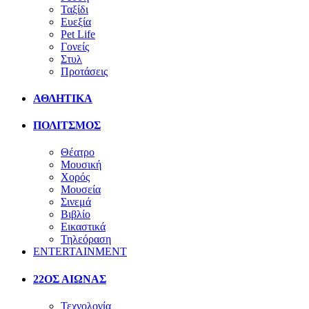
Ταξίδι
Ευεξία
Pet Life
Γονείς
Στυλ
Προτάσεις
ΑΘΛΗΤΙΚΑ
ΠΟΛΙΤΣΜΟΣ
Θέατρο
Μουσική
Χορός
Μουσεία
Σινεμά
Βιβλίο
Εικαστικά
Τηλεόραση
ENTERTAINMENT
22ΟΣ ΑΙΩΝΑΣ
Τεχνολογία