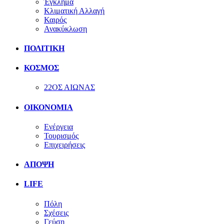
Έγκλημα
Κλιματική Αλλαγή
Καιρός
Ανακύκλωση
ΠΟΛΙΤΙΚΗ
ΚΟΣΜΟΣ
22ΟΣ ΑΙΩΝΑΣ
ΟΙΚΟΝΟΜΙΑ
Ενέργεια
Τουρισμός
Επιχειρήσεις
ΑΠΟΨΗ
LIFE
Πόλη
Σχέσεις
Γεύση