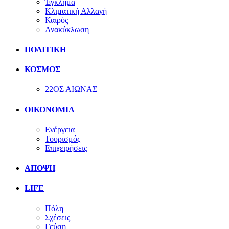
Έγκλημα
Κλιματική Αλλαγή
Καιρός
Ανακύκλωση
ΠΟΛΙΤΙΚΗ
ΚΟΣΜΟΣ
22ΟΣ ΑΙΩΝΑΣ
ΟΙΚΟΝΟΜΙΑ
Ενέργεια
Τουρισμός
Επιχειρήσεις
ΑΠΟΨΗ
LIFE
Πόλη
Σχέσεις
Γεύση