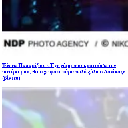
Έλενα Παπαρίζου: «Έχε χάρη που κρατούσα τον
πατέρα μου, θα είχε φάει πάρα πολύ ξύλο ο Δανίκας»
(βίντεο)