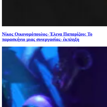
Νίκος Οικονομόπουλος- Έλενα Παπαρίζου: Το
παρασκήνιο μιας συνεργασίας- έκπληξη