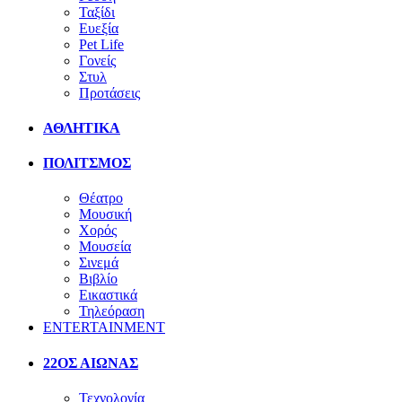
Ταξίδι
Ευεξία
Pet Life
Γονείς
Στυλ
Προτάσεις
ΑΘΛΗΤΙΚΑ
ΠΟΛΙΤΣΜΟΣ
Θέατρο
Μουσική
Χορός
Μουσεία
Σινεμά
Βιβλίο
Εικαστικά
Τηλεόραση
ENTERTAINMENT
22ΟΣ ΑΙΩΝΑΣ
Τεχνολογία