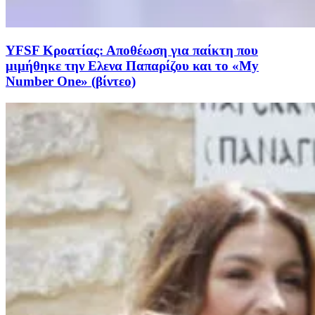
YFSF Κροατίας: Αποθέωση για παίκτη που
μιμήθηκε την Ελενα Παπαρίζου και το «My
Number One» (βίντεο)