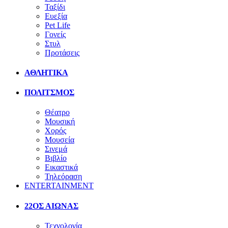
Ταξίδι
Ευεξία
Pet Life
Γονείς
Στυλ
Προτάσεις
ΑΘΛΗΤΙΚΑ
ΠΟΛΙΤΣΜΟΣ
Θέατρο
Μουσική
Χορός
Μουσεία
Σινεμά
Βιβλίο
Εικαστικά
Τηλεόραση
ENTERTAINMENT
22ΟΣ ΑΙΩΝΑΣ
Τεχνολογία