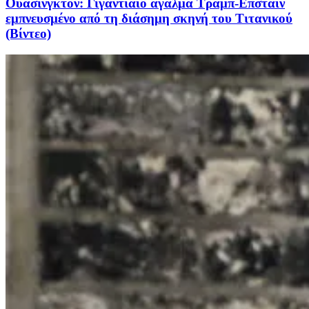
Ουάσινγκτον: Γιγαντιαίο άγαλμα Τραμπ-Επσταϊν
εμπνευσμένο από τη διάσημη σκηνή του Τιτανικού
(Βίντεο)