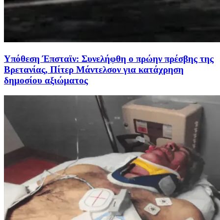
Υπόθεση Έπσταϊν: Συνελήφθη ο πρώην πρέσβης της
Βρετανίας, Πίτερ Μάντελσον για κατάχρηση
δημοσίου αξιώματος