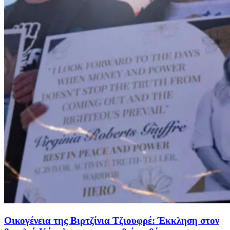
Οικογένεια της Βιρτζίνια Τζιουφρέ: Έκκληση στον