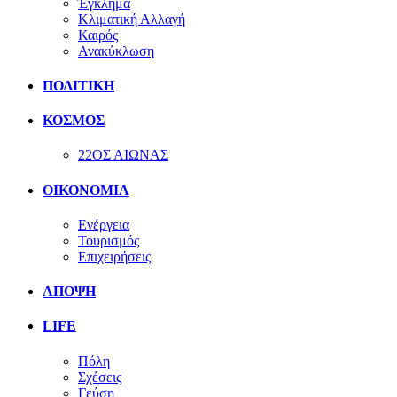
Έγκλημα
Κλιματική Αλλαγή
Καιρός
Ανακύκλωση
ΠΟΛΙΤΙΚΗ
ΚΟΣΜΟΣ
22ΟΣ ΑΙΩΝΑΣ
ΟΙΚΟΝΟΜΙΑ
Ενέργεια
Τουρισμός
Επιχειρήσεις
ΑΠΟΨΗ
LIFE
Πόλη
Σχέσεις
Γεύση