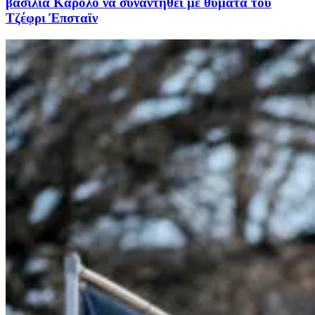
βασιλιά Κάρολο να συναντηθεί με θύματα του
Τζέφρι Έπσταϊν