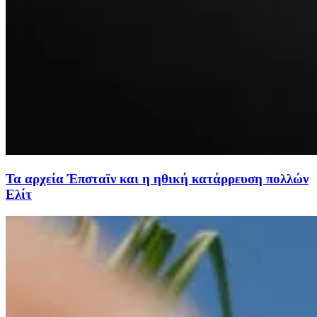
Τα αρχεία Έπσταϊν και η ηθική κατάρρευση πολλών
Ελίτ