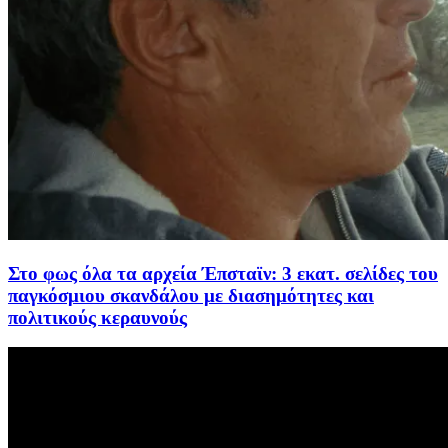
Στο φως όλα τα αρχεία Έπσταϊν: 3 εκατ. σελίδες του
παγκόσμιου σκανδάλου με διασημότητες και
πολιτικούς κεραυνούς