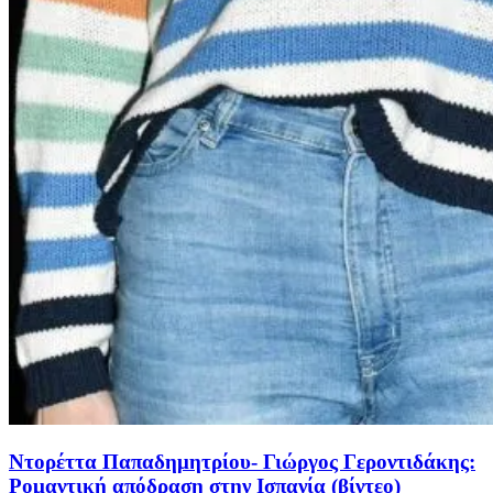
Ντορέττα Παπαδημητρίου- Γιώργος Γεροντιδάκης:
Ρομαντική απόδραση στην Ισπανία (βίντεο)