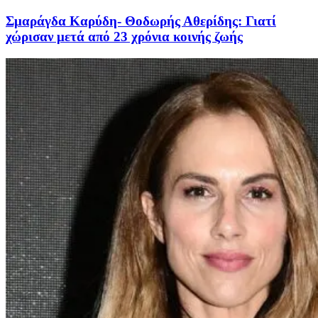
Σμαράγδα Καρύδη- Θοδωρής Αθερίδης: Γιατί
χώρισαν μετά από 23 χρόνια κοινής ζωής