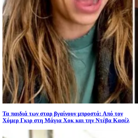
Τα παιδιά των σταρ βγαίνουν μπροστά: Από τον
Χόμερ Γκιρ στη Μάγια Χοκ και την Ντέβα Κασέλ