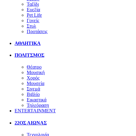
Ταξίδι
Ευεξία
Pet Life
Γονείς
Στυλ
Προτάσεις
ΑΘΛΗΤΙΚΑ
ΠΟΛΙΤΣΜΟΣ
Θέατρο
Μουσική
Χορός
Μουσεία
Σινεμά
Βιβλίο
Εικαστικά
Τηλεόραση
ENTERTAINMENT
22ΟΣ ΑΙΩΝΑΣ
Τεχνολογία