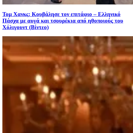
Τομ Χανκς: Κουβάλησε τον επιτάφιο – Ελληνικό
Πάσχα με αυγά και τσουρέκια από ηθοποιούς του
Χόλιγουντ (Βίντεο)