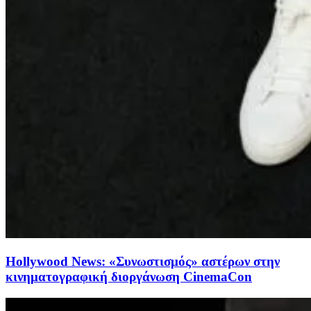
Hollywood News: «Συνωστισμός» αστέρων στην
κινηματογραφική διοργάνωση CinemaCon