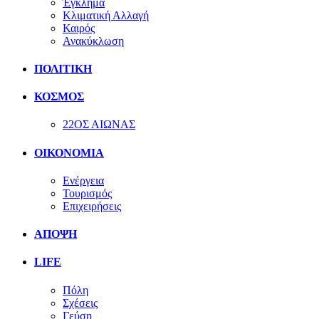
Έγκλημα
Κλιματική Αλλαγή
Καιρός
Ανακύκλωση
ΠΟΛΙΤΙΚΗ
ΚΟΣΜΟΣ
22ΟΣ ΑΙΩΝΑΣ
ΟΙΚΟΝΟΜΙΑ
Ενέργεια
Τουρισμός
Επιχειρήσεις
ΑΠΟΨΗ
LIFE
Πόλη
Σχέσεις
Γεύση