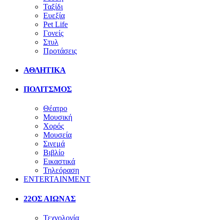
Ταξίδι
Ευεξία
Pet Life
Γονείς
Στυλ
Προτάσεις
ΑΘΛΗΤΙΚΑ
ΠΟΛΙΤΣΜΟΣ
Θέατρο
Μουσική
Χορός
Μουσεία
Σινεμά
Βιβλίο
Εικαστικά
Τηλεόραση
ENTERTAINMENT
22ΟΣ ΑΙΩΝΑΣ
Τεχνολογία