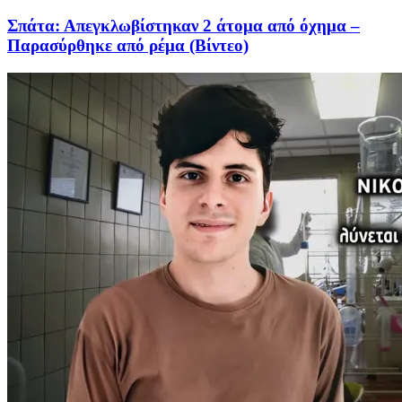
Σπάτα: Απεγκλωβίστηκαν 2 άτομα από όχημα –
Παρασύρθηκε από ρέμα (Βίντεο)