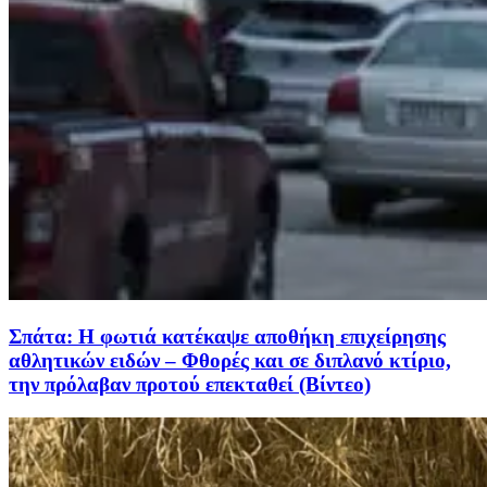
Σπάτα: Η φωτιά κατέκαψε αποθήκη επιχείρησης
αθλητικών ειδών – Φθορές και σε διπλανό κτίριο,
την πρόλαβαν προτού επεκταθεί (Βίντεο)