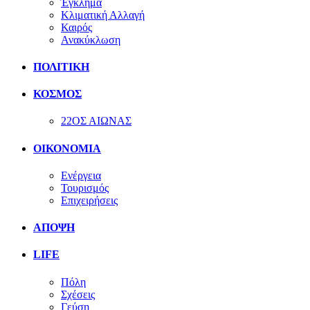
Έγκλημα
Κλιματική Αλλαγή
Καιρός
Ανακύκλωση
ΠΟΛΙΤΙΚΗ
ΚΟΣΜΟΣ
22ΟΣ ΑΙΩΝΑΣ
ΟΙΚΟΝΟΜΙΑ
Ενέργεια
Τουρισμός
Επιχειρήσεις
ΑΠΟΨΗ
LIFE
Πόλη
Σχέσεις
Γεύση