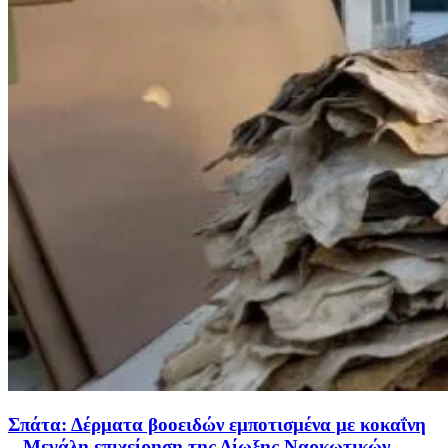
Σπάτα: Δέρματα βοοειδών εμποτισμένα με κοκαΐνη
– Μεγάλη επιχείρηση της Δίωξης Ναρκωτικών