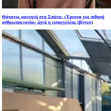
Θάνατος φοιτητή στα Σπάτα: «Έρευνα για πιθανή
ανθρωποκτονία» ζητά η εισαγγελέας (βίντεο)