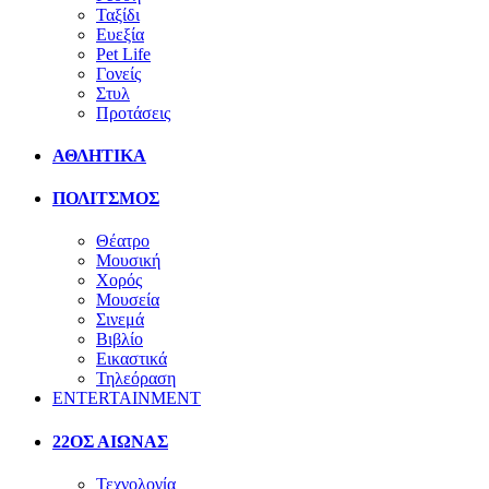
Ταξίδι
Ευεξία
Pet Life
Γονείς
Στυλ
Προτάσεις
ΑΘΛΗΤΙΚΑ
ΠΟΛΙΤΣΜΟΣ
Θέατρο
Μουσική
Χορός
Μουσεία
Σινεμά
Βιβλίο
Εικαστικά
Τηλεόραση
ENTERTAINMENT
22ΟΣ ΑΙΩΝΑΣ
Τεχνολογία