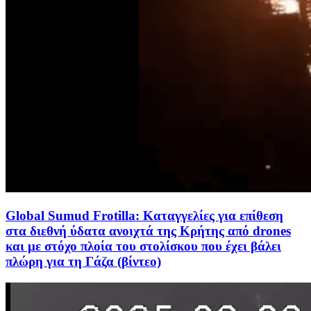
Global Sumud Frotilla: Καταγγελίες για επίθεση
στα διεθνή ύδατα ανοιχτά της Κρήτης από drones
και με στόχο πλοία του στολίσκου που έχει βάλει
πλώρη για τη Γάζα (βίντεο)