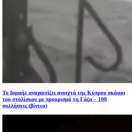
Το Ισραήλ αναχαιτίζει ανοιχτά της Κύπρου σκάφοι
του στολίσκου με προορισμό τη Γάζα – 100
συλλήψεις (βίντεο)