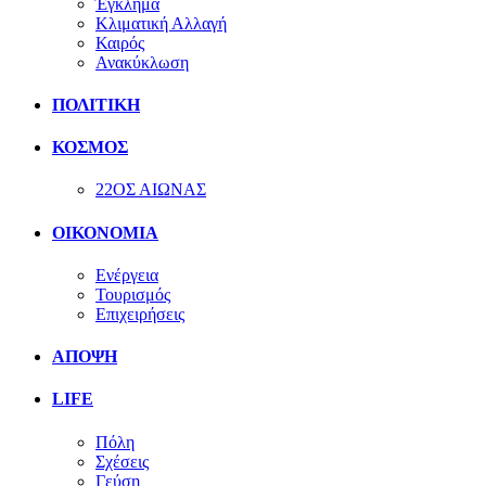
Έγκλημα
Κλιματική Αλλαγή
Καιρός
Ανακύκλωση
ΠΟΛΙΤΙΚΗ
ΚΟΣΜΟΣ
22ΟΣ ΑΙΩΝΑΣ
ΟΙΚΟΝΟΜΙΑ
Ενέργεια
Τουρισμός
Επιχειρήσεις
ΑΠΟΨΗ
LIFE
Πόλη
Σχέσεις
Γεύση