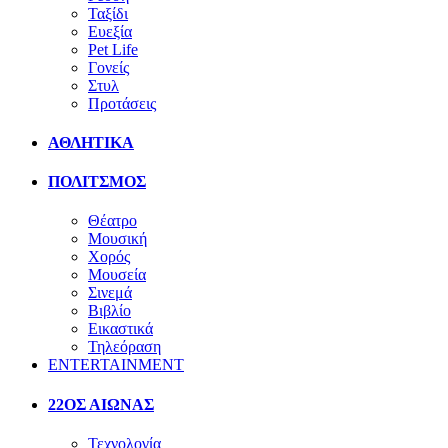
Ταξίδι
Ευεξία
Pet Life
Γονείς
Στυλ
Προτάσεις
ΑΘΛΗΤΙΚΑ
ΠΟΛΙΤΣΜΟΣ
Θέατρο
Μουσική
Χορός
Μουσεία
Σινεμά
Βιβλίο
Εικαστικά
Τηλεόραση
ENTERTAINMENT
22ΟΣ ΑΙΩΝΑΣ
Τεχνολογία