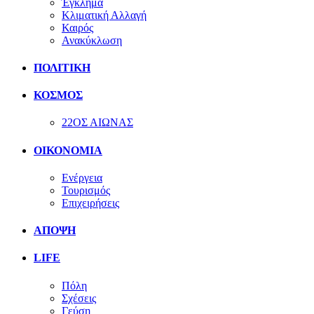
Έγκλημα
Κλιματική Αλλαγή
Καιρός
Ανακύκλωση
ΠΟΛΙΤΙΚΗ
ΚΟΣΜΟΣ
22ΟΣ ΑΙΩΝΑΣ
ΟΙΚΟΝΟΜΙΑ
Ενέργεια
Τουρισμός
Επιχειρήσεις
ΑΠΟΨΗ
LIFE
Πόλη
Σχέσεις
Γεύση