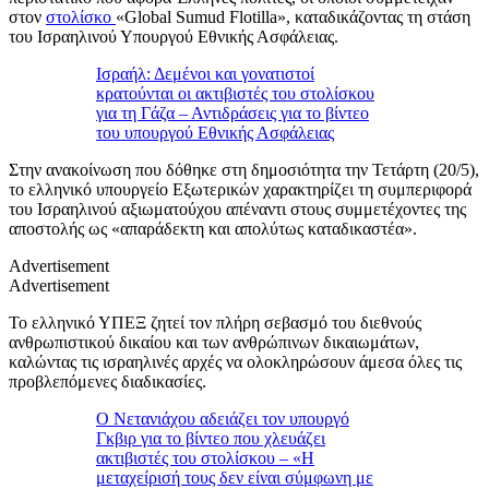
στον
στολίσκο
«Global Sumud Flotilla», καταδικάζοντας τη στάση
του Ισραηλινού Υπουργού Εθνικής Ασφάλειας.
Ισραήλ: Δεμένοι και γονατιστοί
κρατούνται οι ακτιβιστές του στολίσκου
για τη Γάζα – Αντιδράσεις για το βίντεο
του υπουργού Εθνικής Ασφάλειας
Στην ανακοίνωση που δόθηκε στη δημοσιότητα την Τετάρτη (20/5),
το ελληνικό υπουργείο Εξωτερικών χαρακτηρίζει τη συμπεριφορά
του Ισραηλινού αξιωματούχου απέναντι στους συμμετέχοντες της
αποστολής ως «απαράδεκτη και απολύτως καταδικαστέα».
Advertisement
Advertisement
Το ελληνικό ΥΠΕΞ ζητεί τον πλήρη σεβασμό του διεθνούς
ανθρωπιστικού δικαίου και των ανθρώπινων δικαιωμάτων,
καλώντας τις ισραηλινές αρχές να ολοκληρώσουν άμεσα όλες τις
προβλεπόμενες διαδικασίες.
Ο Νετανιάχου αδειάζει τον υπουργό
Γκβιρ για το βίντεο που χλευάζει
ακτιβιστές του στολίσκου – «Η
μεταχείρισή τους δεν είναι σύμφωνη με