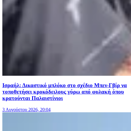
Ισραήλ: Δικαστικό μπλόκο στο σχέδιο Μπεν-Γβίρ να
τοποθετήσει κροκόδειλους γύρω από φυλακή όπου
κρατούνται Παλαιστίνιοι
3 Αυγούστου 2026, 20:04