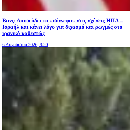
Βανς: Διαψεύδει τα «σύννεφα» στις σχέσεις ΗΠΑ –
Ισραήλ και κάνει λόγο για διχασμό και ρωγμές στο
ιρανικό καθεστώς
6 Αυγούστου 2026, 9:20