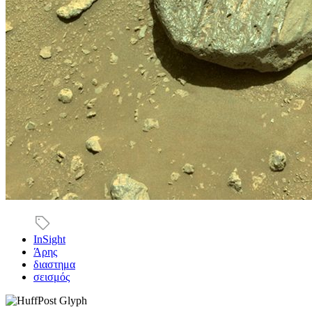
InSight
Άρης
διαστημα
σεισμός