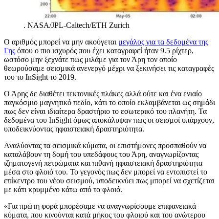
.
NASA/JPL-Caltech/ETH Zurich
Ο αριθμός μπορεί να μην ακούγεται
μεγάλος για τα δεδομένα της
Γης
όπου ο πιο ισχυρός που έχει καταγραφεί ήταν 9.5 ρίχτερ,
ωστόσο μην ξεχνάτε πως μιλάμε για τον Άρη τον οποίο
θεωρούσαμε σεισμικά ανενεργό μέχρι να ξεκινήσει τις καταγραφές
του το InSight το 2019.
Ο Άρης δε διαθέτει τεκτονικές πλάκες αλλά ούτε και ένα ενιαίο
παγκόσμιο μαγνητικό πεδίο, κάτι το οποίο εκλαμβάνεται ως σημάδι
πως δεν είναι ιδιαίτερα δραστήριο το εσωτερικό του πλανήτη. Τα
δεδομένα του InSight όμως αποκάλυψαν πως οι σεισμοί υπάρχουν,
υποδεικνύοντας ηφαιστειακή δραστηριότητα.
Αναλύοντας τα σεισμικά κύματα, οι επιστήμονες προσπαθούν να
καταλάβουν τη δομή του υπεδάφους του Άρη, αναγνωρίζοντας
ιζηματογενή πετρώματα και πιθανή ηφαιστειακή δραστηριότητα
μέσα στο φλοιό του. Το γεγονός πως δεν μπορεί να εντοπιστεί το
επίκεντρο του νέου σεισμού, υποδεικνύει πως μπορεί να σχετίζεται
με κάτι κρυμμένο κάτω από το φλοιό.
«Για πρώτη φορά μπορέσαμε να αναγνωρίσουμε επιφανειακά
κύματα, που κινούνται κατά μήκος του φλοιού και του ανώτερου