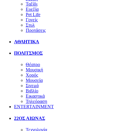
Ταξίδι
Ευεξία
Pet Life
Γονείς
Στυλ
Προτάσεις
ΑΘΛΗΤΙΚΑ
ΠΟΛΙΤΣΜΟΣ
Θέατρο
Μουσική
Χορός
Μουσεία
Σινεμά
Βιβλίο
Εικαστικά
Τηλεόραση
ENTERTAINMENT
22ΟΣ ΑΙΩΝΑΣ
Τεχνολογία