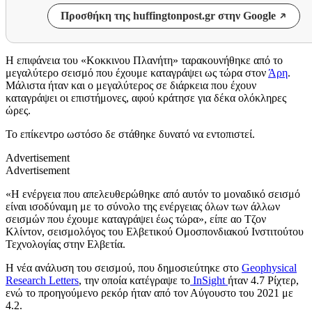
Προσθήκη της huffingtonpost.gr στην Google
Η επιφάνεια του «Κοκκινου Πλανήτη» ταρακουνήθηκε από το
μεγαλύτερο σεισμό που έχουμε καταγράψει ως τώρα στον
Άρη
.
Μάλιστα ήταν και ο μεγαλύτερος σε διάρκεια που έχουν
καταγράψει οι επιστήμονες, αφού κράτησε για δέκα ολόκληρες
ώρες.
Το επίκεντρο ωστόσο δε στάθηκε δυνατό να εντοπιστεί.
Advertisement
Advertisement
«Η ενέργεια που απελευθερώθηκε από αυτόν το μοναδικό σεισμό
είναι ισοδύναμη με το σύνολο της ενέργειας όλων των άλλων
σεισμών που έχουμε καταγράψει έως τώρα», είπε αο Τζον
Κλίντον, σεισμολόγος του Ελβετικού Ομοσπονδιακού Ινστιτούτου
Τεχνολογίας στην Ελβετία.
Η νέα ανάλυση του σεισμού, που δημοσιεύτηκε στο
Geophysical
Research Letters
, την οποία κατέγραψε το
InSight
ήταν 4.7 Ρίχτερ,
ενώ το προηγούμενο ρεκόρ ήταν από τον Αύγουστο του 2021 με
4.2.