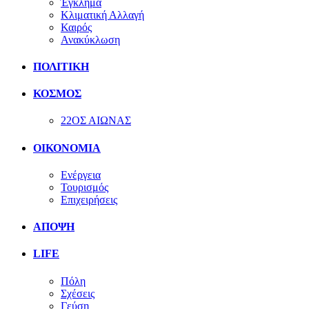
Έγκλημα
Κλιματική Αλλαγή
Καιρός
Ανακύκλωση
ΠΟΛΙΤΙΚΗ
ΚΟΣΜΟΣ
22ΟΣ ΑΙΩΝΑΣ
ΟΙΚΟΝΟΜΙΑ
Ενέργεια
Τουρισμός
Επιχειρήσεις
ΑΠΟΨΗ
LIFE
Πόλη
Σχέσεις
Γεύση