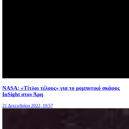
NASA: «Τίτλοι τέλους» για το ρομποτικό σκάφος
InSight στον Άρη
21 Δεκεμβρίου 2022, 19:57