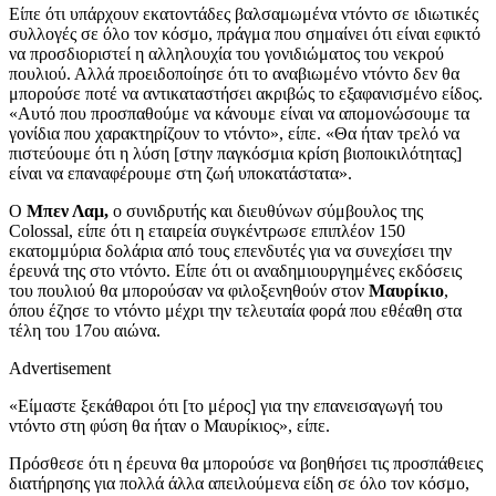
Είπε ότι υπάρχουν εκατοντάδες βαλσαμωμένα ντόντο σε ιδιωτικές
συλλογές σε όλο τον κόσμο, πράγμα που σημαίνει ότι είναι εφικτό
να προσδιοριστεί η αλληλουχία του γονιδιώματος του νεκρού
πουλιού. Αλλά προειδοποίησε ότι το αναβιωμένο ντόντο δεν θα
μπορούσε ποτέ να αντικαταστήσει ακριβώς το εξαφανισμένο είδος.
«Αυτό που προσπαθούμε να κάνουμε είναι να απομονώσουμε τα
γονίδια που χαρακτηρίζουν το ντόντο», είπε. «Θα ήταν τρελό να
πιστεύουμε ότι η λύση [στην παγκόσμια κρίση βιοποικιλότητας]
είναι να επαναφέρουμε στη ζωή υποκατάστατα».
Ο
Μπεν Λαμ,
ο συνιδρυτής και διευθύνων σύμβουλος της
Colossal, είπε ότι η εταιρεία συγκέντρωσε επιπλέον 150
εκατομμύρια δολάρια από τους επενδυτές για να συνεχίσει την
έρευνά της στο ντόντο. Είπε ότι οι αναδημιουργημένες εκδόσεις
του πουλιού θα μπορούσαν να φιλοξενηθούν στον
Μαυρίκιο
,
όπου έζησε το ντόντο μέχρι την τελευταία φορά που εθέαθη στα
τέλη του 17ου αιώνα.
Advertisement
«Είμαστε ξεκάθαροι ότι [το μέρος] για την επανεισαγωγή του
ντόντο στη φύση θα ήταν ο Μαυρίκιος», είπε.
Πρόσθεσε ότι η έρευνα θα μπορούσε να βοηθήσει τις προσπάθειες
διατήρησης για πολλά άλλα απειλούμενα είδη σε όλο τον κόσμο,