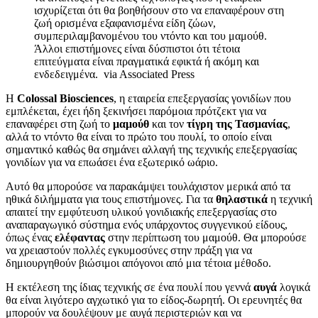
ισχυρίζεται ότι θα βοηθήσουν στο να επαναφέρουν στη
ζωή ορισμένα εξαφανισμένα είδη ζώων,
συμπεριλαμβανομένου του ντόντο και του μαμούθ.
Άλλοι επιστήμονες είναι δύσπιστοι ότι τέτοια
επιτεύγματα είναι πραγματικά εφικτά ή ακόμη και
ενδεδειγμένα.
via Associated Press
Η
Colossal Biosciences
, η εταιρεία επεξεργασίας γονιδίων που
εμπλέκεται, έχει ήδη ξεκινήσει παρόμοια πρότζεκτ για να
επαναφέρει στη ζωή το
μαμούθ
και τον
τίγρη της Τασμανίας
,
αλλά το ντόντο θα είναι το πρώτο του πουλί, το οποίο είναι
σημαντικό καθώς θα σημάνει αλλαγή της τεχνικής επεξεργασίας
γονιδίων για να επωάσει ένα εξωτερικό ωάριο.
Αυτό θα μπορούσε να παρακάμψει τουλάχιστον μερικά από τα
ηθικά διλήμματα για τους επιστήμονες. Για τα
θηλαστικά
η τεχνική
απαιτεί την εμφύτευση υλικού γονιδιακής επεξεργασίας στο
αναπαραγωγικό σύστημα ενός υπάρχοντος συγγενικού είδους,
όπως ένας
ελέφαντας
στην περίπτωση του μαμούθ. Θα μπορούσε
να χρειαστούν πολλές εγκυμοσύνες στην πράξη για να
δημιουργηθούν βιώσιμοι απόγονοι από μια τέτοια μέθοδο.
Η εκτέλεση της ίδιας τεχνικής σε ένα πουλί που γεννά
αυγά
λογικά
θα είναι λιγότερο αγχωτικό για το είδος-δωρητή. Οι ερευνητές θα
μπορούν να δουλέψουν με αυγά περιστεριών και να