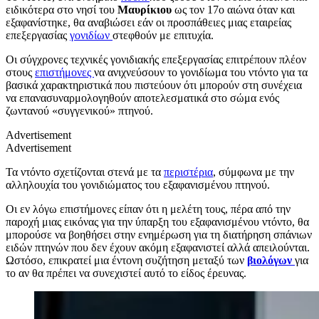
ειδικότερα στο νησί του
Μαυρίκιου
ως τον 17ο αιώνα όταν και
εξαφανίστηκε, θα αναβιώσει εάν οι προσπάθειες μιας εταιρείας
επεξεργασίας
γονιδίων
στεφθούν με επιτυχία.
Οι σύγχρονες τεχνικές γονιδιακής επεξεργασίας επιτρέπουν πλέον
στους
επιστήμονες
να ανιχνεύσουν το γονιδίωμα του ντόντο για τα
βασικά χαρακτηριστικά που πιστεύουν ότι μπορούν στη συνέχεια
να επανασυναρμολογηθούν αποτελεσματικά στο σώμα ενός
ζωντανού «συγγενικού» πτηνού.
Advertisement
Advertisement
Τα ντόντο σχετίζονται στενά με τα
περιστέρια
, σύμφωνα με την
αλληλουχία του γονιδιώματος του εξαφανισμένου πτηνού.
Οι εν λόγω επιστήμονες είπαν ότι η μελέτη τους, πέρα από την
παροχή μιας εικόνας για την ύπαρξη του εξαφανισμένου ντόντο, θα
μπορούσε να βοηθήσει στην ενημέρωση για τη διατήρηση σπάνιων
ειδών πτηνών που δεν έχουν ακόμη εξαφανιστεί αλλά απειλούνται.
Ωστόσο, επικρατεί μια έντονη συζήτηση μεταξύ των
βιολόγων
για
το αν θα πρέπει να συνεχιστεί αυτό το είδος έρευνας.