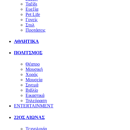
Ταξίδι
Ευεξία
Pet Life
Γονείς
Στυλ
Προτάσεις
ΑΘΛΗΤΙΚΑ
ΠΟΛΙΤΣΜΟΣ
Θέατρο
Μουσική
Χορός
Μουσεία
Σινεμά
Βιβλίο
Εικαστικά
Τηλεόραση
ENTERTAINMENT
22ΟΣ ΑΙΩΝΑΣ
Τεχνολογία