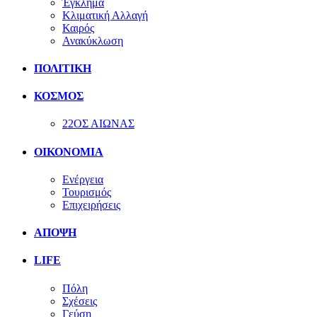
Έγκλημα
Κλιματική Αλλαγή
Καιρός
Ανακύκλωση
ΠΟΛΙΤΙΚΗ
ΚΟΣΜΟΣ
22ΟΣ ΑΙΩΝΑΣ
ΟΙΚΟΝΟΜΙΑ
Ενέργεια
Τουρισμός
Επιχειρήσεις
ΑΠΟΨΗ
LIFE
Πόλη
Σχέσεις
Γεύση