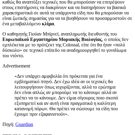
καθώς θα αναπτύξει τεχνικές που θα μπορούσαν να επιτρέψουν
στους επιστήμονες να διακρίνουν και να διατηρήσουν τα βασικά
χαρακτηριστικά σε αυτά τα υπάρχοντα είδη που θα μπορούσαν να
είναι ζωτικής σημασίας για να τα βοηθήσουν να προσαρμοστούν σε
ένα μεταβαλλόμενο
κλίμα
.
Ο καθηγητής Γιούαν Μπίρνεϊ, αναπληρωτής διευθυντής του
Ευρωπαϊκού Εργαστηρίου Μοριακής Βιολογίας
, ο οποίος δεν
εμπλέκεται με το πρότζεκτ της Colossal, είπε ότι θα ήταν «πολύ
δύσκολο» σε τεχνικό επίπεδο να αναδημιουργηθεί το γονιδίωμα
του ντόντο.
Advertisement
«Δεν υπάρχει αμφιβολία ότι πρόκειται για ένα
εμβληματικό πτηνό. Δεν έχω ιδέα αν οι τεχνικές θα
λειτουργήσουν όπως ισχυρίζονται, αλλά το ερώτημα
δεν είναι απλώς αν μπορούμε να το κάνουμε αλλά αν
πρέπει να το κάνουμε. Δεν είμαι σίγουρος ποιο σκοπό
εξυπηρετεί και αν αυτή είναι πραγματικά η καλύτερη
κατανομή πόρων. Θα πρέπει να σώσουμε τα είδη που
έχουμε πριν εξαφανιστούν».
Πηγή:
Guardian