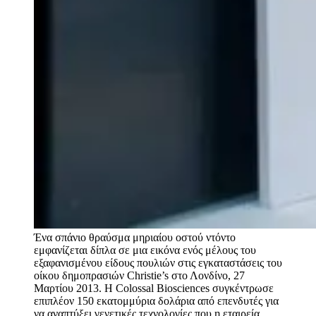
Ένα σπάνιο θραύσμα μηριαίου οστού ντόντο
εμφανίζεται δίπλα σε μια εικόνα ενός μέλους του
εξαφανισμένου είδους πουλιών στις εγκαταστάσεις του
οίκου δημοπρασιών Christie’s στο Λονδίνο, 27
Μαρτίου 2013. Η Colossal Biosciences συγκέντρωσε
επιπλέον 150 εκατομμύρια δολάρια από επενδυτές για
να αναπτύξει γενετικές τεχνολογίες που η εταιρεία