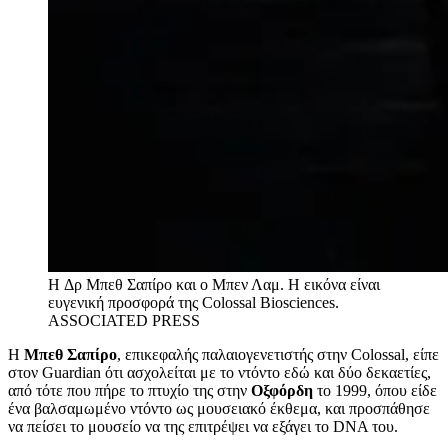
H Δρ Μπεθ Σαπίρο και ο Μπεν Λαμ. Η εικόνα είναι
ευγενική προσφορά της Colossal Biosciences.
ASSOCIATED PRESS
Η
Μπεθ Σαπίρο
, επικεφαλής παλαιογενετιστής στην Colossal, είπε
στον Guardian ότι ασχολείται με το ντόντο εδώ και δύο δεκαετίες,
από τότε που πήρε το πτυχίο της στην
Οξφόρδη
το 1999, όπου είδε
ένα βαλσαμωμένο ντόντο ως μουσειακό έκθεμα, και προσπάθησε
να πείσει το μουσείο να της επιτρέψει να εξάγει το DNA του.