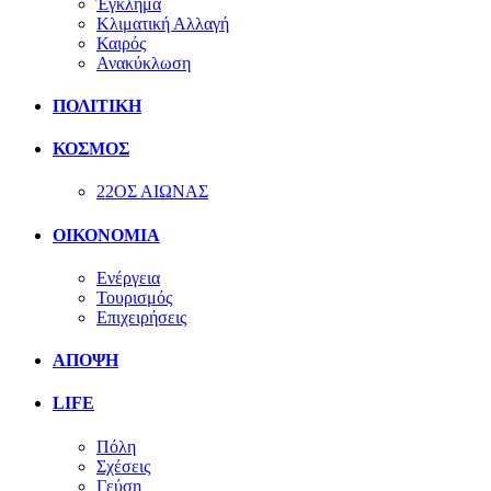
Έγκλημα
Κλιματική Αλλαγή
Καιρός
Ανακύκλωση
ΠΟΛΙΤΙΚΗ
ΚΟΣΜΟΣ
22ΟΣ ΑΙΩΝΑΣ
ΟΙΚΟΝΟΜΙΑ
Ενέργεια
Τουρισμός
Επιχειρήσεις
ΑΠΟΨΗ
LIFE
Πόλη
Σχέσεις
Γεύση