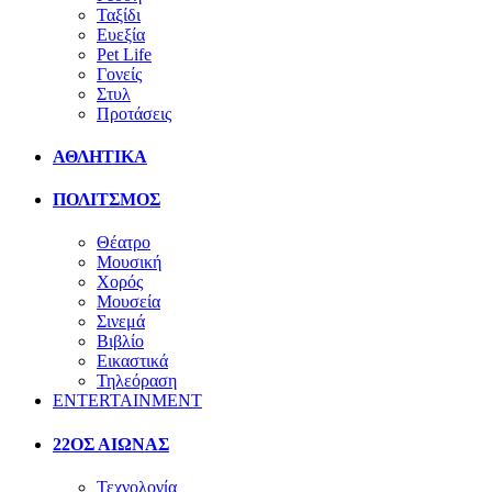
Ταξίδι
Ευεξία
Pet Life
Γονείς
Στυλ
Προτάσεις
ΑΘΛΗΤΙΚΑ
ΠΟΛΙΤΣΜΟΣ
Θέατρο
Μουσική
Χορός
Μουσεία
Σινεμά
Βιβλίο
Εικαστικά
Τηλεόραση
ENTERTAINMENT
22ΟΣ ΑΙΩΝΑΣ
Τεχνολογία