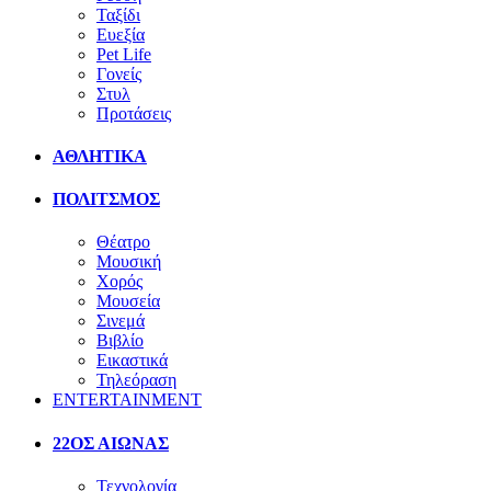
Ταξίδι
Ευεξία
Pet Life
Γονείς
Στυλ
Προτάσεις
ΑΘΛΗΤΙΚΑ
ΠΟΛΙΤΣΜΟΣ
Θέατρο
Μουσική
Χορός
Μουσεία
Σινεμά
Βιβλίο
Εικαστικά
Τηλεόραση
ENTERTAINMENT
22ΟΣ ΑΙΩΝΑΣ
Τεχνολογία