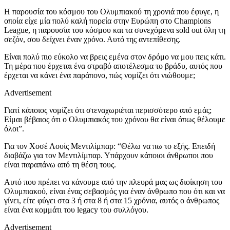
Η παρουσία του κόσμου του Ολυμπιακού τη χρονιά που έφυγε, η
οποία είχε μία πολύ καλή πορεία στην Ευρώπη στο Champions
League, η παρουσία του κόσμου και τα συνεχόμενα sold out όλη τη
σεζόν, σου δείχνει έναν χρόνο. Αυτό της αντεπίθεσης.
Είναι πολύ πιο εύκολο να βρεις εμένα στον δρόμο να μου πεις κάτι.
Τη μέρα που έρχεται ένα στραβό αποτέλεσμα το βράδυ, αυτός που
έρχεται να κάνει ένα παράπονο, πώς νομίζει ότι νιώθουμε;
Advertisement
Γιατί κάποιος νομίζει ότι στεναχωριέται περισσότερο από εμάς;
Είμαι βέβαιος ότι ο Ολυμπιακός του χρόνου θα είναι όπως θέλουμε
όλοι”.
Για τον Χοσέ Λουίς Μεντιλίμπαρ: “Θέλω να πω το εξής. Επειδή
διαβάζω για τον Μεντιλίμπαρ. Υπάρχουν κάποιοι άνθρωποι που
είναι παραπάνω από τη θέση τους.
Αυτό που πρέπει να κάνουμε από την πλευρά μας ως διοίκηση του
Ολυμπιακού, είναι ένας σεβασμός για έναν άνθρωπο που ότι και να
γίνει, είτε φύγει στα 3 ή στα 8 ή στα 15 χρόνια, αυτός ο άνθρωπος
είναι ένα κομμάτι του legacy του συλλόγου.
Advertisement