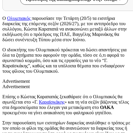
Ο
Ολυμπιακός
παρουσίασε την Τετάρτη (20/5) τα εισιτήρια
διαρκείας της επόμενης σεζόν (2026/27), με τον αντιπρόεδρο του
συλλόγου, Κώστα Καραπαπά να ανακοινώνει μεταξύ άλλων στην
εκδήλωση ότι ο πρόεδρος της ΠΑΕ, Βαγγέλης Μαρινάκης θα
δώσει συνέντευξη Τύπου μέσα στον Ιούνιο.
Ο ιδιοκτήτης του Ολυμπιακού πρόκειται να δώσει απαντήσεις για
όλα τα ζητήματα που αφορούν την ομάδα, τόσο σε ό,τι αφορά το
αγωνιστικό κομμάτι, όσο και τις εργασίες για το νέο “Γ.
Καραϊσκάκης”, καθώς και τα υπόλοιπα θέματα που ενδιαφέρουν
τους φίλους του Ολυμπιακού.
Advertisement
Advertisement
Επίσης ο Κώστας Καραπαπάς ξεκαθάρισε ότι ο Ολυμπιακός θα
αγωνίζεται στο «Γ.
Καραϊσκάκης
» και τη νέα σεζόν βάζοντας τέλος
στα δημοσιεύματα που έλεγαν για μετακόμιση στο
ΟΑΚΑ
προκειμένου να γίνει ανακαίνιση του φαληρικού γηπέδου.
Στην παρουσίαση των εισιτηρίων διαρκείας αναλύθηκε ο τρόπος με
τον οποίο οι φίλοι της ομάδας θα ανανεώσουν τα διαρκείας τους ή