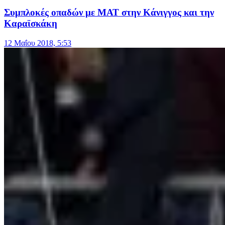
Συμπλοκές οπαδών με ΜΑΤ στην Κάνιγγος και την
Καραϊσκάκη
12 Μαΐου 2018, 5:53