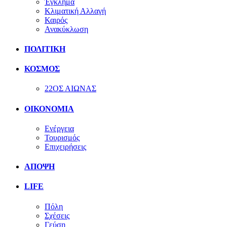
Έγκλημα
Κλιματική Αλλαγή
Καιρός
Ανακύκλωση
ΠΟΛΙΤΙΚΗ
ΚΟΣΜΟΣ
22ΟΣ ΑΙΩΝΑΣ
ΟΙΚΟΝΟΜΙΑ
Ενέργεια
Τουρισμός
Επιχειρήσεις
ΑΠΟΨΗ
LIFE
Πόλη
Σχέσεις
Γεύση