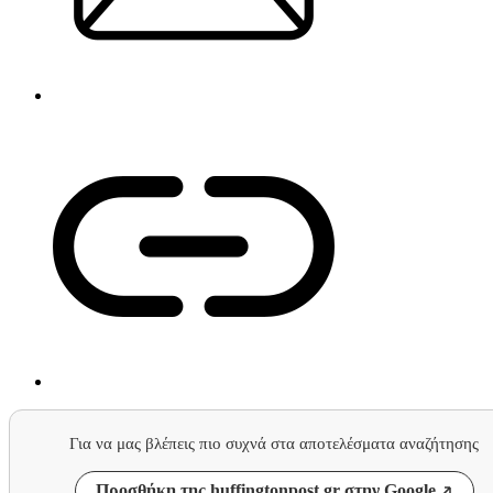
Για να μας βλέπεις πιο συχνά στα αποτελέσματα αναζήτησης
Προσθήκη της huffingtonpost.gr στην Google