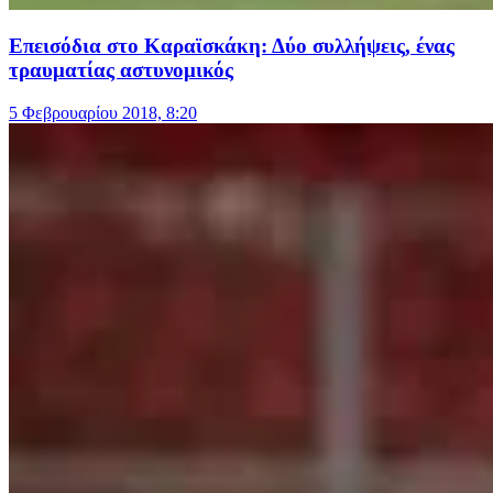
Επεισόδια στο Καραϊσκάκη: Δύο συλλήψεις, ένας
τραυματίας αστυνομικός
5 Φεβρουαρίου 2018, 8:20