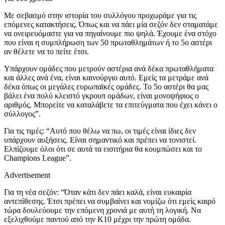
Με σεβασμό στην ιστορία του συλλόγου προχωράμε για τις
επόμενες κατακτήσεις. Όπως και να πάει μία σεζόν δεν σταματάμε
να ονειρευόμαστε για να πηγαίνουμε πιο ψηλά. Έχουμε ένα στόχο
που είναι η συμπλήρωση των 50 πρωταθλημάτων ή το 5ο αστέρι
αν θέλετε να το πείτε έτσι.
Υπάρχουν ομάδες που μετρούν αστέρια ανά δέκα πρωταθλήματα
και άλλες ανά ένα, είναι καινούργιο αυτό. Εμείς τα μετράμε ανά
δέκα όπως οι μεγάλες ευρωπαϊκές ομάδες. Το 5ο αστέρι θα μας
βάλει ένα πολύ κλειστό γκρουπ ομάδων, είναι μονοψήφιος ο
αριθμός. Μπορείτε να καταλάβετε τα επιτεύγματα που έχει κάνει ο
σύλλογος”.
Για τις τιμές: “Αυτό που θέλω να πω, οι τιμές είναι ίδιες δεν
υπάρχουν αυξήσεις. Είναι σημαντικό και πρέπει να τονιστεί.
Ελπίζουμε όλοι ότι σε αυτά τα εισιτήρια θα κουμπώσει και το
Champions League”.
Advertisement
Για τη νέα σεζόν: “Όταν κάτι δεν πάει καλά, είναι ευκαιρία
αντεπίθεσης. Έτσι πρέπει να συμβαίνει και νομίζω ότι εμείς καιρό
τώρα δουλεύουμε την επόμενη χρονιά με αυτή τη λογική. Να
εξελιχθούμε παντού από την Κ10 μέχρι την πρώτη ομάδα.