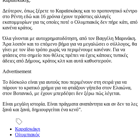
Καραϊσκάκης.
Δεύτερον, όπως ξέρετε το Καραϊσκάκης και το προπονητικό κέντρο
στο Ρέντη εδώ και 16 χρόνια έχουν τεράστιες αλλαγές
εκατομμυρίων για τις οποίες ποτέ ο Ολυμπιακός δεν πήρε κάτι, από
κανένα κράτος.
Όλα γίνονται με αυτοχρηματοδότηση, από τον Βαγγέλη Μαρινάκη.
Άρα λοιπόν και το επόμενο βήμα για να μεγαλώσει ο σύλλογος, θα
γίνει με τον ίδιο τρόπο χωρίς να περιμένουμε κανέναν. Για να
φτάσεις στο σημείο που θέλεις πρέπει να έχεις κάποιες τυπικές
άδειες από Δήμους, κράτος κλπ και αυτά καθυστερούν.
Advertisement
Το δύσκολο είναι για αυτούς που περιμένουν στη σειρά για να
πάρουν το κρατικό χρήμα για να φτιάξουν γήπεδα στον Ελαιώνα,
στον Βοτανικό, με έχουν μπερδέψει δεν ξέρω πώς λέγεται.
Είναι μεγάλη ιστορία. Είναι πράγματα αναπάντητα και αν δεν τα λες
ξανά και ξανά, δημιουργείται ένα κενό”.
Καραϊσκάκη
Ολυμπιακός