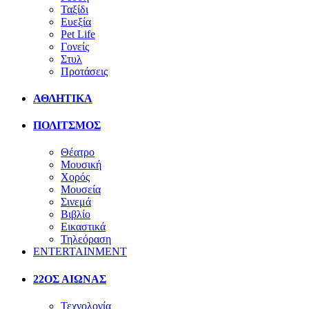
Ταξίδι
Ευεξία
Pet Life
Γονείς
Στυλ
Προτάσεις
ΑΘΛΗΤΙΚΑ
ΠΟΛΙΤΣΜΟΣ
Θέατρο
Μουσική
Χορός
Μουσεία
Σινεμά
Βιβλίο
Εικαστικά
Τηλεόραση
ENTERTAINMENT
22ΟΣ ΑΙΩΝΑΣ
Τεχνολογία