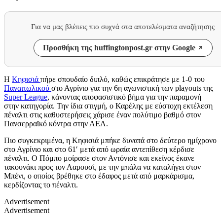
Για να μας βλέπεις πιο συχνά στα αποτελέσματα αναζήτησης
Προσθήκη της huffingtonpost.gr στην Google
Η
Κηφισιά
πήρε σπουδαίο διπλό, καθώς επικράτησε με 1-0 του
Παναιτωλικού
στο Αγρίνιο για την 6η αγωνιστική των playouts της
Super League
, κάνοντας αποφασιστικό βήμα για την παραμονή
στην κατηγορία. Την ίδια στιγμή, ο Καρέλης με εύστοχη εκτέλεση
πέναλτι στις καθυστερήσεις χάρισε έναν πολύτιμο βαθμό στον
Πανσερραϊκό κόντρα στην ΑΕΛ.
Πιο συγκεκριμένα, η Κηφισιά μπήκε δυνατά στο δεύτερο ημίχρονο
στο Αγρίνιο και στο 61′ μετά από ωραία αντεπίθεση κέρδισε
πέναλτι. Ο Πόμπο μοίρασε στον Αντόνισε και εκείνος έκανε
τακουνάκι προς τον Λαρουσί, με την μπάλα να καταλήγει στον
Μπένι, ο οποίος βρέθηκε στο έδαφος μετά από μαρκάρισμα,
κερδίζοντας το πέναλτι.
Advertisement
Advertisement