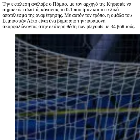
Την εκτέλεση ανέλαβε ο Πόμπο, με τον αρχηγό της Κηφισιάς να
σημαδεύει σωστά, κάνοντας το 0-1 που ήταν και το τελικό
αποτέλεσμα της αναμέτρησης. Με αυτόν τον τρόπο, η ομάδα του
Σεμπαστιάν Λέτο είναι ένα βήμα από την παραμονή,
σκαρφαλώνοντας στην δεύτερη θέση των playouts με 34 βαθμούς.