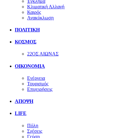
Έγκλημα
Κλιματική Αλλαγή
Καιρός
Ανακύκλωση
ΠΟΛΙΤΙΚΗ
ΚΟΣΜΟΣ
22ΟΣ ΑΙΩΝΑΣ
ΟΙΚΟΝΟΜΙΑ
Ενέργεια
Τουρισμός
Επιχειρήσεις
ΑΠΟΨΗ
LIFE
Πόλη
Σχέσεις
Γεύση