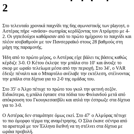
2
Στο τελευταίο χρονικά παιχνίδι της 6ης αγωνιστικής των playoyt, ο
Αστέρας πήρε «ανάσα» σωτηρίας κερδίζοντας τον Ατρόμητο με 4-
2. Οι γηπεδούχοι καθάρισαν από το πρώτο ημίχρονο το παιχνίδι και
πλέον ισοβαθμούν με τον Πανσερραϊκό στους 28 βαθμούς στη
μάχη της παραμονής.
Ήδη από το πρώτο μέρος, ο Αστέρας είχε βάλει τις βάσεις καθώς
κέρδιζε 3-0. Ο Κέτου έκλεψε την μπάλα στο 10′ και άνοιξε το
σκορ με ωραίο τελείωμα μέσα από την περιοχή. Στο 34′, ο VAR
έδειξε πέναλτι και ο Μπαρτόλο ανέλαβε την εκτέλεση, στέλνοντας
την μπάλα στα δίχτυα για το 2-0 της ομάδας του.
Στο 35′ ο Άλχο πέτυχε το πρώτο του γκολ την φετινή σεζόν.
Ειδικότερα, η μπάλα έφτασε στα πόδια του Φινλανδού μετά από
απόκρουση του Γκουγκεσασβίλι και απλά την έσπρωξε στα δίχτυα
για το 3-0.
Ο Αστέρας δεν σταμάτησε όμως εκεί. Στο 47′ ο Αλμύρας πέτυχε
το πιο όμορφο τέρμα της αναμέτρησης. Ο Σίλα έκανε σέντρα από
τα αριστερά με τον Έλληνα διεθνή να τη στέλνει στα δίχτυα με
ωράια προβολή.