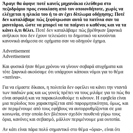
Άραγε θα άφηνε ποτέ κανείς μηχανάκια ελεύθερα στο
πεζοδρόμιο προς ενοικίαση από τον οποιονδήποτε, χωρίς να
ελέγχεται η ηλικία του ή το αν έχει δίπλωμα οδήγησης; Ποτέ
δεν καταλάβαμε πώς ξεφύτρωσαν αυτά τα πατίνια σαν τα
μανιτάρια, ώστε να μπορεί να τα παίρνει ο καθένας και να τα
κάνει ό,τι θέλει.
Ποτέ δεν καταλάβαμε πώς βρέθηκαν ξαφνικά
ανήλικοι που δεν έχουν τελειώσει το δημοτικό να κινούνται
κανονικά ανάμεσα σε οχήματα σαν να οδηγούν όχημα.
Advertisement
Advertisement
Και φυσικά ήταν θέμα χρόνου να γίνουν σοβαρά ατυχήματα και
τότε ξαφνικά ακούσαμε ότι υπάρχουν κάποιοι νόμοι για το θέμα
«πατίνια».
Για να είμαστε δίκαιοι, η πολιτεία δεν οφείλει να κάνει την νταντά
των παιδιών μας και ως γονείς πρέπει να τους μιλάμε για το πώς θα
είναι ασφαλή και να παρακολουθούμε τι κάνουν. Η εφηβεία είναι
μια περίοδος που χαρακτηρίζεται από παρορμητικότητα, όμως, και
αν περιμένουμε από τους εφήβους να αυτορρυθμίζονται σε μια
κοινωνία, στην οποία δεν βλέπουν σχεδόν πουθενά γύρω τους
όρια, κανόνες και σεβασμό, μάλλον περιμένουμε μια ουτοπία.
Αν κάτι είναι πάρα πολύ σημαντικό στο θέμα «όρια», είναι ότι