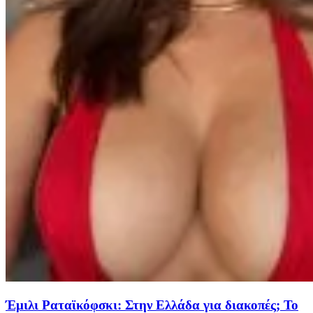
Έμιλι Ραταϊκόφσκι: Στην Ελλάδα για διακοπές; Το