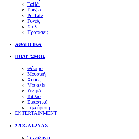
Ταξίδι
Ευεξία
Pet Life
Γονείς
Στυλ
Προτάσεις
ΑΘΛΗΤΙΚΑ
ΠΟΛΙΤΣΜΟΣ
Θέατρο
Μουσική
Χορός
Μουσεία
Σινεμά
Βιβλίο
Εικαστικά
Τηλεόραση
ENTERTAINMENT
22ΟΣ ΑΙΩΝΑΣ
Τεχνολογία