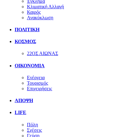
Έγκλημα
Κλιματική Αλλαγή
Καιρός
Ανακύκλωση
ΠΟΛΙΤΙΚΗ
ΚΟΣΜΟΣ
22ΟΣ ΑΙΩΝΑΣ
ΟΙΚΟΝΟΜΙΑ
Ενέργεια
Τουρισμός
Επιχειρήσεις
ΑΠΟΨΗ
LIFE
Πόλη
Σχέσεις
Γεύση