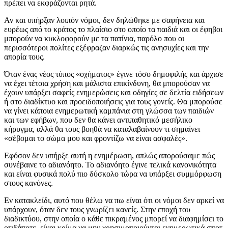
πρέπει να εκφράζονται ρητά.
Αν και υπήρξαν λοιπόν νόμοι, δεν δηλώθηκε με σαφήνεια και
ευρέως από το κράτος το πλαίσιο στο οποίο τα παιδιά και οι έφηβοι
μπορούν να κυκλοφορούν με τα πατίνια, παρόλο που οι
περισσότεροι πολίτες εξέφραζαν διαρκώς τις ανησυχίες και την
απορία τους.
Όταν ένας νέος τύπος «οχήματος» έγινε τόσο δημοφιλής και άρχισε
να έχει τέτοια χρήση και μάλιστα επικίνδυνη, θα μπορούσαν να
έχουν υπάρξει σαφείς ενημερώσεις και οδηγίες σε δελτία ειδήσεων
ή στο διαδίκτυο και προειδοποιήσεις για τους γονείς. Θα μπορούσε
να γίνει κάποια ενημερωτική καμπάνια στη γλώσσα των παιδιών
και των εφήβων, που δεν θα κάνει αντιπαθητικό μεσήλικο
κήρυγμα, αλλά θα τους βοηθά να καταλαβαίνουν τι σημαίνει
«σέβομαι το σώμα μου και φροντίζω να είναι ασφαλές».
Εφόσον δεν υπήρξε αυτή η ενημέρωση, απλώς απορούσαμε πώς
συνέβαινε το αδιανόητο. Το αδιανόητο έγινε τελικά κανονικότητα
και είναι φυσικά πολύ πιο δύσκολο τώρα να υπάρξει συμμόρφωση
στους κανόνες.
Εν κατακλείδι, αυτό που θέλω να πω είναι ότι οι νόμοι δεν αρκεί να
υπάρχουν, όταν δεν τους γνωρίζει κανείς. Στην εποχή του
διαδικτύου, στην οποία ο κάθε πικραμένος μπορεί να διαφημίσει το
οτιδήποτε, είναι κρίμα να μην χρησιμοποιούνται ενημερωτικά σποτ