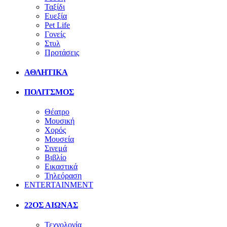
Ταξίδι
Ευεξία
Pet Life
Γονείς
Στυλ
Προτάσεις
ΑΘΛΗΤΙΚΑ
ΠΟΛΙΤΣΜΟΣ
Θέατρο
Μουσική
Χορός
Μουσεία
Σινεμά
Βιβλίο
Εικαστικά
Τηλεόραση
ENTERTAINMENT
22ΟΣ ΑΙΩΝΑΣ
Τεχνολογία