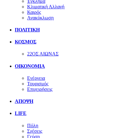
Έγκλημα
Κλιματική Αλλαγή
Καιρός
Ανακύκλωση
ΠΟΛΙΤΙΚΗ
ΚΟΣΜΟΣ
22ΟΣ ΑΙΩΝΑΣ
ΟΙΚΟΝΟΜΙΑ
Ενέργεια
Τουρισμός
Επιχειρήσεις
ΑΠΟΨΗ
LIFE
Πόλη
Σχέσεις
Γεύση