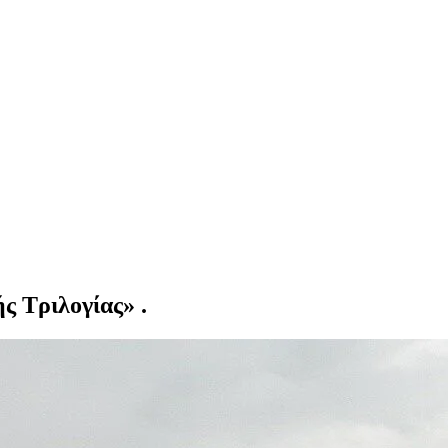
ς Τριλογίας» .