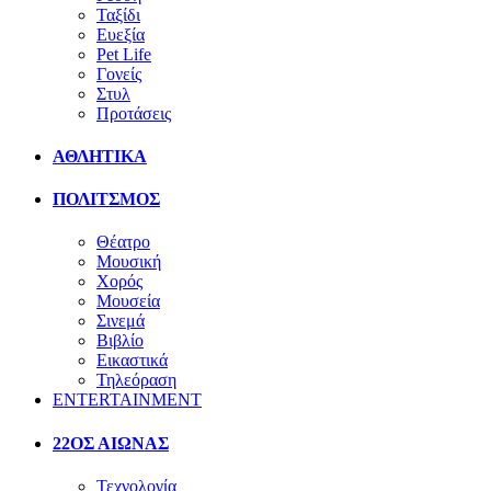
Ταξίδι
Ευεξία
Pet Life
Γονείς
Στυλ
Προτάσεις
ΑΘΛΗΤΙΚΑ
ΠΟΛΙΤΣΜΟΣ
Θέατρο
Μουσική
Χορός
Μουσεία
Σινεμά
Βιβλίο
Εικαστικά
Τηλεόραση
ENTERTAINMENT
22ΟΣ ΑΙΩΝΑΣ
Τεχνολογία