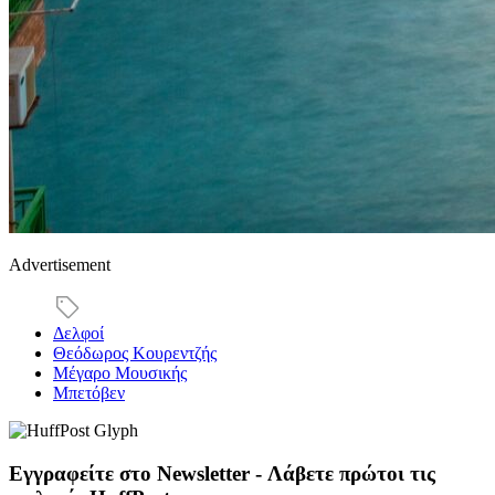
Advertisement
Δελφοί
Θεόδωρος Κουρεντζής
Μέγαρο Μουσικής
Μπετόβεν
Εγγραφείτε στο Newsletter - Λάβετε πρώτοι τις