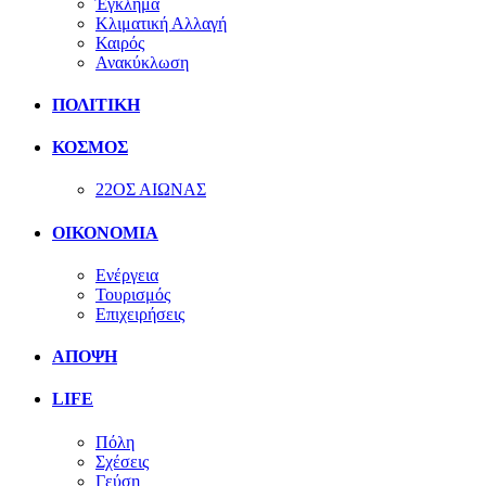
Έγκλημα
Κλιματική Αλλαγή
Καιρός
Ανακύκλωση
ΠΟΛΙΤΙΚΗ
ΚΟΣΜΟΣ
22ΟΣ ΑΙΩΝΑΣ
ΟΙΚΟΝΟΜΙΑ
Ενέργεια
Τουρισμός
Επιχειρήσεις
ΑΠΟΨΗ
LIFE
Πόλη
Σχέσεις
Γεύση