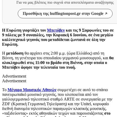
Για να μας βλέπεις πιο συχνά στα αποτελέσματα αναζήτησης
Προσθήκη της huffingtonpost.gr στην Google
Η Ευρώπη γιορτάζει τον
Μπετόβεν
και τις 9 Συμφωνίες του σε
9 πόλεις με 9 συναυλίες, την Κυριακή 6 Ιουνίου, σε ένα μεγάλο
καλλιτεχνικό γεγονός που μεταδίδεται ζωντανά σε όλη την
Ευρώπη.
Η
μετάδοση
θα αρχίσει στις 2:00 μ.μ. (ώρα Ελλάδος) από τη
Βόννη, τη γενέτειρα του σπουδαίου γερμανού μουσουργού, και
θα
ολοκληρωθεί στις 11:00 το βράδυ στη Βιέννη, στην οποία ο
Μπετόβεν άφησε την τελευταία του πνοή.
Advertisement
Advertisement
Το
Μέγαρο Μουσικής Αθηνών
συμμετέχει σε αυτό το σπάνιο
πανευρωπαϊκό μουσικό γεγονός, που υλοποιείται από τον
γαλλογερμανικό τηλεοπτικό σταθμό ARTE σε συνεργασία με την
ZDF (Kρατική Γερμανική Τηλεόραση) και την Unitel, κορυφαίο
διεθνή διανομέα τηλεοπτικών παραγωγών κλασικής μουσικής,
«ταξιδεύοντας» εκτός αθηναϊκών τειχών και παρουσιάζοντας
στο