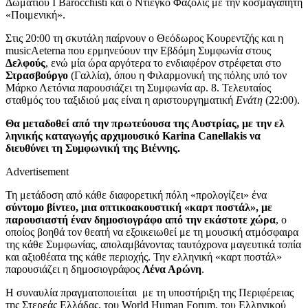
Δωματίου I Barocchisti και ο Ντιέγκο Φαζόλις με την κοσμαγάπητη
«Ποιμενική».
Στις 20:00 τη σκυτάλη παίρνουν ο Θεόδωρος Κουρεντζής και η
musicAeterna που ερμηνεύουν την Εβδόμη Συμφωνία στους
Δελφούς
, ενώ μία ώρα αργότερα το ενδιαφέρον στρέφεται στο
Στρασβούργο
(Γαλλία), όπου η Φιλαρμονική της πόλης υπό τον
Μάρκο Λετόνια παρουσιάζει τη Συμφωνία αρ. 8. Τελευταίος
σταθμός του ταξιδιού μας είναι η αριστουργηματική
Ενάτη
(22:00).
Θα μεταδοθεί από την πρωτεύουσα της Αυστρίας, με την ελ
ληνικής καταγωγής αρχιμουσικό Karina Canellakis να
διευθύνει τη Συμφωνική της Βιέννης.
Advertisement
Τη μετάδοση από κάθε διαφορετική πόλη «προλογίζει» ένα
σύντομο βίντεο, μια οπτικοακουστική «καρτ ποστάλ», με
παρουσιαστή έναν δημοσιογράφο από την εκάστοτε χώρα
, ο
οποίος βοηθά τον θεατή να εξοικειωθεί με τη μουσική ατμόσφαιρα
της κάθε Συμφωνίας, απολαμβάνοντας ταυτόχρονα μαγευτικά τοπία
και αξιοθέατα της κάθε περιοχής. Την ελληνική «καρτ ποστάλ»
παρουσιάζει η δημοσιογράφος
Λένα Αρώνη
.
Η συναυλία πραγματοποιείται με τη υποστήριξη της Περιφέρειας
της Στερεάς Ελλάδας, του World Human Forum, του Ελληνικού