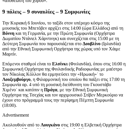
«αποθέωση του χορού».
9 πόλεις – 9 συναυλίες – 9 Συμφωνίες
Την Κυριακή 6 Ιουνίου, το ταξίδι στον υπέροχο κόσμο της
μουσικής του Μπετόβεν αρχίζει στις 14:00 (ώρα Ελλάδος) από τη
Βόννη
και τη Γερμανία, με την Πρώτη Συμφωνία (Ορχήστρα
Δωματίου Nτάνιελ Χάρντινγκ) και συνεχίζεται στις 15:00 με τη
Δεύτερη Συμφωνία που παρουσιάζεται στο
Δουβλίνο
(Ιρλανδία)
από την Εθνική Συμφωνική Ορχήστρα της χώρας υπό τον Χάιμε
Μαρτίν.
Επόμενοι σταθμοί είναι το
Ελσίνκι
(Φινλανδία), όπου στις 16:00 η
Συμφωνική Ορχήστρα της Φινλανδικής Ραδιοφωνίας με μαέστρο
τον Νίκολας Κόλλον θα ερμηνεύσει την «Ηρωική»˙ το
Λουξεμβούργο
, η Φιλαρμονική του οποίου θα παίξει στις 17:00 τη
Συμφωνία αρ. 4 υπό τη μουσική διεύθυνση του Γκουστάβο
Χιμένο˙ και κατόπιν η
Πράγα
, με την Εθνική Συμφωνική
Ορχήστρα της Τσεχίας και τον αρχιμουσικό Στίβεν Μερκούριο να
έχουν στο πρόγραμμά τους την περίφημη Πέμπτη Συμφωνία
(18:00).
Advertisement
Ακολουθoύν από το
Λουγκάνο
στις 19:00 η Ελβετική Ορχήστρα