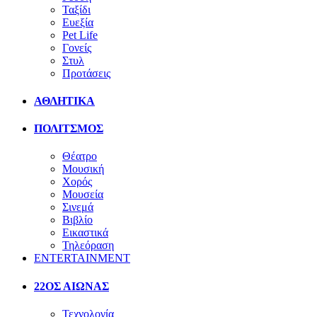
Ταξίδι
Ευεξία
Pet Life
Γονείς
Στυλ
Προτάσεις
ΑΘΛΗΤΙΚΑ
ΠΟΛΙΤΣΜΟΣ
Θέατρο
Μουσική
Χορός
Μουσεία
Σινεμά
Βιβλίο
Εικαστικά
Τηλεόραση
ENTERTAINMENT
22ΟΣ ΑΙΩΝΑΣ
Τεχνολογία