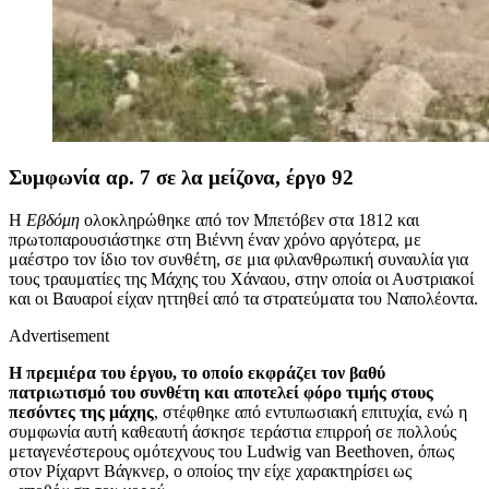
Συμφωνία αρ. 7 σε λα μείζονα, έργο 92
Η
Εβδόμη
ολοκληρώθηκε από τον Μπετόβεν στα 1812 και
πρωτοπαρουσιάστηκε στη Βιέννη έναν χρόνο αργότερα, με
μαέστρο τον ίδιο τον συνθέτη, σε μια φιλανθρωπική συναυλία για
τους τραυματίες της Μάχης του Χάναου, στην οποία οι Αυστριακοί
και οι Βαυαροί είχαν ηττηθεί από τα στρατεύματα του Ναπολέοντα.
Advertisement
Η πρεμιέρα του έργου, το οποίο εκφράζει τον βαθύ
πατριωτισμό του συνθέτη και αποτελεί φόρο τιμής στους
πεσόντες της μάχης
, στέφθηκε από εντυπωσιακή επιτυχία, ενώ η
συμφωνία αυτή καθεαυτή άσκησε τεράστια επιρροή σε πολλούς
μεταγενέστερους ομότεχνους του Ludwig van Beethoven, όπως
στον Ρίχαρντ Βάγκνερ, o oποίος την είχε χαρακτηρίσει ως