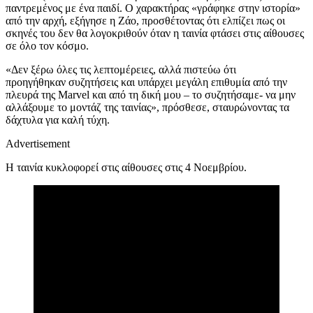
παντρεμένος με ένα παιδί. Ο χαρακτήρας «γράφηκε στην ιστορία»
από την αρχή, εξήγησε η Ζάο, προσθέτοντας ότι ελπίζει πως οι
σκηνές του δεν θα λογοκριθούν όταν η ταινία φτάσει στις αίθουσες
σε όλο τον κόσμο.
«Δεν ξέρω όλες τις λεπτομέρειες, αλλά πιστεύω ότι
προηγήθηκαν
συζητήσεις και υπάρχει μεγάλη επιθυμία από τη
ν
πλευρά της
Marvel και
από τη δική μου
– το συζητήσαμε- να μην
αλλάξουμε το
μοντάζ
της ταινίας»,
πρόσθεσε
,
σταυρώνοντας τα
δάχτυλα για καλή τύχη.
Advertisement
Η ταινία κυκλοφορεί στις αίθουσες στις 4 Νοεμβρίου.