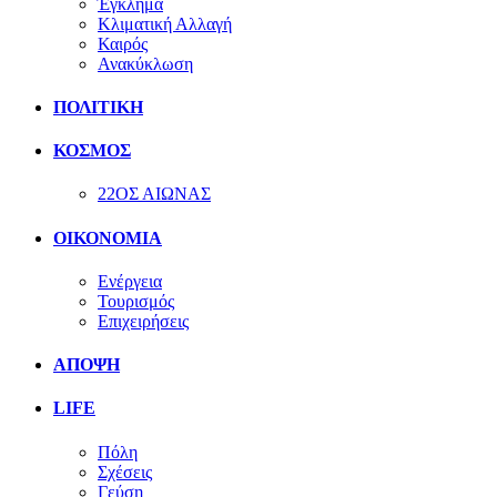
Έγκλημα
Κλιματική Αλλαγή
Καιρός
Ανακύκλωση
ΠΟΛΙΤΙΚΗ
ΚΟΣΜΟΣ
22ΟΣ ΑΙΩΝΑΣ
ΟΙΚΟΝΟΜΙΑ
Ενέργεια
Τουρισμός
Επιχειρήσεις
ΑΠΟΨΗ
LIFE
Πόλη
Σχέσεις
Γεύση