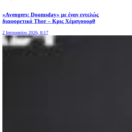
«Avengers: Doomsday» με έναν εντελώς
διαφορετικό Thor – Κρις Χέμσγουορθ
2 Ιανουαρίου 2026, 8:17