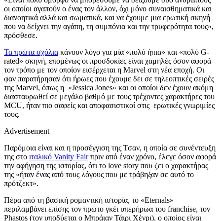
οι οποίοι αγαπούν ο ένας τον άλλον, όχι μόνο συναισθηματικά και
διανοητικά αλλά και σωματικά, και να έχουμε μια ερωτική σκηνή
που να δείχνει την αγάπη, τη συμπόνια και την τρυφερότητα τους»,
πρόσθεσε.
Τα πρώτα σχόλια
κάνουν λόγο για μία
«πολύ ή
πια
» και «πολύ G-
rated»
σκην
ή
, επομένως
οι
προσδοκίες
είναι
χαμηλές
όσον αφορά
το
ν τρόπο
με τον οποίον
εισέρχεται
η Marvel σ
τη
νέα εποχή.
Οι
φαν
παρατήρησαν ότι ήρωες
που έχουμε δει
σε τηλεοπτικές
σειρές
της Marvel, όπως
η
«
Jessica Jones
»
και οι οποίοι
δεν έχουν ακόμη
διασταυρωθεί σε μεγάλο βαθμό με
τ
ους τρέχοντες χαρακτήρες
του
MCU,
ήταν πιο σαφείς και αποφασιστικοί στις
ερωτικές γνωριμίες
τους.
Advertisement
Π
αρόμοια είναι και η προσέγγιση της Τσαν, η οποία σε συνέντευξη
της στο
ιταλικό Vanity Fair
πριν από έναν χρόνο, έλεγε όσον αφορά
την αφήγηση της ιστορίας, ότι το
love story που ζει ο
χαρακτήρας
της «ήταν ένας από τους λόγους που με τράβηξαν σε αυτό το
πρότζεκτ».
Πέρα από τη βασική ρομαντική ιστορία, το «Eternals»
περιλαμβάνει επίσης τον πρώτο γκέι υπερήρωα του franchise, τον
Phastos (τον υποδύεται
ο Μπράιαν Τάιρι Χένρι
), ο οποίος είναι