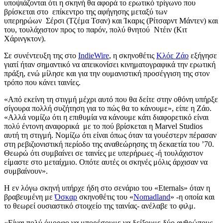
υποψιάζονται ότι η σκηνή θα
αφορά
το ερωτικό τρίγωνο
που
βρίσκεται στο
επίκεντρο
της
αφήγησης
μεταξύ των
υπερ
ηρώων
Σέρσι
(
Τζέμα Τσαν
) και
Ίκαρις
(
Ρίτσαρντ Μάντεν
) και
του, τουλάχιστον προς το παρόν,
πολύ
θνητ
ού
Ντέιν
(
Κιτ
Χάρινγκτον
).
Σε συνέντευξη της στο
IndieWire
, η σκηνοθέτις
Κλόε Ζάο
εξήγησε
γιατί ήταν σημαντικό να απεικονίσει κινηματογραφικά την ερωτική
πράξη, ενώ μίλησε και για την ουμανιστική προσέγγιση της
στον
τρόπο που κάνει ταινίες.
«Από εκείνη τη στιγμή μέχρι αυτό που
θα δείτε
στην οθόνη υπήρξε
σίγουρα πολλή συζήτηση για το πώς
θ
α το κάνουμε», είπε
η Ζάο
.
«Αλλά νομίζω ότι η επιθυμία να κάνουμε κάτι διαφορετικό είναι
πολύ
έντονη
αναφορικά με
το πού βρίσκεται η Marvel Studios
αυτή τη στιγμή. Νομίζω ότι είναι
όπως όταν
τα γουέστερν
πέρασαν
στη ρεβιζιονιστική περίοδο
της αναθεώρησης
τη
δεκαετία του ’70.
Θεωρώ
ότι συμβαίνει σε ταινίες με υπερήρωες -ή τουλάχιστον
είμαστε στ
ο μεταίχμιο
.
Οπότε
αυτές οι σκηνές
μόλις
άρχισαν να
συμβαίνουν».
Η εν λόγω σκηνή
υπήρχε ήδη
στο σενάριο του
«
Eternals
»
όταν
η
βραβευμέν
η
με
Όσκαρ
σκηνοθέτ
ι
ς
του «
Nomadland
» -η οποία και
το θεωρεί ουσιαστικό στοιχείο της ταινίας- ανέλαβε το φιλμ.
«Είναι πολύ όμορφο να μπορέσουμε να δείξουμε δύο ανθρώπους