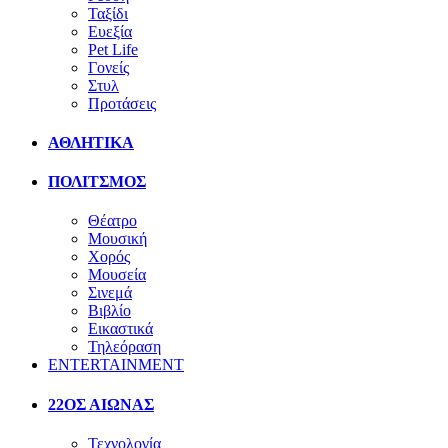
Ταξίδι
Ευεξία
Pet Life
Γονείς
Στυλ
Προτάσεις
ΑΘΛΗΤΙΚΑ
ΠΟΛΙΤΣΜΟΣ
Θέατρο
Μουσική
Χορός
Μουσεία
Σινεμά
Βιβλίο
Εικαστικά
Τηλεόραση
ENTERTAINMENT
22ΟΣ ΑΙΩΝΑΣ
Τεχνολογία