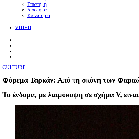
Επιστήμη
Διάστημα
Καινοτομία
VIDEO
CULTURE
Φόρεμα Ταρκάν: Από τη σκόνη των Φαραώ
Το ένδυμα, με λαιμόκοψη σε σχήμα V, είνα