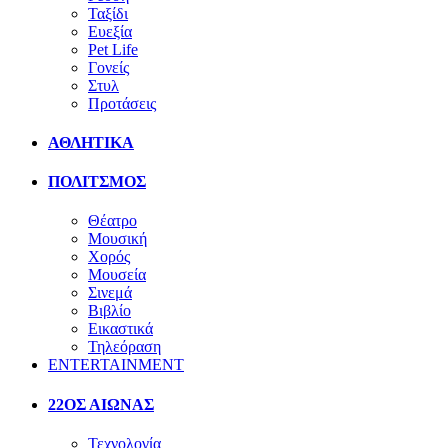
Ταξίδι
Ευεξία
Pet Life
Γονείς
Στυλ
Προτάσεις
ΑΘΛΗΤΙΚΑ
ΠΟΛΙΤΣΜΟΣ
Θέατρο
Μουσική
Χορός
Μουσεία
Σινεμά
Βιβλίο
Εικαστικά
Τηλεόραση
ENTERTAINMENT
22ΟΣ ΑΙΩΝΑΣ
Τεχνολογία