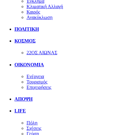
Έγκλημα
Κλιματική Αλλαγή
Καιρός
Ανακύκλωση
ΠΟΛΙΤΙΚΗ
ΚΟΣΜΟΣ
22ΟΣ ΑΙΩΝΑΣ
ΟΙΚΟΝΟΜΙΑ
Ενέργεια
Τουρισμός
Επιχειρήσεις
ΑΠΟΨΗ
LIFE
Πόλη
Σχέσεις
Γεύση