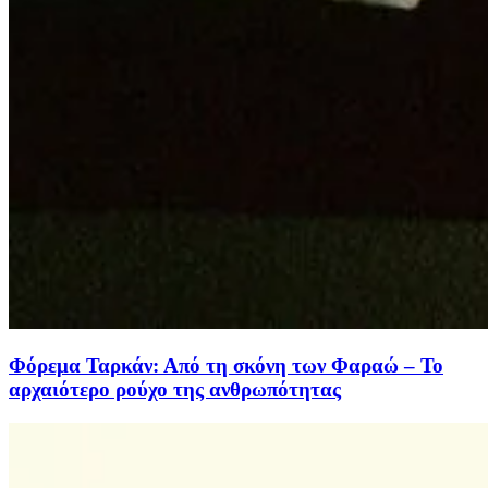
Φόρεμα Ταρκάν: Από τη σκόνη των Φαραώ – Το
αρχαιότερο ρούχο της ανθρωπότητας