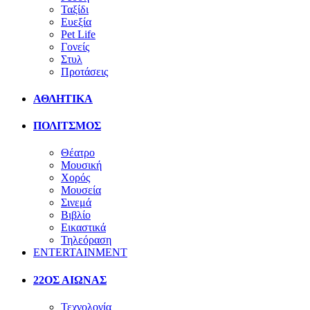
Ταξίδι
Ευεξία
Pet Life
Γονείς
Στυλ
Προτάσεις
ΑΘΛΗΤΙΚΑ
ΠΟΛΙΤΣΜΟΣ
Θέατρο
Μουσική
Χορός
Μουσεία
Σινεμά
Βιβλίο
Εικαστικά
Τηλεόραση
ENTERTAINMENT
22ΟΣ ΑΙΩΝΑΣ
Τεχνολογία