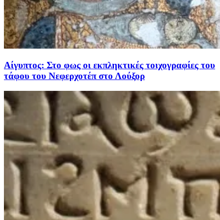
Αίγυπτος: Στο φως οι εκπληκτικές τοιχογραφίες του
τάφου του Νεφερχοτέπ στο Λούξορ