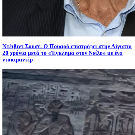
Ντέιβιντ Σουσέ: Ο Πουαρό επιστρέφει στην Αίγυπτο
20 χρόνια μετά το «Έγκλημα στον Νείλο» με ένα
ντοκιμαντέρ