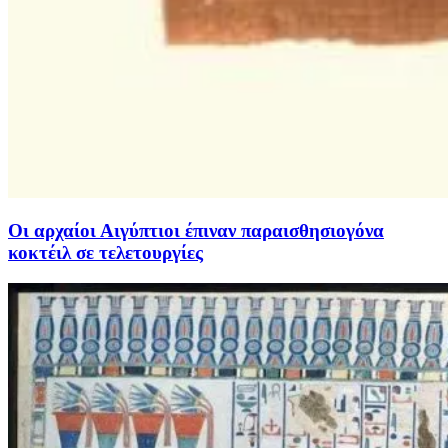
Οι αρχαίοι Αιγύπτιοι έπιναν παραισθησιογόνα
κοκτέιλ σε τελετουργίες