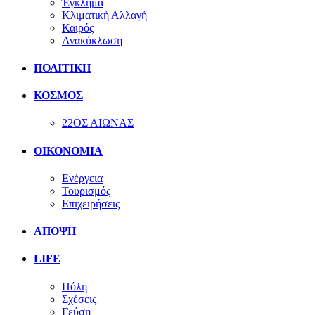
Έγκλημα
Κλιματική Αλλαγή
Καιρός
Ανακύκλωση
ΠΟΛΙΤΙΚΗ
ΚΟΣΜΟΣ
22ΟΣ ΑΙΩΝΑΣ
ΟΙΚΟΝΟΜΙΑ
Ενέργεια
Τουρισμός
Επιχειρήσεις
ΑΠΟΨΗ
LIFE
Πόλη
Σχέσεις
Γεύση