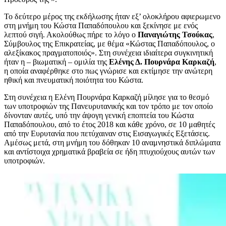
Το δεύτερο μέρος της εκδήλωσης ήταν εξ’ ολοκλήρου αφιερωμενο
στη μνήμη του Κώστα Παπαδόπουλου και ξεκίνησε με ενός
λεπτού σιγή. Ακολούθως πήρε το λόγο ο
Παναγιώτης Τσούκας
,
Σύμβουλος της Επικρατείας, με θέμα «Κώστας Παπαδόπουλος, ο
αλεξίκακος πραγματοποιός». Στη συνέχεια ιδιαίτερα συγκινητική
ήταν η – βιωματική – ομιλία της
Ελένης Δ. Πουρνάρα Καρκαζή
,
η οποία αναφέρθηκε στο πως γνώρισε και εκτίμησε την ανώτερη
ηθική και πνευματική ποιότητα του Κώστα.
Στη συνέχεια η Ελένη Πουρνάρα Καρκαζή μίλησε για το θεσμό
των υποτροφιών της Πανευρυτανικής και τον τρόπο με τον οποίο
δίνονταν αυτές, υπό την άψογη γενική εποπτεία του Κώστα
Παπαδόπουλου, από το έτος 2018 και κάθε χρόνο, σε 10 μαθητές
από την Ευρυτανία που πετύχαιναν στις Εισαγωγικές Εξετάσεις.
Αμέσως μετά, στη μνήμη του δόθηκαν 10 αναμνηστικά διπλώματα
και αντίστοιχα χρηματικά βραβεία σε ήδη πτυχιούχους αυτών των
υποτροφιών.