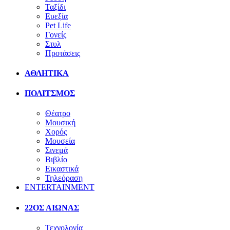
Ταξίδι
Ευεξία
Pet Life
Γονείς
Στυλ
Προτάσεις
ΑΘΛΗΤΙΚΑ
ΠΟΛΙΤΣΜΟΣ
Θέατρο
Μουσική
Χορός
Μουσεία
Σινεμά
Βιβλίο
Εικαστικά
Τηλεόραση
ENTERTAINMENT
22ΟΣ ΑΙΩΝΑΣ
Τεχνολογία