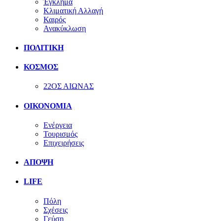
Έγκλημα
Κλιματική Αλλαγή
Καιρός
Ανακύκλωση
ΠΟΛΙΤΙΚΗ
ΚΟΣΜΟΣ
22ΟΣ ΑΙΩΝΑΣ
ΟΙΚΟΝΟΜΙΑ
Ενέργεια
Τουρισμός
Επιχειρήσεις
ΑΠΟΨΗ
LIFE
Πόλη
Σχέσεις
Γεύση