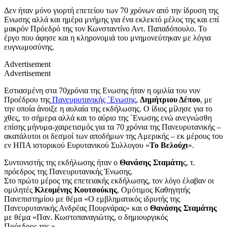
Δεν ήταν μόνο γιορτή επετείου των 70 χρόνων από την ίδρυση της
Ενωσης αλλά και ημέρα μνήμης για ένα εκλεκτό μέλος της και επί
μακρόν Πρόεδρό της τον Κωνσταντίνο Αντ. Παπαδόπουλο. Το
έργο που άφησε και η κληρονομιά του μνημονεύτηκαν με λόγια
ευγνωμοσύνης.
Advertisement
Advertisement
Εστιασμένη στα 70χρόνια της Ενωσης ήταν η ομιλία του νυν
Προέδρου της
Πανευρυτανικής ΄Ενωσης
,
Δημήτριου Δέπου
, με
την οποία άνοιξε η αυλαία της εκδήλωσης. Ο ίδιος μίλησε για το
χθες, το σήμερα αλλά και το αύριο της ΄Ενωσης ενώ ανεγνώσθη
επίσης μήνυμα-χαιρετισμός για τα 70 χρόνια της Πανευρυτανικής –
ακατάλυτοι οι δεσμοί των αποδήμων της Αμερικής – εκ μέρους του
εν ΗΠΑ ιστορικού Ευρυτανικού Συλλογου «
Το Βελούχι
».
Συντονιστής της εκδήλωσης ήταν ο
Θανάσης Σταμάτη
ς, τ.
πρόεδρος της Πανευρυτανικής Ένωσης.
Στο πρώτο μέρος της επετειακής εκδήλωσης, τον λόγο έλαβαν οι
ομιλητές
Κλεομένης Κουτσούκης
, Ομότιμος Καθηγητής
Πανεπιστημίου με θέμα «Ο εμβληματικός ιδρυτής της
Πανευρυτανικής Ανδρέας Πουρνάρας» και ο
Θανάσης Σταμάτης
με θέμα «Παν. Κωστοπαναγιώτης, ο δημιουργικός
Πρόεδρος της ».