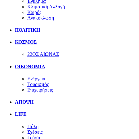
Έγκλημα
Κλιματική Αλλαγή
Καιρός
Ανακύκλωση
ΠΟΛΙΤΙΚΗ
ΚΟΣΜΟΣ
22ΟΣ ΑΙΩΝΑΣ
ΟΙΚΟΝΟΜΙΑ
Ενέργεια
Τουρισμός
Επιχειρήσεις
ΑΠΟΨΗ
LIFE
Πόλη
Σχέσεις
Γεύση