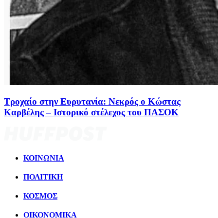
Τροχαίο στην Ευρυτανία: Νεκρός ο Κώστας
Καρβέλης – Ιστορικό στέλεχος του ΠΑΣΟΚ
ΚΟΙΝΩΝΙΑ
ΠΟΛΙΤΙΚΗ
ΚΟΣΜΟΣ
ΟΙΚΟΝΟΜΙΚΑ