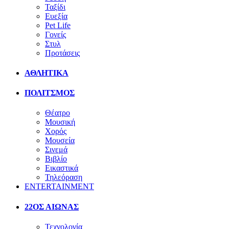
Ταξίδι
Ευεξία
Pet Life
Γονείς
Στυλ
Προτάσεις
ΑΘΛΗΤΙΚΑ
ΠΟΛΙΤΣΜΟΣ
Θέατρο
Μουσική
Χορός
Μουσεία
Σινεμά
Βιβλίο
Εικαστικά
Τηλεόραση
ENTERTAINMENT
22ΟΣ ΑΙΩΝΑΣ
Τεχνολογία