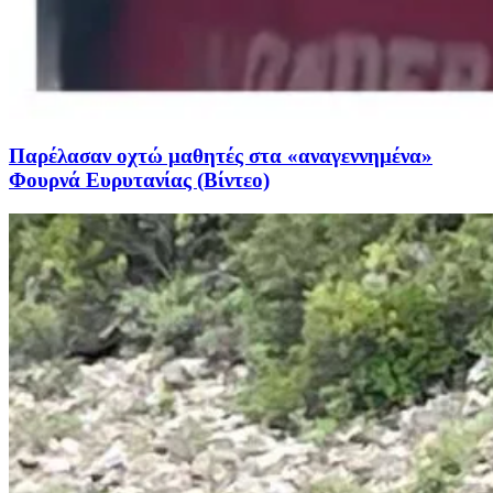
Παρέλασαν οχτώ μαθητές στα «αναγεννημένα»
Φουρνά Ευρυτανίας (Βίντεο)