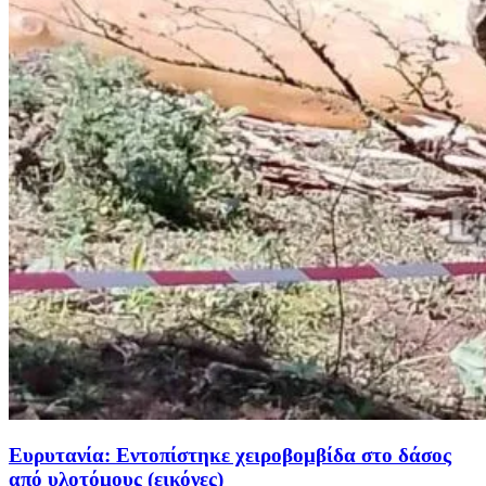
Ευρυτανία: Εντοπίστηκε χειροβομβίδα στο δάσος
από υλοτόμους (εικόνες)