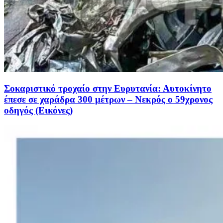
Σοκαριστικό τροχαίο στην Ευρυτανία: Αυτοκίνητο
έπεσε σε χαράδρα 300 μέτρων – Νεκρός ο 59χρονος
οδηγός (Εικόνες)