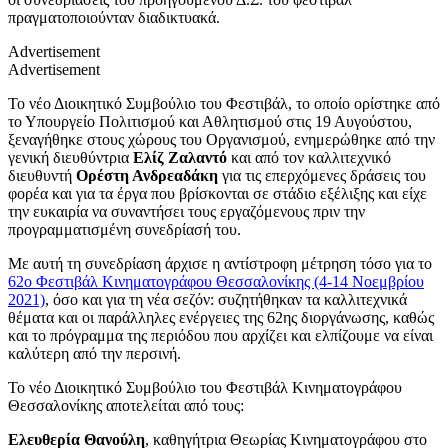
πραγματοποιούνταν διαδικτυακά.
Advertisement
Advertisement
Το νέο Διοικητικό Συμβούλιο του Φεστιβάλ, το οποίο ορίστηκε από
το Υπουργείο Πολιτισμού και Αθλητισμού στις 19 Αυγούστου,
ξεναγήθηκε στους χώρους του Οργανισμού, ενημερώθηκε από την
γενική διευθύντρια
Ελίζ Ζαλαντό
και από τον καλλιτεχνικό
διευθυντή
Ορέστη Ανδρεαδάκη
για τις επερχόμενες δράσεις του
φορέα και για τα έργα που βρίσκονται σε στάδιο εξέλιξης και είχε
την ευκαιρία να συναντήσει τους εργαζόμενους πριν την
προγραμματισμένη συνεδρίασή του.
Με αυτή τη συνεδρίαση άρχισε η αντίστροφη μέτρηση τόσο για το
62ο Φεστιβάλ Κινηματογράφου Θεσσαλονίκης (4-14 Νοεμβρίου
2021)
, όσο και για τη νέα σεζόν: συζητήθηκαν τα καλλιτεχνικά
θέματα και οι παράλληλες ενέργειες της 62ης διοργάνωσης, καθώς
και το πρόγραμμα της περιόδου που αρχίζει και ελπίζουμε να είναι
καλύτερη από την περσινή.
Το νέο Διοικητικό Συμβούλιο του Φεστιβάλ Κινηματογράφου
Θεσσαλονίκης αποτελείται από τους:
Ελευθερία Θανούλη
, καθηγήτρια Θεωρίας Κινηματογράφου στο