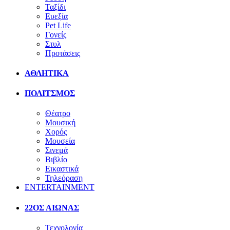
Ταξίδι
Ευεξία
Pet Life
Γονείς
Στυλ
Προτάσεις
ΑΘΛΗΤΙΚΑ
ΠΟΛΙΤΣΜΟΣ
Θέατρο
Μουσική
Χορός
Μουσεία
Σινεμά
Βιβλίο
Εικαστικά
Τηλεόραση
ENTERTAINMENT
22ΟΣ ΑΙΩΝΑΣ
Τεχνολογία