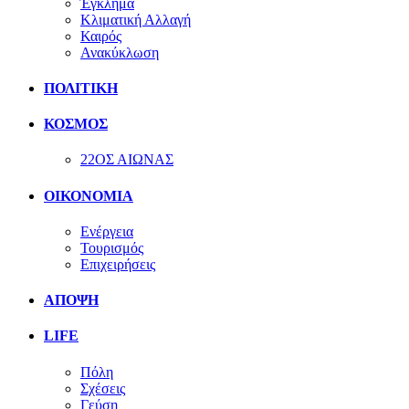
Έγκλημα
Κλιματική Αλλαγή
Καιρός
Ανακύκλωση
ΠΟΛΙΤΙΚΗ
ΚΟΣΜΟΣ
22ΟΣ ΑΙΩΝΑΣ
ΟΙΚΟΝΟΜΙΑ
Ενέργεια
Τουρισμός
Επιχειρήσεις
ΑΠΟΨΗ
LIFE
Πόλη
Σχέσεις
Γεύση