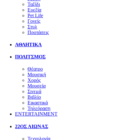
Ταξίδι
Ευεξία
Pet Life
Γονείς
Στυλ
Προτάσεις
ΑΘΛΗΤΙΚΑ
ΠΟΛΙΤΣΜΟΣ
Θέατρο
Μουσική
Χορός
Μουσεία
Σινεμά
Βιβλίο
Εικαστικά
Τηλεόραση
ENTERTAINMENT
22ΟΣ ΑΙΩΝΑΣ
Τεχνολογία