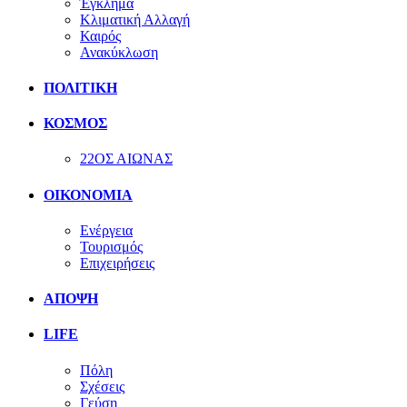
Έγκλημα
Κλιματική Αλλαγή
Καιρός
Ανακύκλωση
ΠΟΛΙΤΙΚΗ
ΚΟΣΜΟΣ
22ΟΣ ΑΙΩΝΑΣ
ΟΙΚΟΝΟΜΙΑ
Ενέργεια
Τουρισμός
Επιχειρήσεις
ΑΠΟΨΗ
LIFE
Πόλη
Σχέσεις
Γεύση