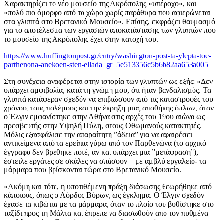
Χαρακτηρίζει το νέο μουσείο της Ακρόπολης «υπέροχο», και
«πολύ πιο όμορφο από το χώρο χωρίς παράθυρα που αφιερώνεται
στα γλυπτά στο Βρετανικό Μουσείο». Επίσης, εκφράζει θαυμασμό
για το αποτέλεσμα των εργασιών αποκατάστασης των γλυπτών που
το μουσείο της Ακρόπολης έχει στην κατοχή του.
https://www.huffingtonpost.gr/entry/washington-post-ta-ylepta-toe-
parthenona-anekoen-sten-ellada_gr_5e513356c5b6b82aa653a005
Στη συνέχεια αναφέρεται στην ιστορία των γλυπτών ως εξής: «Δεν
υπάρχει αμφιβολία, κατά τη γνώμη μου, ότι ήταν βανδαλισμός. Τα
γλυπτά κατάφεραν σχεδόν να επιβιώσουν από τις καταστροφές του
χρόνου, τους πολέμους και την έκρηξη μιας αποθήκης όπλων, όταν
ο Έλγιν εμφανίστηκε στην Αθήνα στις αρχές του 19ου αιώνα ως
πρεσβευτής στην Υψηλή Πύλη, στους Οθωμανούς κατακτητές.
Μόλις εξασφάλισε την απαραίτητη ”άδεια” για να αφαιρέσει
αντικείμενα από τα ερείπια γύρω από τον Παρθενώνα (το αρχικό
έγγραφο δεν βρέθηκε ποτέ, αν και υπάρχει μια ”μετάφραση”),
έστειλε εργάτες σε σκάλες να σπάσουν – με αμβλύ εργαλείο- τα
μάρμαρα που βρίσκονται τώρα στο Βρετανικό Μουσείο.
«Ακόμη και τότε, η υποτιθέμενη πράξη διάσωσης θεωρήθηκε από
κάποιους, όπως ο Λόρδος Βύρων, ως έγκλημα. Ο Έλγιν σχεδόν
έχασε τα κιβώτια με τα μάρμαρα, όταν το πλοίο του βυθίστηκε στο
ταξίδι προς τη Μάλτα και έπρεπε να διασωθούν από τον πυθμένα