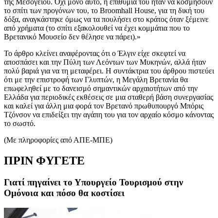
της Μεσογείου. Όχι μόνο αυτό, η επιθυμία του ήταν να κοσμήσουν
το σπίτι των προγόνων του, το Broomhall House, για τη δική του
δόξα, αναγκάστηκε όμως να τα πουλήσει στο κράτος όταν ξέμεινε
από χρήματα (το σπίτι εξακολουθεί να έχει κομμάτια που το
Βρετανικό Μουσείο δεν θέλησε να πάρει).»
Το άρθρο κλείνει αναφέροντας ότι ο Έλγιν είχε σκεφτεί να
αποσπάσει και την Πύλη των Λεόντων των Μυκηνών, αλλά ήταν
πολύ βαριά για να τη μεταφέρει. Η συντάκτρια του άρθρου πιστεύει
ότι με την επιστροφή των Γλυπτών, η Μεγάλη Βρετανία θα
επωφεληθεί με το δανεισμό σημαντικών αρχαιοτήτων από την
Ελλάδα για περιοδικές εκθέσεις σε μια σταθερή βάση συνεργασίας
και καλεί για άλλη μια φορά τον Βρετανό πρωθυπουργό Μπόρις
Τζόνσον να επιδείξει την αγάπη του για τον αρχαίο κόσμο κάνοντας
το σωστό.
(Mε πληροφορίες από ΑΠΕ-ΜΠΕ)
ΠΡΙΝ ΦΥΓΕΤΕ
Γιατί πηγαίνει το Υπουργείο Τουρισμού στην
Ομόνοια και πόσο θα κοστίσει