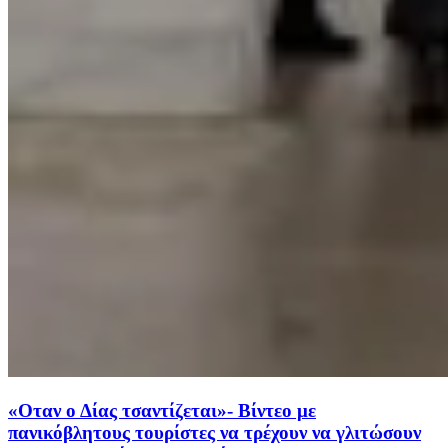
«Οταν ο Δίας τσαντίζεται»- Βίντεο με
πανικόβλητους τουρίστες να τρέχουν να γλιτώσουν