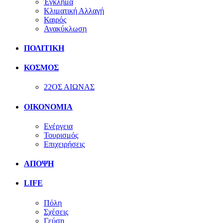
Έγκλημα
Κλιματική Αλλαγή
Καιρός
Ανακύκλωση
ΠΟΛΙΤΙΚΗ
ΚΟΣΜΟΣ
22ΟΣ ΑΙΩΝΑΣ
ΟΙΚΟΝΟΜΙΑ
Ενέργεια
Τουρισμός
Επιχειρήσεις
ΑΠΟΨΗ
LIFE
Πόλη
Σχέσεις
Γεύση