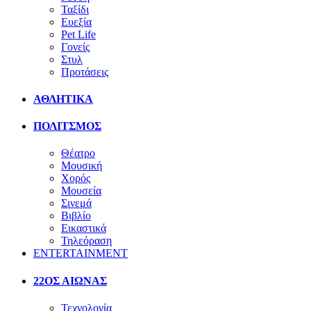
Ταξίδι
Ευεξία
Pet Life
Γονείς
Στυλ
Προτάσεις
ΑΘΛΗΤΙΚΑ
ΠΟΛΙΤΣΜΟΣ
Θέατρο
Μουσική
Χορός
Μουσεία
Σινεμά
Βιβλίο
Εικαστικά
Τηλεόραση
ENTERTAINMENT
22ΟΣ ΑΙΩΝΑΣ
Τεχνολογία